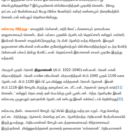
விளங்குகிறதன்றோ? இம்முடிவினால் விக்கிரமாதித்தன் முதலிற் கொண்ட (சோழ
நாட்டையும் வேங்கியையும் வேறு பிரிக்க வேண்டும் என்ற) எண்ணமும் நிறைவேற்றிக்
கொண்டான் என்பதும் தெளிவாகின்றது.
கங்கபாடி பிரிந்தது :
மைசூரில் அஸ்ஸன், கடுர் கோட்டங்களையும் நாகமங்கல
தாலுகாவையும் கொண்ட நிலப் பரப்பை முதலில் ஆண்டவர் ஹொய்சளர் என்னும் மரபினர்.
இவர்கள் மேலைச் சாளுக்கிய்ர்களுக்கு அடங்கி ஆண்டு வந்த சிற்றரசர். இவருள்
ஒருவனான எரியங்கன் என்பவனே குலோத்துங்கற்கும் விக்கிரமாதித்தற்கும் நடந்த போரிற்
பின்னவன் பக்கம் நின்று போரிட்டவன். ஹொய்சளர் இராசராசன் காலம் முதலே இருந்து
வந்தனர்.
அவருள் முதல் அரசன்
திருமகாமன்
(கி.பி. 1022-1040) என்பவன். அவன் மகன்
விநயாதித்தன். அவன் மகனே எரியங்கன். விநயாதித்தன் கி.பி.1040 முதல் 1100 வரை
ஆண்டான். கி.பி.1100-இல் பிட்டிக விஷ்ணு வர்த்தனன் அரசன் ஆனான். இவன்
கி.பி.1116-இல் சோழரிடமிருந்து தழைக்காட்டை மீட்டான், அதனால் ‘தழைக் காடு
[31]
கொண்ட’ என்னும் தொடரைத் தன் பெயர்க்கு முன் பூண்டான். அந்த ஆண்டிலே இவன்
கங்கபாடி முழுவதும் தனதாக்கி ஆண்டான் என்பது இவன் கல்வெட்டால் தெரிகிறது
[32]
.
கங்கபாடி நீண்ட காலமாகச் சோழர் ஆட்சியில் இருந்து வந்த நாடாகும். அது கொங்கு
நாட்டை அடுத்தது; ஆசலால், கொங்கு நாட்டை ஆண்டுவந்த அதியமான் மேற்பார்வையில்
இருந்து வந்தது. அதியமான்கள் சோழர் படைத்தலைவராகவும் சிற்றரசராகவும்
இருந்தார்கள். விஷ்ணுவர்த்தனன் தானைத் தலைவனான ‘கங்கராசன்’ அதியமானைச்