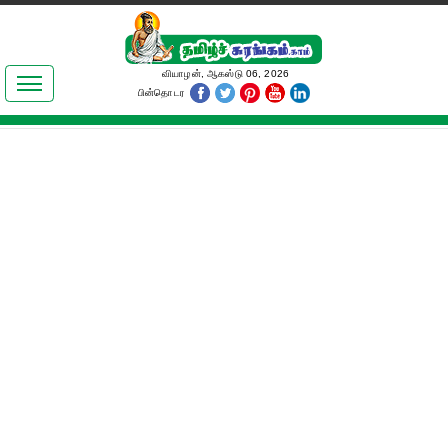
இலக்கியங்கள்
வியாழன், ஆகஸ்டு 06, 2026
பின்தொடர
தமிழ் உலகம்
அறிவியல்
பொதுஅறிவு
ஆன்மிகம்
ஜோதிடம்
மருத்துவம்
பெண்கள் பகுதி
நகைச்சுவை
கலையுலகம்