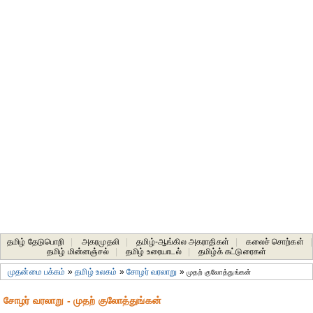
தமிழ் தேடுபொறி
|
அகரமுதலி
|
தமிழ்-ஆங்கில அகராதிகள்
|
கலைச் சொற்கள்
|
தமிழ் மின்னஞ்சல்
|
தமிழ் உரையாடல்
|
தமிழ்க் கட்டுரைகள்
முதன்மை பக்கம்
»
தமிழ் உலகம்
»
சோழர் வரலாறு
»
முதற் குலோத்துங்கன்
சோழர் வரலாறு - முதற் குலோத்துங்கன்