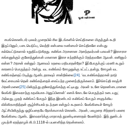
சயங்கொண்டார் புலவர் முறையில் சில இடங்களில் செய்திகளை மிகுத்துக் கூறி
இருப்பினும், படையெடுப்பு, வெற்றி என்பவை உண்மைச் செய்திகளே என்பது
கல்வெட்டுகளால் உறுதிப்படுகிறது. கலிங்க அரசனான அனந்தவர்மன் யாவன்? இராசராச
கங்கனுக்கும் குலோத்துங்கன் மகளான இராச சுந்தரிக்கும் பிறந்தவனே ஆவன். எனினும்
என்ன? அரசன் என்னும் ஆணவம் உறவை மதியாதன்றோ? இப்போருக்குப் பரணி கூறும்
காரணம் பொருத்தம் அன்று. வட கலிங்கம் சோழனுக்கு உட்பட்டதன்று. சோழன் வட
கலிங்கத்தைப் பிடித்து ஆண்டதாகவும் சான்றில்லை
[24]
. ‘வடகலிங்கத்தரசன் நாடு
வேட்கையால் தென் கலிங்கத்தைக் கைப்பற்ற முனைந்திருக்கலாம். இச்செய்தி காஞ்சி
அரண்மனை
[25]
யிலிருந்து குலோத்துங்கற்கு எட்டியது. அவன் உடனே தொண்டைமானை
வேங்கி இளவரசற்கு உதவியாக அனுப்பினான்’ எனக் கோடலே பொருத்தம் உடையது;
அல்லது, முதற் கலிங்கப் போரும் இந்த இரண்டாம் கலிங்கப் போரும் சாளுக்கிய
விக்கிரமாதித்தன் சூழ்ச்சியால் நடந்தன என்றும் கூறலாம். வேங்கியைச் சோழர்
ஆட்சியிலிருந்து ஒழிப்பதையே நோக்கமாகக் கொண்ட அவன், பலமுறை சிற்றரசர் பலரை
வேங்கியை ஆண்ட இளவரசர்க்கு மாறாகத் தூண்டினனாதல் வேண்டும். இத் துண்டல்
முயற்சி ஏறத்தாழக் கி.பி.1118-ல் பயனளித்த தென்னலாம்.