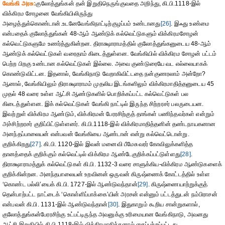
வேங்கி அரசு:
குலோத்துங்கன் தன் இறுதிநெருங்குவதை அறிந்து, கி.பி.1118-இல்
விக்கிரம சோழனை வேங்கியிலிருந்து
அழைத்துக்கொண்டான்.உடனேவேங்கிநாட்டிற்குழப்பம் உண்டானது
[26]
. இஃது உண்மை
என்பதைக் குலோத்துங்கன் 48-ஆம் ஆண்டுக் கல்வெட்டுகளும் விக்கிரமசோழன்
கல்வெட்டுகளுமே உணர்த்துகின்றன. திராக்ஷாராமத்தில் குலோத்துங்கனுடைய 48-ஆம்
ஆண்டுக் கல்வெட்டுகள் வரைதாம் கிடைத்துள்ளன. வேங்கியில் விக்கிரம சோழன் பட்டம்
பெற்ற பிறகு உண்டான கல்வெட்டுகள் இல்லை. அவை குண்டுரையே வட எல்லையாகக்
கொண்டுவிட்டன. இதனால், வேங்கிநாடு வேறாகிவிட்டதை நன்குணரலாம் அன்றோ?
ஆனால், வேங்கியிலும் திராக்ஷாராமம் முதலிய இடங்களிலும் விக்கிரமாதித்தனுடைய 45
முதல் 48 வரை உள்ள ஆட்சி ஆண்டுகளில் பொறிக்கப்பட்ட கல்வெட்டுகள் பல
கிடைத்துள்ளன. இக் கல்வெட்டுகள் வேங்கி நாட்டில் இருந்த சிற்றரசர் பலருடையன.
இவற்றுள் விக்கிரம ஆண்டும், விக்கிரமன் பேரரசிற்குத் தாங்கள் பணிந்தவர்கள் என்றும்
அச்சிற்றரசர் குறிப்பிட்டுள்ளனர். கி.பி.1118-இல் விக்கிரமாதித்தனின் தண்டநாயகனான
அனந்தப்பாலையன் என்பவன் வேங்கியை ஆண்டான் என்று கல்வெட்டொன்று.
குறிக்கிறது
[27]
. கி.பி. 1120-இல் இவன் மனைவி பீமேசுவரர் கோவிலுக்களித்த
தானத்தைக் குறிக்கும் கல்வெட்டில் விக்கிரம ஆண்டேகுறிக்கப்பட்டுள்ளது
[28]
.
திராக்ஷாராமத்துக் கல்வெட்டுகள் கி.பி. 1132-3 வரை சாளுக்கிய-விக்கிரம ஆண்டுகளைக்
குறிக்கின்றன. அனந்தபாலையன் உறவினன் ஒருவன் கிருஷ்ணைக் கோட்டத்தில் உள்ள
‘கொண்ட பல்லி’யைக் கி.பி. 1727-இல் ஆண்டுவந்தான்
[29]
. கிருஷ்ணையாற்றுக்குத்
தென்பாற்பட்ட நாட்டைக் ‘கொள்ளிப்பாக்கை’யின் அரசன் என்னும் பட்டத்துடன் நம்பிராசன்
என்பவன் கி.பி. 1131-இல் ஆண்டுவந்தான்
[30]
. இதுகாறும் கூறிய சான்றுகளால்,
குலோத்துங்கன்பேரரசிற்கு உட்பட்டிருந்த அவனுக்கு உரிமையான வேங்கிநாடு, அவனது
ஆட்சி இறுதியில் கி.பி.1118-இல் விக்கிரமாதித்தனால் கைப்பற்றப்பட்டது