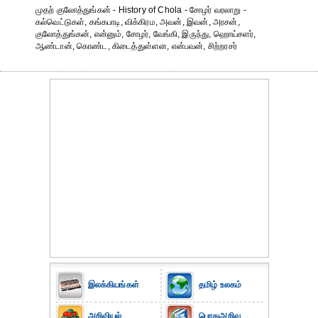
முதற் குலோத்துங்கன் - History of Chola - சோழர் வரலாறு -
கல்வெட்டுகள், கங்கபாடி, விக்கிரம, அவன், இவன், அரசன்,
குலோத்துங்கன், என்னும், சோழர், வேங்கி, இருந்து, ஹொய்சளர்,
ஆண்டான், கொண்ட, கிடைத்துள்ளன, என்பவன், சிற்றரசர்
இலக்கியங்கள்
தமிழ் உலகம்
அறிவியல்
பொதுஅறிவு