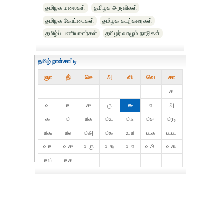
தமிழக மலைகள்
தமிழக அருவிகள்
தமிழக கோட்டைகள்
தமிழக கடற்கரைகள்
தமிழ்ப் பணியாளர்கள்
தமிழர் வாழும் நாடுகள்
தமிழ் நாள்காட்டி
ஞா
தி்
செ
அ
வி
வெ
கா
௧
௨
௩
௪
௫
௬
௭
௮
௯
௰
௰௧
௰௨
௰௩
௰௪
௰௫
௰௬
௰௭
௰௮
௰௯
௨௰
௨௧
௨௨
௨௩
௨௪
௨௫
௨௬
௨௭
௨௮
௨௯
௩௰
௩௧