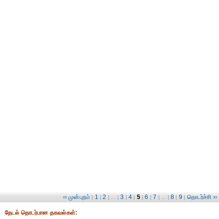
‹‹ முன்புறம்
1
2
3
4
5
6
7
8
9
தொடர்ச்சி ››
|
|
| ... |
|
|
|
|
| ... |
|
|
தேட‌ல் தொட‌ர்பான தகவ‌ல்க‌ள்: