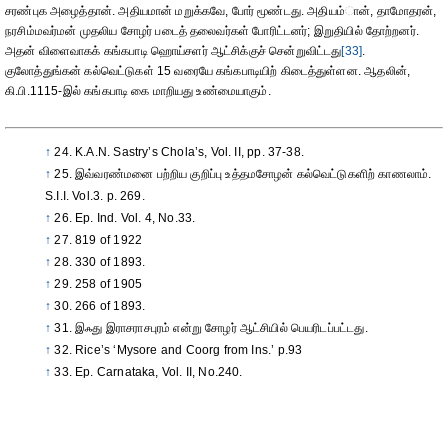
சரண்புக அழைத்தான். அதியமான் மறுக்கவே, போர் மூண்டது. அதியம்ான், தாமோதரன்,
நரசிம்மவர்மன் முதலிய சோழர் படைத் தலைவர்கள் போரிட்டனர்; இறுதியில் தோற்றனர்.
அதன் விளைவாகக் கங்கபாடி ஹொய்சளர் ஆட்சிக்குச் சென்றுவிட்டது
[33]
.
குலோத்துங்கன் கல்வெட்டுகள் 15 வரையே கங்கபாடியிற் கிடைத்துள்ளன. ஆதலின்,
கி.பி.1115-இல் கங்கபாடி கை மாறியது உண்மையாகும்.
↑
24. K.A.N. Sastry’s Chola’s, Vol. II, pp. 37-38.
↑
25. இவ்வரண்மனை பற்றிய குறிப்பு உத்தமசோழன் கல்வெட்டுகளிற் காணலாம்.
S.I.I. Vol.3. p. 269.
↑
26. Ep. Ind. Vol. 4, No.33.
↑
27. 819 of 1922
↑
28. 330 of 1893.
↑
29. 258 of 1905
↑
30. 266 of 1893.
↑
31. இஃது இராசராசபுரம் என்று சோழர் ஆட்சியில் பெயரிடப்பட்டது.
↑
32. Rice’s ‘Mysore and Coorg from Ins.’ p.93
↑
33. Ep. Carnataka, Vol. II, No.240.