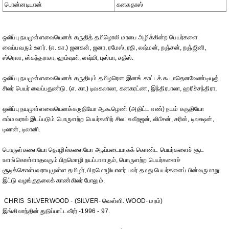
பொன்னடியான்
கனகதாஸ்
ஒலிப்பு நயமுள்ளவையெனக் கருதித் தமிழொலி மரபை அழிக்கின்ற பெயர்களை
வைப்பவரும் உளர். (எ. கா.) ஜனகன், ஜனா, ரமேஸ், ரதி, லஷ்மன், றஞ்சன், றஞ்ஜினி,
ஸ்ரெலா, ஸ்கந்தராசா, ஹம்ஷன், லஷ்மி, புஸ்பா, சதீஸ்.
ஒலிப்பு நயமுள்ளவையெனக் கருதியும் தமிழரென இனங் காட்டக் கூடாதெனவேண்டியுஞ்
சிலர் பெயர் வைப்பதுண்டு. (எ. கா.) டிவகலாலா, கனகரட்ண, இந்திரபாலா, ஹரிச்சந்திரா,
ஒலிப்பு நயமுள்ளவையெனக்கருதியோ ஆகூழெண் (அதிட்ட எண்) நயம் கருதியோ
எம்மவரால் இடப்படும் பொருளற்ற பெயர்களிற் சில: சுவீறஜன், லிபீசன், கரிஸ், டிலக்ஷன்,
டிலான், டிலானி.
பொருள்களையோ தொழில்களையோ அடிப்படையாகக் கொண்ட பெயர்களைச் சூட
உளங்கொள்ளாதவரும் பிறமொழி நயப்பாளரும், பொருளற்ற பெயர்களைச்
சூடிக்கொள்பவராயுமுள்ள தமிழர், பிறமொழியாளர் பலர் தமது பெயர்களைப் பின்வருமாறு
இட்டு வழங்குதலைக் காண்கிலர் போலும்.
CHRIS SILVERWOOD - (SILVER- வெள்ளி. WOOD- மரம்)
இங்கிலாந்தின் துடுப்பாட்டவீரர் -1996 - 97.