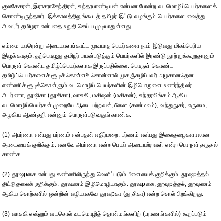
குலசேகரன், இராசராசேந்திரன், சுந்தரபாண்டியன் என்பன போன்ற வடமொழிப்பெயர்களைக்
கொண்டிருந்தனர். இக்காலத்திலுங்கூடத் தமிழர் இட்டு வழங்கும் பெயர்களை வைத்து
அவர்் தமிழரா என்பதை உறுதி செய்ய முடியாதுள்ளது.
எம்மை யாரென்று அடையாளங்காட்ட முடியாத பெயர்களை நாம் இடுவது மிகப்பெரிய
இழுக்காகும். தற்பொழுது தமிழர் பயன்படுத்தும் பெயர்களில் இரண்டு நூற்றுக்கூறுதானும்
பொருள் கொண்ட தமிழ்ப்பெயர்களாக இருப்பதில்லை. பொருள் கொண்ட
தமிழ்ப்பெயர்களைச் சூடிக்கொள்ளச் சொன்னால் முகஞ்சுழிப்பவர் அழகானதென
எண்ணிச் சூடிக்கொள்ளும் வடமொழிப் பெயர்களின் இழிபொருளை உணர்ந்திலர்.
அபர்ணா, தூஷிகா (தூசிகா), வாசுகி, மகிஷன் (மகிசன்), சுந்தரலிங்கம் ஆகிய
வடமொழிப்பெயர்கள் முறையே ஆடையற்றவள், பீளை (கண்மலம்), வந்துநுகர், எருமை,
அழகிய ஆண்குறி என்னும் பொருள்படுவதுங் காண்க.
(1) அபர்ணா என்பது பர்ணம் என்பதன் எதிர்மறை. பர்ணம் என்பது இலைதழைகளாலான
ஆடையைக் குறிக்கும். எனவே அபர்ணா என்ற பெயர் ஆடையற்றவள் என்ற பொருள் தருதல்
காண்க.
(2) தூஷpகை என்பது கண்ணிலிருந்து வெளிப்படும் பீளையைக் குறிக்கும். தூஷpத்தல்
திட்டுதலைக் குறிக்கும். தூஷணம் இழிமொழியாகும். தூஷpகை, தூஷpத்தல், தூஷணம்
ஆகிய சொற்களில் ஒன்றின் வழியாகவே தூஷpகா (தூசிகா) என்ற சொல் பிறக்கிறது.
(3) வாசுகி என்னும் வடசொல் வடமொழித் தொன்மங்களிற் (புராணங்களில்) கூறப்படும்