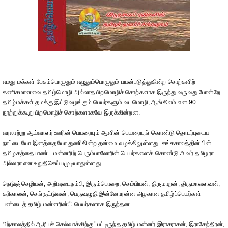
எமது மக்கள் பேசும்பொழுதும் எழுதும்பொழுதும் பயன்படுத்துகின்ற சொற்களிற்
கணிசமானவை தமிழ்மொழி அல்லாத பிறமொழிச் சொற்களாக இருந்து வருவது போன்றே
தமிழ்மக்கள் தமக்கு இட்டுவழங்கும் பெயர்களும் வடமொழி, ஆங்கிலம் என 90
நூற்றுக்கூறு பிறமொழிச் சொற்களாகவே இருக்கின்றன.
வரலாற்று ஆய்வாளர் ஊரின் பெயரையும் ஆளின் பெயரையுங் கொண்டு தொடர்புடைய
நாட்டையோ இனத்தையோ துணிகின்ற தன்மை வழக்கிலுள்ளது. சங்ககாலத்தின் பின்
தமிழகத்தையாண்ட மன்னரிற் பெரும்பாலோரின் பெயர்களைக் கொண்டு அவர் தமிழரா
அல்லரா என உறுதிசெய்யமுடியாதுள்ளது.
நெடுஞ்செழியன், அறிவுடைநம்பி, இரும்பொறை, செம்பியன், திருமாறன், திருமாவளவன்,
கரிகாலன், செங்குட்டுவன், பெருவழுதி இன்னோரன்ன அழகான தமிழ்ப்பெயர்கள்
பண்டைத் தமிழ் மன்னரின்் பெயர்களாக இருந்தன.
பிற்காலத்தில் ஆரியச் செல்வாக்கிற்குட்பட்டிருந்த தமிழ் மன்னர் இராசராசன், இராசேந்திரன்,