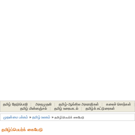
தமிழ் தேடுபொறி
|
அகரமுதலி
|
தமிழ்-ஆங்கில அகராதிகள்
|
கலைச் சொற்கள்
|
தமிழ் மின்னஞ்சல்
|
தமிழ் உரையாடல்
|
தமிழ்க் கட்டுரைகள்
முதன்மை பக்கம்
»
தமிழ் உலகம்
»
தமிழ்ப்பெயர்க் கையேடு
தமிழ்ப்பெயர்க் கையேடு