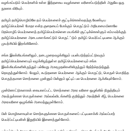
வழங்கப்படும் பெயர்களில் உள்ள இத்தகைய வழுக்களை வரிசைப்படுத்தின் அதுவே ஒரு
நூலாக விரியும்.
தமிழர் தமிழ்மொழியிலே தம் பெயர்களைச் சூட்டிக்கொள்வதற்கு வேண்டிய
தமிழ்ப்பெயர்கள் போதா என்ற குறையைப் போக்கும் பொருட்டும் அறியாமையினாலே
பிறமொழிப் பெயர்களைத் தமிழ்ப்பெயர்களென மயங்கிச் சூட்டிக்கொள்ளும் எம்மவர்க்குத்
தமிழ்ப்பெயர்களை அடையாளங்காட்டும் பொருட்்டும் தமிழ்ப் பெயர்ப்பட்டியலை ஆக்கும்
முயற்சியில் இறங்கினோம்.
சங்க இலக்கியங்களிலும், நடைமுறைவழக்கிலும் பயன்படுத்தப்பட்டுவரும்
தமிழ்ப்பெயர்களையும் வழக்கிழந்துள்ள தமிழ்ப்பெயர்களையும் சங்க
இலக்கியங்களிலிருந்தும் பல்வேறு அகரமுதலிகளிலிருந்தும் தேர்ந்தெடுத்துத்
தொகுத்துள்ளோம். மேலும், கூடுதலான பெயர்களை ஆக்கும் பொருட்டு, பொருள் பொதிந்த
பொருத்தமான சொற்களை முன்னும் பின்னும் ஒட்டிப் பல பெயர்களை ஆக்கியுள்ளோம்.
முன்னொட்டுகளாகக் கையாளப்பட்ட சொற்களை அகர வரிசை ஒழுங்கில் நிறுத்தியும்
அவற்றுக்கான பொருள்களை அவ்வவ்விடங்களிற் குறித்தும் அவற்றின் கீழ், பெயர்களை
அகரவரிசை ஒழுங்கில் அமைத்துமுள்ளோம்.
பின் மொழிகளாயுள்ள சொற்களுக்கான பொருள்களைப் பட்டியலாக்கி அவ்வப்பாற்
பெயர்ப்பட்டியலின் இறுதியில் இணைத்துள்ளோம்.