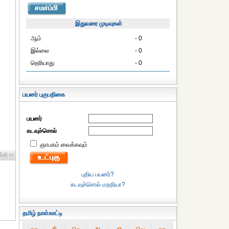
இதுவரை முடிவுகள்
ஆம்
- 0
இல்லை
- 0
தெரியாது
- 0
பயனர் புகுபதிகை
பயனர்
கடவுச்சொல்
ஞாபகம் வைக்கவும்
்சி ››
புதிய பயனர்?
கடவுச்சொல் மறதியா?
தமிழ் நாள்காட்டி