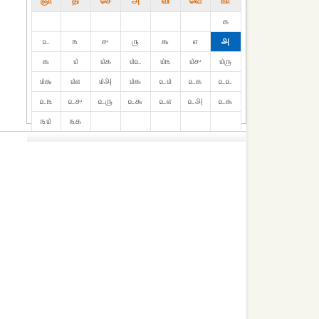
ஞா
தி்
செ
அ
வி
வெ
கா
௧
௨
௩
௪
௫
௬
௭
௮
௯
௰
௰௧
௰௨
௰௩
௰௪
௰௫
௰௬
௰௭
௰௮
௰௯
௨௰
௨௧
௨௨
௨௩
௨௪
௨௫
௨௬
௨௭
௨௮
௨௯
௩௰
௩௧