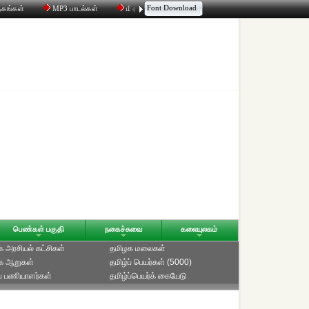
Font Download
தகங்கள்
MP3 பாடல்கள்
மின்னஞ்சல்
திரட்டி
உரையாடல்
பெண்கள் பகுதி
நகைச்சுவை
கலையுலகம்
 அரசியல் கட்சிகள்
தமிழக மலைகள்
க ஆறுகள்
தமிழ்ப் பெயர்கள் (5000)
ப் பணியாளர்கள்
தமிழ்ப்பெயர்க் கையேடு