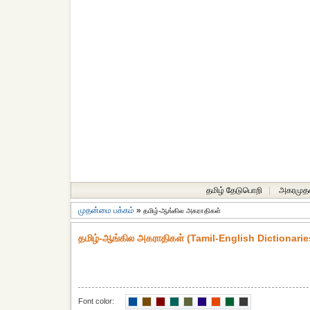
தமிழ் தேடுபொறி
|
அகரமுத
முதன்மை பக்கம்
»
தமிழ்-ஆங்கில அகராதிகள்
தமிழ்-ஆங்கில அகராதிகள் (Tamil-English Dictionarie
Font color: