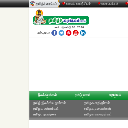
தமிழ்ச் சுரங்கம்
கலைக் களஞ்சியம்
வரைபடங்கள்
சனி, ஆகஸ்டு 08, 2026
பின்தொடர
இலக்கியங்கள்
தமிழ் உலகம்
அறிவியல்
தமிழ் இலக்கிய நூல்கள்
தமிழக அறிஞர்கள்
தமிழக மன்னர்கள்
தமிழக தலைவர்கள்
தமிழ்ப் புலவர்கள்
தமிழக கலைஞர்கள்