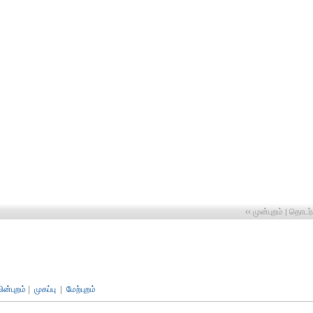
‹‹ முன்புறம்
தொடர்ச
|
பின்புறம்
|
முகப்பு
|
மேற்புறம்