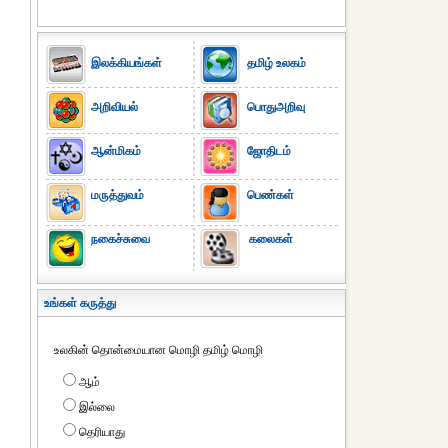
இலக்கியங்கள்
தமிழ் உலகம்
அறிவியல்
பொதுஅறிவு
ஆன்மிகம்
ஜோதிடம்
மருத்துவம்
பெண்கள்
நகைச்சுவை
கலைகள்
உங்கள் கருத்து
உலகின் தொன்மையான மொழி தமிழ் மொழி
ஆம்
இல்லை
தெரியாது