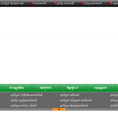
தமிழ்த் தேடுபொறி
வானொலி
தமிழ் அகராதி்
திருமணங்கள்
புத்
பொதுஅறிவு
ஆன்மிகம்
ஜோதிடம்
மருத்துவம்
தமிழக அறிவியலாளர்கள்‎
தமிழக ஊர்கள்
தமிழக
தமிழ் எழுத்தாளர்கள்
தமிழக சுற்றுலா தலங்கள்
தமிழ
தமிழக மாவட்டங்கள்
தமிழக திருத்தலங்கள்
தமிழ்