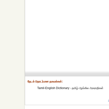
தேட‌ல் தொட‌ர்பான தகவ‌ல்க‌ள்:
Tamil-English Dictionary - தமிழ்-ஆங்கில அகராதிகள்