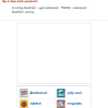
தேட‌ல் தொட‌ர்பான தகவ‌ல்க‌ள்:
நீ எனக்கு வேண்டும் - புதுக் கவிதைகள் - Poems - கவிதைகள் -
வேண்டும், எனக்கு
இலக்கியங்கள்
தமிழ் உலகம்
அறிவியல்
பொதுஅறிவு