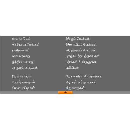
உலக நாடுகள்
இந்துப் பெயர்கள்
இந்திய மாநிலங்கள்
இசுலாமியப் பெயர்கள்
நாகரிகங்கள்
கிருத்துவப் பெயர்கள்
உலக வரலாறு
புகழ் பெற்ற புத்தகங்கள்
இந்திய வரலாறு
பரிசுகள் & விருதுகள்
தத்துவக் கதைகள்
புவியியல்
நீதிக் கதைகள்
நோபல் பரிசு‎ பெற்றவர்‎கள்
சிறுவர் கதைகள்
ஆய்வுச் சிந்தனைகள்
விளையாட்டுகள்
சிறுகதைகள்