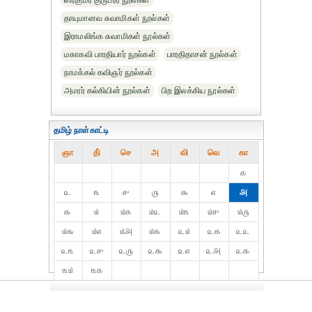
ஸ்ரீகுமர குருபரர் நூல்கள்
தாயுமானவ சுவாமிகள் நூல்கள்
இராமலிங்க சுவாமிகள் நூல்கள்
மகாகவி பாரதியார் நூல்கள்
பாரதிதாசன் நூல்கள்
நாமக்கல் கவிஞர் நூல்கள்
அமரர் கல்கியின் நூல்கள்
பிற இலக்கிய நூல்கள்
தமிழ் நாள்காட்டி
ஞா
தி்
செ
அ
வி
வெ
கா
௧
௨
௩
௪
௫
௬
௭
௮
௯
௰
௰௧
௰௨
௰௩
௰௪
௰௫
௰௬
௰௭
௰௮
௰௯
௨௰
௨௧
௨௨
௨௩
௨௪
௨௫
௨௬
௨௭
௨௮
௨௯
௩௰
௩௧