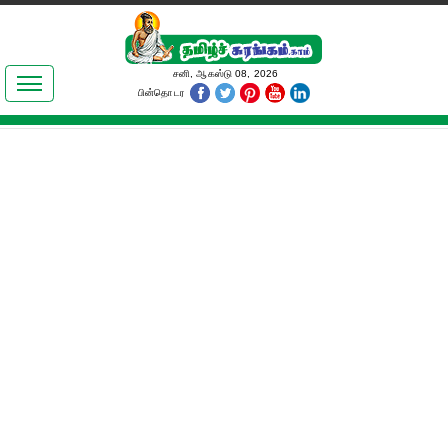
இலக்கியங்கள்
சனி, ஆகஸ்டு 08, 2026
பின்தொடர
தமிழ் உலகம்
அறிவியல்
பொதுஅறிவு
ஆன்மிகம்
ஜோதிடம்
மருத்துவம்
பெண்கள் பகுதி
நகைச்சுவை
கலையுலகம்