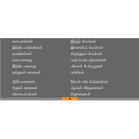
உலக நாடுகள்
இந்துப் பெயர்கள்
இந்திய மாநிலங்கள்
இசுலாமியப் பெயர்கள்
நாகரிகங்கள்
கிருத்துவப் பெயர்கள்
உலக வரலாறு
புகழ் பெற்ற புத்தகங்கள்
இந்திய வரலாறு
பரிசுகள் & விருதுகள்
தத்துவக் கதைகள்
புவியியல்
நீதிக் கதைகள்
நோபல் பரிசு‎ பெற்றவர்‎கள்
சிறுவர் கதைகள்
ஆய்வுச் சிந்தனைகள்
விளையாட்டுகள்
சிறுகதைகள்