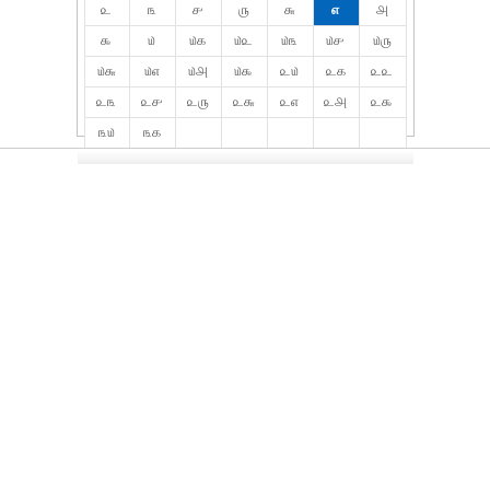
௨
௩
௪
௫
௬
௭
௮
௯
௰
௰௧
௰௨
௰௩
௰௪
௰௫
௰௬
௰௭
௰௮
௰௯
௨௰
௨௧
௨௨
௨௩
௨௪
௨௫
௨௬
௨௭
௨௮
௨௯
௩௰
௩௧