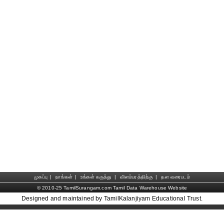
முகப்பு
|
நாங்கள்
|
உங்கள் கருத்து
|
விளம்பரத்திற்கு
|
தள வரைபடம்
© 2010-25 TamilSurangam.com Tamil Data Warehouse Website
Designed and maintained by TamilKalanjiyam Educational Trust.