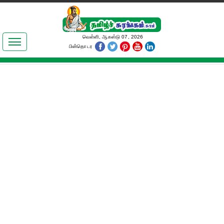
இலக்கியங்கள்
வெள்ளி, ஆகஸ்டு 07, 2026
பின்தொடர
தமிழ் உலகம்
அறிவியல்
பொதுஅறிவு
ஆன்மிகம்
ஜோதிடம்
மருத்துவம்
பெண்கள் பகுதி
நகைச்சுவை
கலையுலகம்