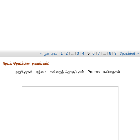
‹‹ முன்புறம்
1
2
3
4
5
6
7
8
9
தொடர்ச்சி ››
|
|
| ... |
|
|
|
|
| ... |
|
|
தேட‌ல் தொட‌ர்பான தகவ‌ல்க‌ள்:
நறுக்குகள் - ஏழ்மை - கவிதைத் தொகுப்புகள் - Poems - கவிதைகள் -