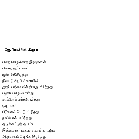
- ஜெ. பிரான்சிஸ் கிருபா
பிறை செழிக்காத இரவுகளில்
பிசைந்தூட்ட ஊட்ட
முற்றத்திலிருந்து
நிலா தின்ற பிள்ளையின்
தூரப் பார்வையில் நின்று சிரித்தது
பழகிய விழியொன்று.
தாய்போல் பார்த்திருந்தது
ஒரு நாள்
பிரிவைக் கோடு கிழித்து
நாய்போல் பாய்ந்தது.
திடுக்கிட்டுத் திரும்ப
இன்மைகள் யாவும் நிறைந்து வழிய
ஆறுதலாய் அருகே இருந்தது