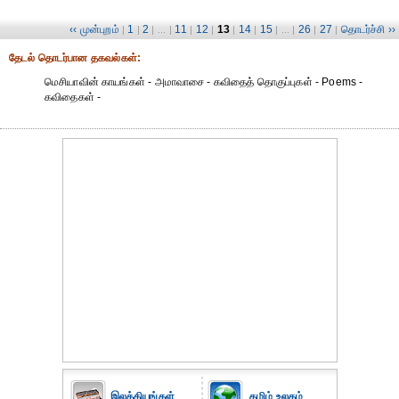
‹‹ முன்புறம்
1
2
11
12
13
14
15
26
27
தொடர்ச்சி ››
|
|
| ... |
|
|
|
|
| ... |
|
|
தேட‌ல் தொட‌ர்பான தகவ‌ல்க‌ள்:
மெசியாவின் காயங்கள் - அமாவாசை - கவிதைத் தொகுப்புகள் - Poems -
கவிதைகள் -
இலக்கியங்கள்
தமிழ் உலகம்