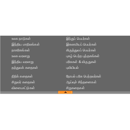
உலக நாடுகள்
இந்துப் பெயர்கள்
இந்திய மாநிலங்கள்
இசுலாமியப் பெயர்கள்
நாகரிகங்கள்
கிருத்துவப் பெயர்கள்
உலக வரலாறு
புகழ் பெற்ற புத்தகங்கள்
இந்திய வரலாறு
பரிசுகள் & விருதுகள்
தத்துவக் கதைகள்
புவியியல்
நீதிக் கதைகள்
நோபல் பரிசு‎ பெற்றவர்‎கள்
சிறுவர் கதைகள்
ஆய்வுச் சிந்தனைகள்
விளையாட்டுகள்
சிறுகதைகள்