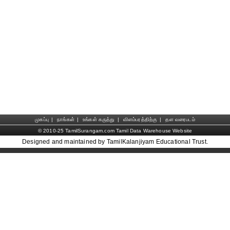
முகப்பு
|
நாங்கள்
|
உங்கள் கருத்து
|
விளம்பரத்திற்கு
|
தள வரைபடம்
© 2010-25 TamilSurangam.com Tamil Data Warehouse Website
Designed and maintained by TamilKalanjiyam Educational Trust.