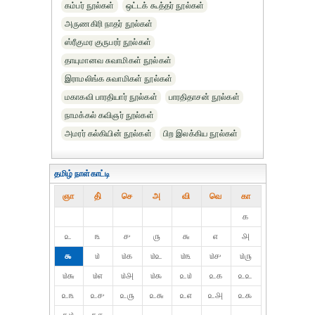
கம்பர் நூல்கள்
ஒட்டக் கூத்தர் நூல்கள்
அருணகிரி நாதர் நூல்கள்
ஸ்ரீகுமர குருபரர் நூல்கள்
தாயுமானவ சுவாமிகள் நூல்கள்
இராமலிங்க சுவாமிகள் நூல்கள்
மகாகவி பாரதியார் நூல்கள்
பாரதிதாசன் நூல்கள்
நாமக்கல் கவிஞர் நூல்கள்
அமரர் கல்கியின் நூல்கள்
பிற இலக்கிய நூல்கள்
தமிழ் நாள்காட்டி
ஞா
தி்
செ
அ
வி
வெ
கா
௧
௨
௩
௪
௫
௬
௭
௮
௯
௰
௰௧
௰௨
௰௩
௰௪
௰௫
௰௬
௰௭
௰௮
௰௯
௨௰
௨௧
௨௨
௨௩
௨௪
௨௫
௨௬
௨௭
௨௮
௨௯