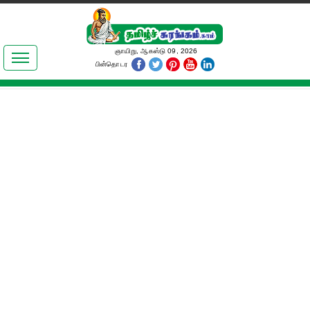
இலக்கியங்கள்
ஞாயிறு, ஆகஸ்டு 09, 2026
பின்தொடர
தமிழ் உலகம்
அறிவியல்
பொதுஅறிவு
ஆன்மிகம்
ஜோதிடம்
மருத்துவம்
பெண்கள் பகுதி
நகைச்சுவை
கலையுலகம்