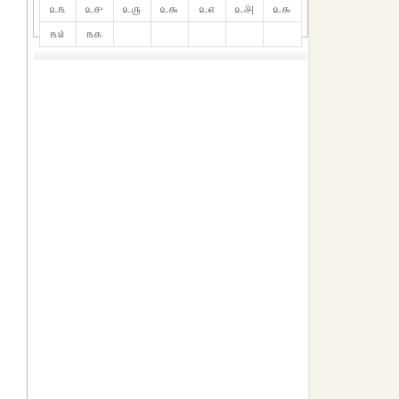
௨௩
௨௪
௨௫
௨௬
௨௭
௨௮
௨௯
௩௰
௩௧