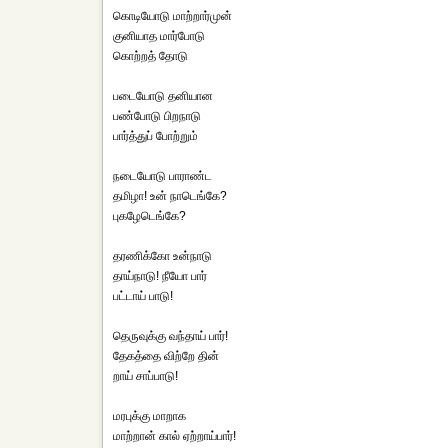
கொடியோடு மாற்றார்முன்
குனியாத மார்போடு
கொற்றத் தோடு
படையோடு தனியான
பண்போடு பிறநாடு
பார்த்துப் போற்றும்
நடையோடு பாராண்ட
தமிழா! உன் நாடெங்கே?
புகழேடெங்கே?
தரணிக்கோ உன்நாடு
தாய்நாடு! நீயோ பார்
பட்டாய் பாடு!
தெருவுக்கு வந்தாய் பார்!
தேகத்தை விற்றே தின்
றாய் சாப்பாடு!
மரபுக்கு மாறாக
மாற்றான் கால் ஏற்றாய்பார்!