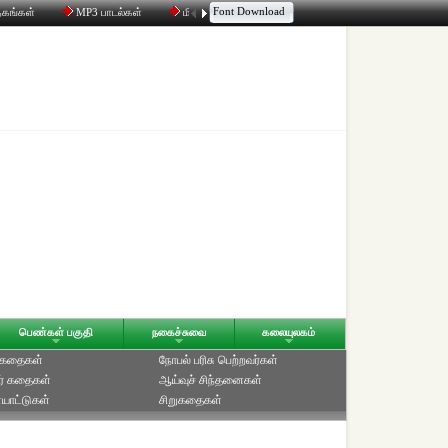
Font Download
தகங்கள்
MP3 பாடல்கள்
மின்னஞ்சல்
திரட்டி
உரையாடல்
பெண்கள் பகுதி
நகைச்சுவை
கலையுலகம்
் கதைகள்
நோபல் பரிசு‎ பெற்றவர்‎கள்
ர் கதைகள்
ஆய்வுச் சிந்தனைகள்
யாட்டுகள்
சிறுகதைகள்