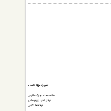
- காசி ஆனந்தன்
முடியோடு முன்னாளில்
மூவேந்தர் புகழோடு
முரசி னோடு