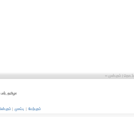
‹‹ முன்புறம்
தொடர்ச
|
பார், தமிழா
பின்புறம்
|
முகப்பு
|
மேற்புறம்