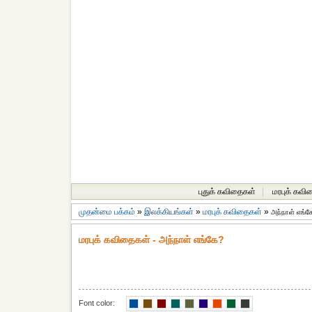
புதுக் கவிதைகள்
|
மரபுக் கவி
முதன்மை பக்கம்
»
இலக்கியங்கள்
»
மரபுக் கவிதைகள்
»
அந்நாள் எங்க
மரபுக் கவிதைகள் - அந்நாள் எங்கே?
Font color: