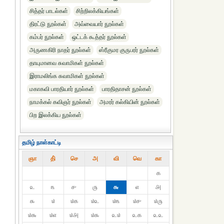
சித்தர் பாடல்கள்
சிற்றிலக்கியங்கள்
திரட்டு நூல்கள்
அவ்வையார் நூல்கள்
கம்பர் நூல்கள்
ஒட்டக் கூத்தர் நூல்கள்
அருணகிரி நாதர் நூல்கள்
ஸ்ரீகுமர குருபரர் நூல்கள்
தாயுமானவ சுவாமிகள் நூல்கள்
இராமலிங்க சுவாமிகள் நூல்கள்
மகாகவி பாரதியார் நூல்கள்
பாரதிதாசன் நூல்கள்
நாமக்கல் கவிஞர் நூல்கள்
அமரர் கல்கியின் நூல்கள்
பிற இலக்கிய நூல்கள்
தமிழ் நாள்காட்டி
ஞா
தி்
செ
அ
வி
வெ
கா
௧
௨
௩
௪
௫
௬
௭
௮
௯
௰
௰௧
௰௨
௰௩
௰௪
௰௫
௰௬
௰௭
௰௮
௰௯
௨௰
௨௧
௨௨