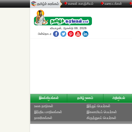
தமிழ்ச் சுரங்கம்
கலைக் களஞ்சியம்
வரைபடங்கள்
வியாழன், ஆகஸ்டு 06, 2026
பின்தொடர
இலக்கியங்கள்
தமிழ் உலகம்
அறிவியல்
உலக நாடுகள்
இந்துப் பெயர்கள்
இந்திய மாநிலங்கள்
இசுலாமியப் பெயர்கள்
நாகரிகங்கள்
கிருத்துவப் பெயர்கள்