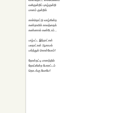
வாள்தொட்ட கையெல்லாம்
வலிகுன்றிப் புகழ்குன்றி
மானம் குன்றிக்
கால்தொட்டு வாழ்கின்ற
கண்றாவிக் காலத்தைக்
கண்ணால் கண்டோம்...
பாழ்பட்ட இந்நாட்கள்
பலநாட்கள் ஆகாமல்
பார்த்துக் கொள்வோம்!
தோள்தட்டி மானத்தில்
தோய்கின்ற போராட்டம்
தொடங்கு வோமே!