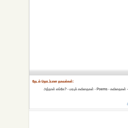
தேட‌ல் தொட‌ர்பான தகவ‌ல்க‌ள்:
அந்நாள் எங்கே? - மரபுக் கவிதைகள் - Poems - கவிதைகள் - 