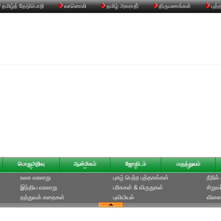
தமிழ்த் தேடுபொறி
வானொலி
தமிழ் அகராதி்
திருமணங்கள்
புத்
பொதுஅறிவு
ஆன்மிகம்
ஜோதிடம்
மருத்துவம்
உலக வரலாறு
புகழ் பெற்ற புத்தகங்கள்
நீதிக
இந்திய வரலாறு
பரிசுகள் & விருதுகள்
சிறுவ
தத்துவக் கதைகள்
புவியியல்
விளை