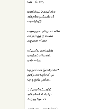
கெட்டாய் கேடு!
பரணிக்குப் பொருள்தந்த
தமிழா! பாழடித்தாய் பார்
வரலாற்றேடு!
வஞ்சத்தால் தமிழ்மண்ணின்
வாழ்வுக்குத் தீ வைக்க
வருவோர் தம்மை
நஞ்சுண்ட கைவேலின்
நாவுக்குப் பலியாக்கி
நாடு காத்த
நெஞ்சங்கள் இன்றெங்கே?
தமிழ்மான நெற்காட்டில்
நெருஞ்சிப் பூண்டை
அஞ்சாமல் நட்டதார்?
தமிழா! உன் போர்வீரம்
அழிந்த தோடா?