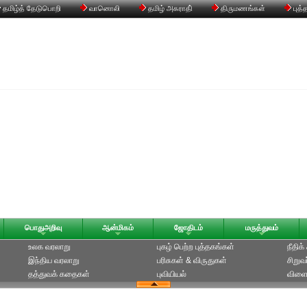
தமிழ்த் தேடுபொறி
வானொலி
தமிழ் அகராதி்
திருமணங்கள்
புத்
பொதுஅறிவு
ஆன்மிகம்
ஜோதிடம்
மருத்துவம்
உலக வரலாறு
புகழ் பெற்ற புத்தகங்கள்
நீதிக
இந்திய வரலாறு
பரிசுகள் & விருதுகள்
சிறுவ
தத்துவக் கதைகள்
புவியியல்
விளை