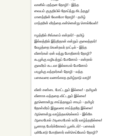
வானில் பறந்தன தோழி! - இந்த
வையம் குருதியில் தோய்ந்து கிடந்தது!
மானத்தின் வேகமோ தோழி! - தமிழ்
மாந்தரின் வீரத்தை என்னென்று சொல்வேன்!
ஈழத்தில் சிங்களம் என்றார்! - தமிழ்
இல்லத்தில் இந்திதான் என்றும் குலைத்தார்!
வேழத்தை வென்றவர் நாட்டில் - இந்த
வீணர்கள் ஏன் வந்து மோதினார் தோழி?
கூழுக்கு வழியற்றுப் போனோம் - என்றால்
குலவீரம் கூடவா இல்லாமல் போனோம்
பாழுக்கு வந்தார்கள் தோழி - வந்த
பகைவரை வணங்காத தமிழ்நாடு வாழி!
வீண் சண்டை போட்டதும் இல்லை! - தமிழன்
வீணாக வந்ததை விட்டதும் இல்லை!
தூணொன்று சாய்ந்தாலும் சாயும் - தமிழர்
தோள்வீரம் இதுவரை சாய்ந்ததே இல்லை!
ஆணென்று வாழ்ந்தவரெல்லாம் - இங்கே
ஆமைபோல் அடிமைபோல் உயிர் வாழ்ந்ததில்லை!
பூணாத போர்க்கோலம் பூண்டார்! - பகைவர்
புலியோடு மோதினார் என்செய்வோம் தோழி?