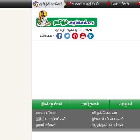
தமிழ்ச் சுரங்கம்
கலைக் களஞ்சியம்
வரைபடங்கள்
ஞாயிறு, ஆகஸ்டு 09, 2026
பின்தொடர
இலக்கியங்கள்
தமிழ் உலகம்
அறிவியல்
உலக நாடுகள்
இந்துப் பெயர்கள்
இந்திய மாநிலங்கள்
இசுலாமியப் பெயர்கள்
நாகரிகங்கள்
கிருத்துவப் பெயர்கள்