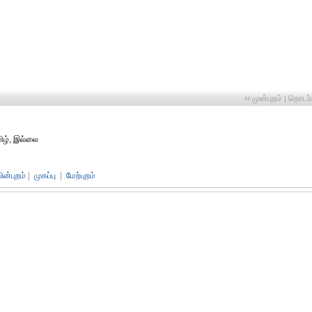
‹‹ முன்புறம்
தொடர்ச
|
ிழ், இல்லை
பின்புறம்
|
முகப்பு
|
மேற்புறம்