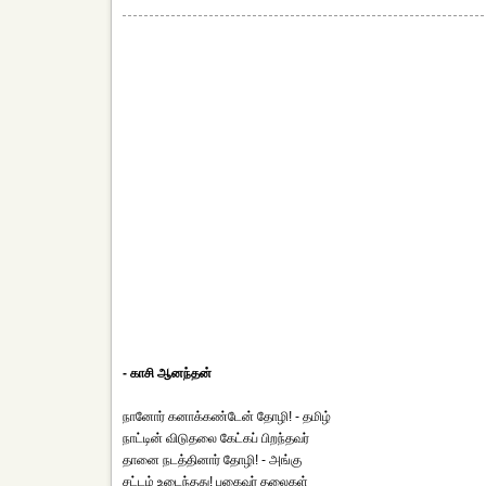
- காசி ஆனந்தன்
நானோர் கனாக்கண்டேன் தோழி! - தமிழ்
நாட்டின் விடுதலை கேட்கப் பிறந்தவர்
தானை நடத்தினார் தோழி! - அங்கு
சட்டம் உடைந்தது! பகைவர் தலைகள்