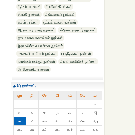
சித்தர் பாடல்கள்
சிற்றிலக்கியங்கள்
திரட்டு நூல்கள்
அவ்வையார் நூல்கள்
கம்பர் நூல்கள்
ஒட்டக் கூத்தர் நூல்கள்
அருணகிரி நாதர் நூல்கள்
ஸ்ரீகுமர குருபரர் நூல்கள்
தாயுமானவ சுவாமிகள் நூல்கள்
இராமலிங்க சுவாமிகள் நூல்கள்
மகாகவி பாரதியார் நூல்கள்
பாரதிதாசன் நூல்கள்
நாமக்கல் கவிஞர் நூல்கள்
அமரர் கல்கியின் நூல்கள்
பிற இலக்கிய நூல்கள்
தமிழ் நாள்காட்டி
ஞா
தி்
செ
அ
வி
வெ
கா
௧
௨
௩
௪
௫
௬
௭
௮
௯
௰
௰௧
௰௨
௰௩
௰௪
௰௫
௰௬
௰௭
௰௮
௰௯
௨௰
௨௧
௨௨