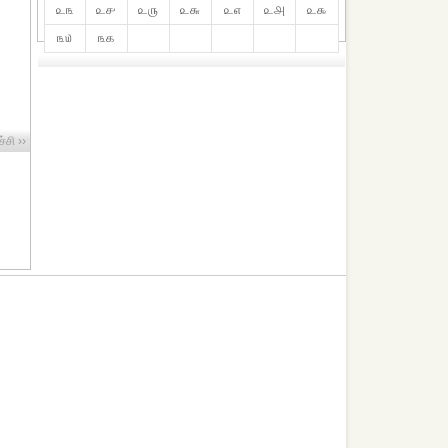
௨௩
௨௪
௨௫
௨௬
௨௭
௨௮
௨௯
௩௰
௩௧
்சி ››