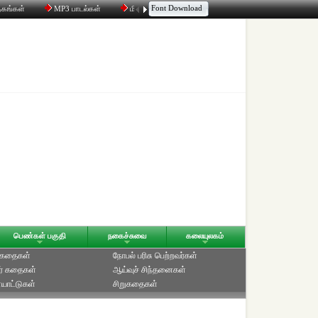
Font Download
தகங்கள்
MP3 பாடல்கள்
மின்னஞ்சல்
திரட்டி
உரையாடல்
பெண்கள் பகுதி
நகைச்சுவை
கலையுலகம்
் கதைகள்
நோபல் பரிசு‎ பெற்றவர்‎கள்
ர் கதைகள்
ஆய்வுச் சிந்தனைகள்
யாட்டுகள்
சிறுகதைகள்