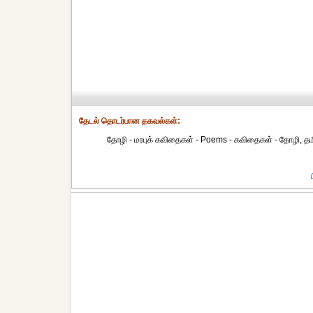
தேட‌ல் தொட‌ர்பான தகவ‌ல்க‌ள்:
தோழி - மரபுக் கவிதைகள் - Poems - கவிதைகள் - தோழி, தம