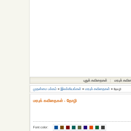
புதுக் கவிதைகள்
|
மரபுக் கவி
முதன்மை பக்கம்
»
இலக்கியங்கள்
»
மரபுக் கவிதைகள்
»
தோழி
மரபுக் கவிதைகள் - தோழி
Font color: