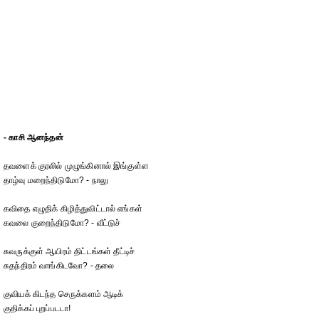
- காசி ஆனந்தன்
தவளைக் குரலில் முழுங்கினால் இங்குள்ள
தாழ்வு மறைந்திடுமோ? - நாலு
கவிதை எழுதிக் கிழித்துவிட்டால் எங்கள்
கவலை குறைந்திடுமோ? - வீட்டுச்
சுவருக்குள் ஆயிரம் திட்டங்கள் தீட்டிச்
சுதந்திரம் வாங்கிடவோ? - தலை
குவியக் கிடந்த செருக்களம் ஆடிக்
குதிக்கப் புறப்படடா!