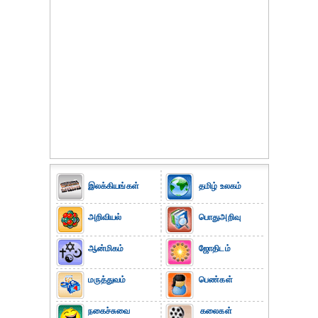
இலக்கியங்கள்
தமிழ் உலகம்
அறிவியல்
பொதுஅறிவு
ஆன்மிகம்
ஜோதிடம்
மருத்துவம்
பெண்கள்
நகைச்சுவை
கலைகள்