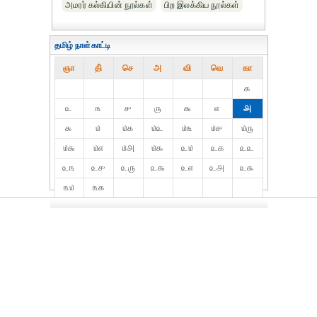
அமரர் கல்கியின் நூல்கள்
பிற இலக்கிய நூல்கள்
தமிழ் நாள்காட்டி
ஞா
தி்
செ
அ
வி
வெ
கா
௧
௨
௩
௪
௫
௬
௭
௮
௯
௰
௰௧
௰௨
௰௩
௰௪
௰௫
௰௬
௰௭
௰௮
௰௯
௨௰
௨௧
௨௨
௨௩
௨௪
௨௫
௨௬
௨௭
௨௮
௨௯
௩௰
௩௧