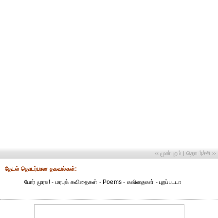
‹‹ முன்புறம்
தொடர்ச்சி ››
|
தேட‌ல் தொட‌ர்பான தகவ‌ல்க‌ள்:
போர் முரசு! - மரபுக் கவிதைகள் - Poems - கவிதைகள் - புறப்படடா