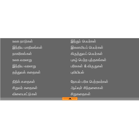
உலக நாடுகள்
இந்துப் பெயர்கள்
இந்திய மாநிலங்கள்
இசுலாமியப் பெயர்கள்
நாகரிகங்கள்
கிருத்துவப் பெயர்கள்
உலக வரலாறு
புகழ் பெற்ற புத்தகங்கள்
இந்திய வரலாறு
பரிசுகள் & விருதுகள்
தத்துவக் கதைகள்
புவியியல்
நீதிக் கதைகள்
நோபல் பரிசு‎ பெற்றவர்‎கள்
சிறுவர் கதைகள்
ஆய்வுச் சிந்தனைகள்
விளையாட்டுகள்
சிறுகதைகள்