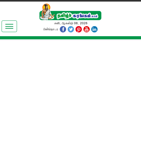
இலக்கியங்கள்
சனி, ஆகஸ்டு 08, 2026
பின்தொடர
தமிழ் உலகம்
அறிவியல்
பொதுஅறிவு
ஆன்மிகம்
ஜோதிடம்
மருத்துவம்
பெண்கள் பகுதி
நகைச்சுவை
கலையுலகம்