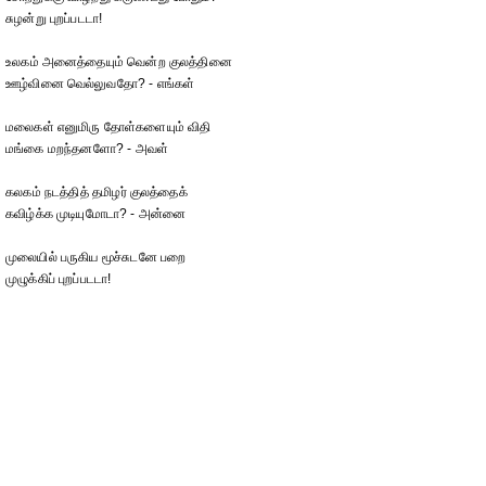
சுழன்று புறப்படடா!
உலகம் அனைத்தையும் வென்ற குலத்தினை
ஊழ்வினை வெல்லுவதோ? - எங்கள்
மலைகள் எனுமிரு தோள்களையும் விதி
மங்கை மறந்தனளோ? - அவள்
கலகம் நடத்தித் தமிழர் குலத்தைக்
கவிழ்க்க முடியுமோடா? - அன்னை
முலையில் பருகிய மூச்சுடனே பறை
முழுக்கிப் புறப்படடா!