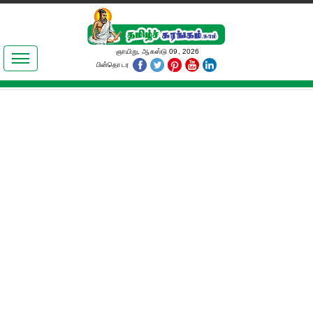
இலக்கியங்கள்
ஞாயிறு, ஆகஸ்டு 09, 2026
பின்தொடர
தமிழ் உலகம்
அறிவியல்
பொதுஅறிவு
ஆன்மிகம்
ஜோதிடம்
மருத்துவம்
பெண்கள் பகுதி
நகைச்சுவை
கலையுலகம்