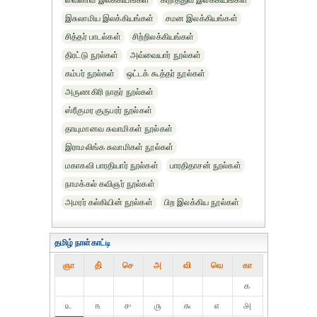
வைணவ இலக்கியங்கள்
கிறித்துவ இலக்கியங்கள்
இசுலாமிய இலக்கியங்கள்
சமன இலக்கியங்கள்
சித்தர் பாடல்கள்
சிற்றிலக்கியங்கள்
திரட்டு நூல்கள்
அவ்வையார் நூல்கள்
கம்பர் நூல்கள்
ஒட்டக் கூத்தர் நூல்கள்
அருணகிரி நாதர் நூல்கள்
ஸ்ரீகுமர குருபரர் நூல்கள்
தாயுமானவ சுவாமிகள் நூல்கள்
இராமலிங்க சுவாமிகள் நூல்கள்
மகாகவி பாரதியார் நூல்கள்
பாரதிதாசன் நூல்கள்
நாமக்கல் கவிஞர் நூல்கள்
அமரர் கல்கியின் நூல்கள்
பிற இலக்கிய நூல்கள்
தமிழ் நாள்காட்டி
ஞா
தி்
செ
அ
வி
வெ
கா
௧
௨
௩
௪
௫
௬
௭
௮