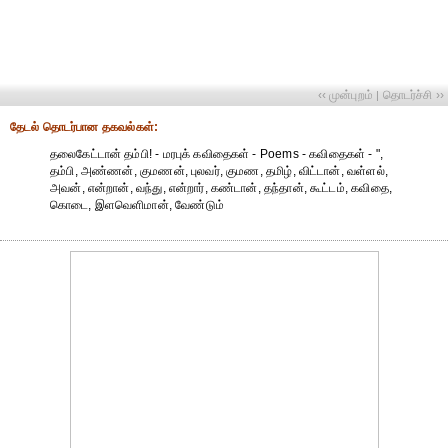
‹‹ முன்புறம்
தொடர்ச்சி ››
|
தேட‌ல் தொட‌ர்பான தகவ‌ல்க‌ள்:
தலைகேட்டான் தம்பி! - மரபுக் கவிதைகள் - Poems - கவிதைகள் - ",
தம்பி, அண்ணன், குமணன், புலவர், குமண, தமிழ், விட்டான், வள்ளல்,
அவன், என்றான், வந்து, என்றார், கண்டான், தந்தான், கூட்டம், கவிதை,
கொடை, இளவெளிமான், வேண்டும்