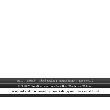
முகப்பு
|
நாங்கள்
|
உங்கள் கருத்து
|
விளம்பரத்திற்கு
|
தள வரைபடம்
© 2010-25 TamilSurangam.com Tamil Data Warehouse Website
Designed and maintained by TamilKalanjiyam Educational Trust.