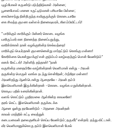
புழுப்போலச் சுருண்டு படுத்திடுவாள் அன்னை;
பூனைபோலப் பானை உருட்டிடுவான் பசியாலே பிள்ளை;
கைபிசைந்து நின்றிருந்த கவிஞருக்குக் கொடையாலே
கை சிவந்த குமண வள்ளல் நினைவுவரக், கிளம்பிவிட்டார்!
" பாரிக்கும் காரிக்கும் பின்னர் கொடை வழங்க
யாரிருப்பார் என நினைத்த நினைப்பறுத்து,
வாரிக்கொள் நான் வழங்குகின்ற செல்வத்தை!
மாரிக்குப் பெயர்தான் குமணனென்று மார்தட்டும் கொங்கு மன்னா!
கோரிக்கை யொன்றுமக்கு! என் குடும்பம் வாழ்வதற்குப் பொன் வேண்டும்"
எனக் கேட்டார்! அள்ளித் தந்தான்! "நான்
வருகின்ற பாதையிலே வாழ்கின்றான் வெளிமான் என்று - அவன்
தருகின்ற பொருள் வாங்க நடந்து சென்றேன்; அந்தோ மன்னா!
அவனிறந்து ஆண்டொன்று ஆனதாலே - அவன் தம்பி
இளவெளிமான் இருக்கின்றான் - கொடை வழங்க மறுக்கின்றான்.
கொடிய பதில் உரைக்கின்றான்.
வளங் கொட்டும் முதிரமலை ஆள்கின்ற காவலனே!
தரங் கெட்ட இளவெளிமான் தருக்கடக்க
ஆனை ஒன்று தரவேண்டும் - அதனை அவன்றன்
காவல் மரத்தில் கட்டி வைத்துக்
கடையனவன் தலைகுனியச் செய்ய வேண்டும்; தருவீர்" என்றார். தந்து விட்டான்.
வீர வெளிமானுக்கொரு தம்பி இளவெளிமான் போல்