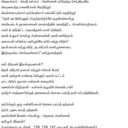
விஷஉள்ளம் - வெறி உள்ளம் - அண்ணன் உயிர்தந்த செய்தியாலே
வெடிவைத்த மலைபோலச் சிதறிற்று!
வெள்ளையுள்ளம் தம்பியுள்ளம் வாய்விட்டுக் கதறிற்று!
"ஆவி தர நேரிடினும் அருந்தமிழ்க்கே தருவேனென்று
காவியுடைக் குமணனவன் கானகத்தில் உரைத்திட்ட பொன்மொழியைப்
பாவி நீ புரிந்திட்ட பாதகத்தால் யான் கற்றேன்,
தாவி நீ ஓடிச் சென்று அன்னவனின் தாள்பணிந்தால்
தமையன் உயிரல்ல; தமிழுக்கே உயிர் வந்து விடும்!
தயங்காமல் வந்து விடு; தடவிப்பார் வாள்முனையை
இரத்தமல்ல; செவ்வண்ணம்" என்றுரைத்தார்.
ஏன் நிற்பான் இளங்குமணன்?
தேன் விற்பார் தமைச் சுற்றும் ஈக்கள் போல்
வான் தமிழால் கவிதை பின்னும் புலவர் கூட்டம்
வட்டமிடும் குமண மன்னன் காலடியில்
வணங்கி வீழ்ந்தான் - வள்ளல் தழுவிக் கொண்டான்!
தமிழ்ச் சாத்தனார்க்குத் தலையைக் கொடையாய்த் தரச் சம்மதித்தோன்;
தம்பிக்கும் ஒரு மன்னிப்பைக் கொடையாய்த் தந்தான்.
தம்பி, குடையைத் தந்தான்
தனக்கினி வேண்டாமென்று ; அதனை அண்ணன்
தமிழுக் கீந்தான்!
(புறநானூறு பாடல்கள் : 158, 159, 162 பாடியவர்: பெருஞ்சித்திரனார்)