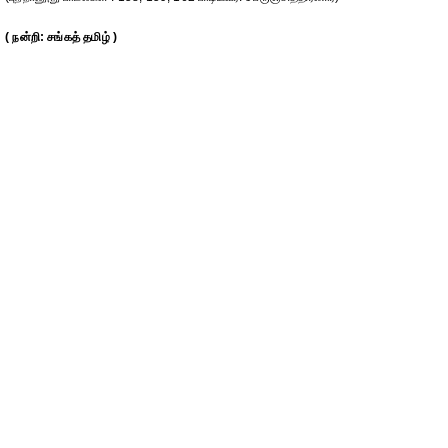
( நன்றி: சங்கத் தமிழ் )