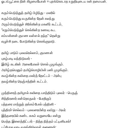
ஓடாப்பூட்கை நின் கிழமையோன் = புறங்கொடாத உறுதியுடைய உன் தமையன்.
கரும்பெடுத்துத் தமிழ் பிழிந்து - மலரில்
சுரும்பெடுத்து வருகின்ற தேன் கலந்து
அரும்பெடுத்துச் சிரிக்கின்ற மகளிர் கூட்டம்,
"எறும்பெடுத்துச் செல்கின்ற உணவு கூட
எம்மன்னன் குமண வள்ளல் தந்த" தென்று
எழுச்சி நடை போடுகின்ற கொங்குநாடு.
தமிழ் பாடும் புலவரெல்லாம், குமணன்
புகழ்பாடி வந்திடுவார் -
இமிழ் கடலின் அலைபோலச் சொல் முழங்கும்.
அமிழ்தமெனும் தமிழ்மொழியின் பண் முழங்கும்.
கமழ்கின்ற கவிதை மலர்த் தோட்டம் - அன்பு
தவழ்கின்ற நெஞ்சத்தின் கூட்டம்.
முத்திரைத் தமிழால் கவிதை யாத்திடும் புலவர் - பெருஞ்
சித்திரனார் என்றொருவர் - பேரறிஞர்
பத்தரை மாற்றுத் தங்கம்போல் பத்தினி -
புத்திரச் செல்வம் - புலவரையீன்ற வயிறு - அவர்
இத்தரையில் கண்ட சுகம் வறுமையே என்று
மெத்த இளைத்திட்டார் - நித்த நித்தம் பட்டினியால்!
பூப்போல வாடி வதங்கிடுவாள் துணைவி;