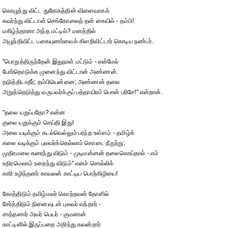
கொழுந்து விட்ட துரோகத்தின் விளைவாகக்
கவர்ந்து விட்டான் செங்கோலைத் தன் கையில் - தம்பி!
மகிழ்ந்தானா அந்த மட்டில்? மனத்தில்
அழுந்திவிட்ட பகையுணர்வைக் கிளறிவிட்டார் கொடிய நண்பர்.
"பொறுத்திருந்தேன் இதுநாள் மட்டும் - என்மேல்
போர்தொடுக்க முனைந்து விட்டான் அண்ணன்.
தடுத்திடாதீர்; தம்பியென்னை; அண்ணன் தலை
அறுத்தெடுத்து வருபவர்க்குப் பத்தாயிரம் பொன் பரிசே!" என்றான்.
"தலை யறுப்பதோ? என்ன
குலை யறுக்கும் செய்தி இது!
அலை யடிக்கும் கடல்வெல்லும் பரந்த உள்ளம் - தமிழ்க்
கலை வடிக்கும் புலவர்க்கெல்லாம் கொடை நீருற்று;
முதிரமலை கரைந்து விடும் - முடிமன்னன் தலைகொய்தால் - எம்
உதிரமெலாம் உறைந்து விடும்" எனச் சொல்லிக்
காரி உழிந்தனர் காவலன் காட்டிய பொற்கிழியை!
கோத்திடும் தமிழ்மலர் கொற்றவன் தோளில்
சேர்த்திடும் நினைவுடன் புலவர் வந்தார் -
சாத்தனார் அவர் பெயர் - குமணன்
காட்டினில் இருப்பதை அறிந்து கவன்றார்