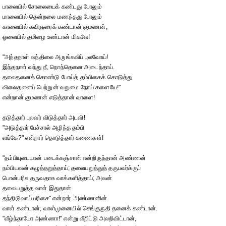
பாலையில் சோலையைக் கண்டது போலும்
மாலையில் தென்றலை மணந்தது போலும்
காலையில் கவிஞரைக் கண்டான் குமணன்,
ஓலையில் தமிழை உண்டான் மிகவே!
"அந்தநாள் வந்திலை அருங்கவிப் புலவோய்!
இந்தநாள் வந்து நீ, நொந்தெனை அடைந்தாய்.
தலைதனைக் கொண்டு போய்த் தம்பிகைக் கொடுத்து
விலைதனைப் பெற்றுன் வறுமை நோய் களையே!"
என்றான் குமணன் எடுத்தான் வாளை!
தடுத்தார் புலவர் விடுத்தார் அடவி!
"அடுத்தார் பேச்சால் அழிந்த தம்பி
எங்கே?" என்றார் தொடுத்தார் கணைகள்!
"தம்பியுடையான் படைக்கஞ்சான் என்றிருந்தான் அண்ணன்
நம்பியவன் கழுத்தறுத்தாய்; தலையறுத்துத் தருபவர்க்குப்
பொன்பரிசு தருவதாக வாக்களித்தாய்; அவன்
தலையறுத்த வாள் இதுதான்
தந்திடுவாய் பரிசை" என்றார். அண்ணனின்
வாள் கண்டான்; வாள்முனையில் செங்குருதி தனைக் கண்டான்.
"வீழ்ந்தாயோ அண்ணா!" என்று வீறிட்டு அலறிவிட்டான்,