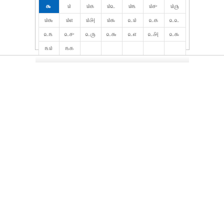
௯
௰
௰௧
௰௨
௰௩
௰௪
௰௫
௰௬
௰௭
௰௮
௰௯
௨௰
௨௧
௨௨
௨௩
௨௪
௨௫
௨௬
௨௭
௨௮
௨௯
௩௰
௩௧