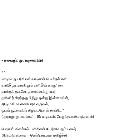
- கலைஞர். மு. கருணாநிதி
* " ......................................
'பாடுபெறு பரிசிலன் வாடினன் பெயர்தல் என்
நாடுஇழந் ததனினும் நனிஇன் னாது' என
வாள்தந் தனனே, தலைஎனக்கு ஈயத்
தன்னிற் சிறந்தது பிறிது ஒன்று இன்மையின்;
ஆடுமலி உவகையோடு வருவல்,
ஓடாப் பூட்கைநிற் கிழமையோன் கண்டே."
(புறநானூறு பாடல்கள் : 65 பாடியவர்: பெருந்தலைச்சாத்தனார்)
பொருள் விளக்கம் : பரிசிலன் = பரிசுபெறும் புலவர்
ஆடுமலி உவகை = வெற்றிகரமான மகிழ்ச்சி