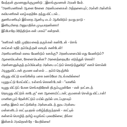
வேந்தன் குமணனுக்குமுண்டு ; இளங்குமணன் அவன் வேர்.
"அணிமணிகள் ஆனை சேனை அரண்மனைகள் அத்தனையும்; அள்ளி அள்ளிக்
கவிமணிகள் வாழ்வதற்கே தந்து விட்டால்...
துணிமணியும் இல்லாத ஆண்டி மடம் ஆகிவிடும் நமது நாடு -
இனியுமிதை அனுமதிக்க முடியாதண்ணா!
இப்போதே பிரித்திடுக என் பாகம்" என்றான்.
"கனிகள் உதிர் முதிரமலைத் தருக்கள் கண்டேன் - செங்
காய்கள் உதிர் தம்பியுந்தன் வாயுங் கண்டேன்!
அணிமணிகள் எவை வேண்டும் உனக்கு? அரண்மனையில் எது வேண்டும்?
ஆனையென்ன, சேனையென்ன? அனைத்தையுமே எடுத்துக் கொள்!
அண்ணனுக்குத் தம்பியென்ற அன்பை மட்டும் கொடுத்துவிடு" எனச் சொல்லி
அழுதுவிட்டான் குமண வள்ளல் ... தம்பி நெஞ்சில்
விழுது விட்டு வளர்கின்ற பகை உணர்வோ அடங்கவில்லை!
பழுதுபட்டு போய்விட்ட உள்ளங் கொண்டோன் - "வானில்
உழுது விட்டுப் போன செங்கதிரோன் திரும்புமுன்னே - என் நாட்டைத்
தொழுது விட்டுக் காடேகு" என ஆணையிட்டான்; குமணன் சென்று விட்டான்!
மானினமும் தேன்சிட்டும் மயில் குயில் மாடப்புறாவும்
மனித இனம் காட்டுகின்ற அன்பைவிடத் தூய அன்பை
மன்னனிடம் காட்டியதால் மகிழ்ந்திருந்தான் - காட்டில்
கன்னல் மொழித் தமிழ் வழங்கப் புலவரில்லை; நீங்கா
இன்னல் அஃதொன்றே - வேறில்லை!