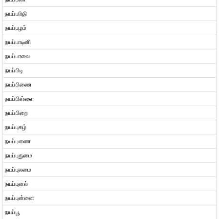
நயப்பரிதி
நயப்பழம்
நயப்பாடினி
நயப்பாலை
நயப்பிடி
நயப்பிணை
நயப்பிள்ளை
நயப்பிறை
நயப்புகழ்
நயப்புணை
நயப்புதுமை
நயப்புலமை
நயப்புனல்
நயப்புன்னை
நயப்பூ