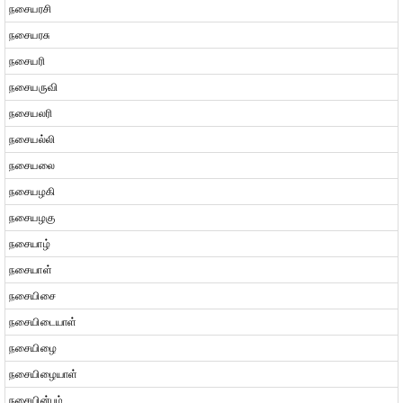
நசையரசி
நசையரசு
நசையரி
நசையருவி
நசையலரி
நசையல்லி
நசையலை
நசையழகி
நசையழகு
நசையாழ்
நசையாள்
நசையிசை
நசையிடையாள்
நசையிழை
நசையிழையாள்
நசையின்பம்