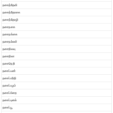
நசைத்தேவி
நசைத்தோகை
நசைத்தோழி
நசைநகை
நசைநங்கை
நசைநல்லள்
நசைநிலவு
நசைநிலா
நசைநெறி
நசைப்பண்
நசைப்பரிதி
நசைப்பழம்
நசைப்பிறை
நசைப்புனல்
நசைப்பூ