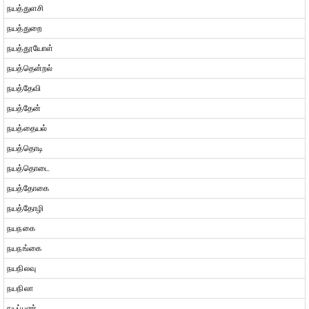
நயத்துளசி
நயத்துறை
நயத்தூயோள்
நயத்தென்றல்
நயத்தேவி
நயத்தேன்
நயத்தையல்
நயத்தொடி
நயத்தொடை
நயத்தோகை
நயத்தோழி
நயநகை
நயநங்கை
நயநிலவு
நயநிலா
நயப்பண்