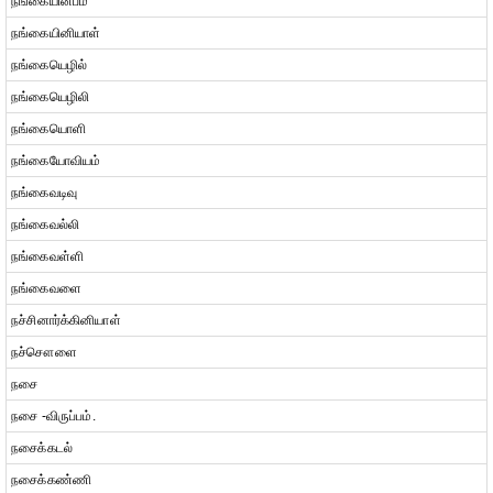
நங்கையின்பம்
நங்கையினியாள்
நங்கையெழில்
நங்கையெழிலி
நங்கையொளி
நங்கையோவியம்
நங்கைவடிவு
நங்கைவல்லி
நங்கைவள்ளி
நங்கைவளை
நச்சினார்க்கினியாள்
நச்சௌளை
நசை
நசை -விருப்பம்.
நசைக்கடல்
நசைக்கண்ணி