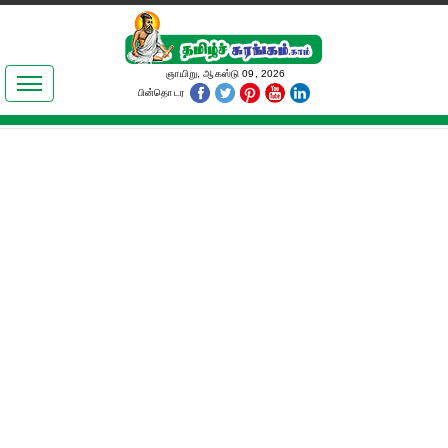
இலக்கியங்கள்
ஞாயிறு, ஆகஸ்டு 09, 2026
பின்தொடர
தமிழ் உலகம்
அறிவியல்
பொதுஅறிவு
ஆன்மிகம்
ஜோதிடம்
மருத்துவம்
பெண்கள் பகுதி
நகைச்சுவை
கலையுலகம்