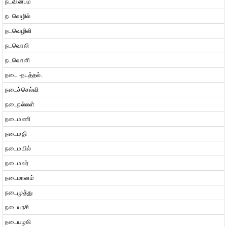
நடவின்பம்
நடவெழில்
நடவெழிலி
நடவொலி
நடவொளி
நடை -நடத்தல்.
நடைச்செல்வி
நடைநல்லள்
நடைமணி
நடைமதி
நடைமயில்
நடைமலர்
நடைமானம்
நடைமுத்து
நடையரசி
நடையழகி