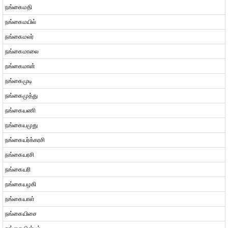
நங்கைமதி
நங்கைமயில்
நங்கைமலர்
நங்கைமாலை
நங்கைமான்
நங்கைமுடி
நங்கைமுத்து
நங்கையணி
நங்கையமுது
நங்கையர்க்கரசி
நங்கையரசி
நங்கையரி
நங்கையழகி
நங்கையாள்
நங்கையிசை