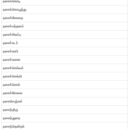
நசைக்கொடி
நசைக்கொழுந்து
நசைக்கோதை
நசைச்சந்தனம்
நசைச்சிலம்பு
நசைச்சுடர்
நசைச்சுரபி
நசைச்சுனை
நசைச்செல்வம்
நசைச்செல்வி
நசைச்சொல்
நசைச்சோலை
நசைசெஞ்சள்
நசைத்திரு
நசைத்துறை
நசைத்தென்றல்