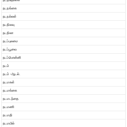
நடத்தோகை
நடநங்கை
நடநல்லள்
நடநிலவு
நடநிலா
நடப்புலமை
நடப்பூவை
நடப்பொன்னி
நடம்
நடம் -ஆடல்.
நடமகள்
நடமங்கை
நடமடந்தை
நடமணி
நடமதி
நடமயில்