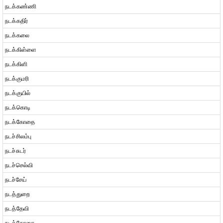
நடக்கண்ணி
நடக்கதிர்
நடக்கலை
நடக்கிள்ளை
நடக்கிளி
நடக்குமரி
நடக்குயில்
நடக்கொடி
நடக்கோதை
நடச்சிலம்பு
நடச்சுடர்
நடச்செல்வி
நடச்சேய்
நடத்துறை
நடத்தேவி