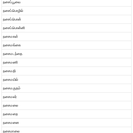
நசைப்பூவை
நசைப்பொழில்
நசைப்பொன்
நசைப்பொன்னி
நசைமகள்
நசைமங்கை
நசைமடந்தை
நசைமணி
நசைமதி
நசைமயில்
நசைமருதம்
நசைமலர்
நசைமலை
நசைமறை
நசைமனை
நசைமாலை