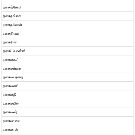
நகைத்தேவி
நகைநங்கை
நகைநல்லாள்
நகைநிலவு
நகைநிலா
நகைப்பொன்னி
நகைமகள்
நகைமங்கை
நகைமடந்தை
நகைமணி
நகைமதி
நகைமயில்
நகைமலர்
நகைமாலை
நகைமான்