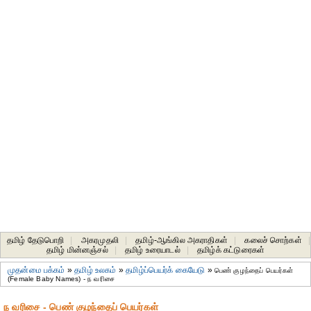
தமிழ் தேடுபொறி
|
அகரமுதலி
|
தமிழ்-ஆங்கில அகராதிகள்
|
கலைச் சொற்கள்
|
தமிழ் மின்னஞ்சல்
|
தமிழ் உரையாடல்
|
தமிழ்க் கட்டுரைகள்
முதன்மை பக்கம்
»
தமிழ் உலகம்
»
தமிழ்ப்பெயர்க் கையேடு
»
பெண் குழந்தைப் பெயர்கள்
(Female Baby Names) - ந வரிசை
ந வரிசை - பெண் குழந்தைப் பெயர்கள்