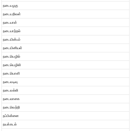
நடையழகு
நடையறிவள்
நடையாள்
நடையாற்றல்
நடையின்பம்
நடையினியள்
நடையெழில்
நடையெழிலி
நடையொளி
நடைவடிவு
நடைவல்லி
நடைவாகை
நடைவெற்றி
நப்பின்னை
நயக்கடல்