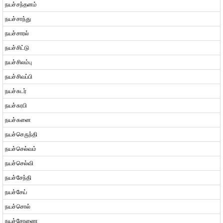
நயச்சந்தனம்
நயச்சாந்து
நயச்சாரல்
நயச்சிட்டு
நயச்சிலம்பு
நயச்சிவப்பி
நயச்சுடர்
நயச்சுரபி
நயச்சுனை
நயச்செருந்தி
நயச்செல்வம்
நயச்செல்வி
நயச்சேந்தி
நயச்சேய்
நயச்சொல்
நயச்சோணை