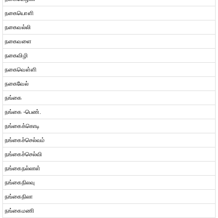
நகையொளி
நகைவல்லி
நகைவளை
நகைவிழி
நகைவெள்ளி
நகைவேல்
நங்கை
நங்கை -பெண்.
நங்கைக்கொடி
நங்கைச்செல்வம்
நங்கைச்செல்வி
நங்கைநல்லாள்
நங்கைநிலவு
நங்கைநிலா
நங்கைமணி