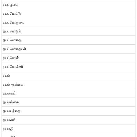
நயப்பூவை
நயப்பொட்டு
நயப்பொருநை
நயப்பொழில்
நயப்பொறை
நயப்பொறையள்
நயப்பொன்
நயப்பொன்னி
நயம்
நயம் -நன்மை.
நயமகள்
நயமங்கை
நயமடந்தை
நயமணி
நயமதி