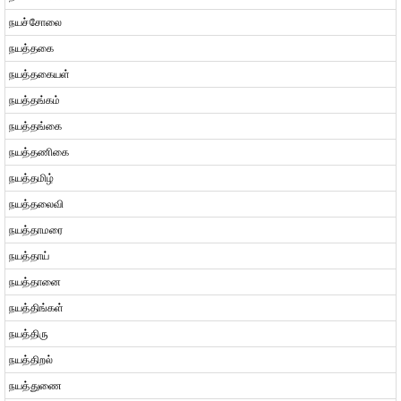
நயச்சோலை
நயத்தகை
நயத்தகையள்
நயத்தங்கம்
நயத்தங்கை
நயத்தணிகை
நயத்தமிழ்
நயத்தலைவி
நயத்தாமரை
நயத்தாய்
நயத்தானை
நயத்திங்கள்
நயத்திரு
நயத்திறல்
நயத்துணை