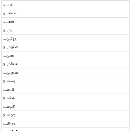
நடமலர்
நடமாலை
நடமான்
நடமுடி
நடமுத்து
நடமுதல்வி
நடமுரசு
நடமுல்லை
நடமுறுவல்
நடவடிவு
நடவரசி
நடவல்லி
நடவழகி
நடவழகு
நடவிசை