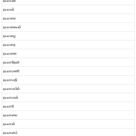
நயமயில்
நயமலர்
நயமலை
நயமலையள்
நயமழை
நயமறை
நயமனை
நயமாதேவி
நயமாமணி
நயமாமதி
நயமாமயில்
நயமாமலர்
நயமாரி
நயமாலை
நயமான்
நயமானம்