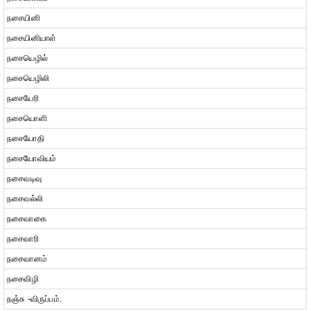
நசையினி
நசையினியாள்
நசையெழில்
நசையெழிலி
நசையேரி
நசையொளி
நசையோதி
நசையோவியம்
நசைவடிவு
நசைவல்லி
நசைவாகை
நசைவாரி
நசைவானம்
நசைவிழி
நஞ்சு -விருப்பம்.