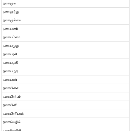
நகைமுடி
நகைமுத்து
நகைமுல்லை
நகையணி
நகையம்மை
நகையமுது
நகையரசி
நகையழகி
நகையழகு
நகையாள்
நகையிசை
நகையின்பம்
நகையினி
நகையினியாள்
நகையெழில்
நகையெழிலி