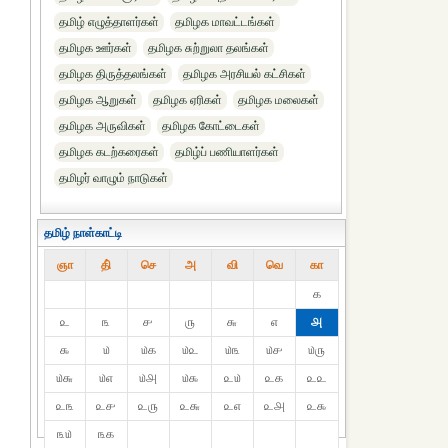
தமிழ் எழுத்தாளர்கள்
தமிழக மாவட்டங்கள்
தமிழக ஊர்கள்
தமிழக சுற்றுலா தலங்கள்
தமிழக திருத்தலங்கள்
தமிழக அரசியல் கட்சிகள்
தமிழக ஆறுகள்
தமிழக ஏரிகள்
தமிழக மலைகள்
தமிழக அருவிகள்
தமிழக கோட்டைகள்
தமிழக கடற்கரைகள்
தமிழ்ப் பணியாளர்கள்
தமிழர் வாழும் நாடுகள்
தமிழ் நாள்காட்டி
ஞா
தி்
செ
அ
வி
வெ
கா
௧
௨
௩
௪
௫
௬
௭
௮
௯
௰
௰௧
௰௨
௰௩
௰௪
௰௫
௰௬
௰௭
௰௮
௰௯
௨௰
௨௧
௨௨
௨௩
௨௪
௨௫
௨௬
௨௭
௨௮
௨௯
௩௰
௩௧