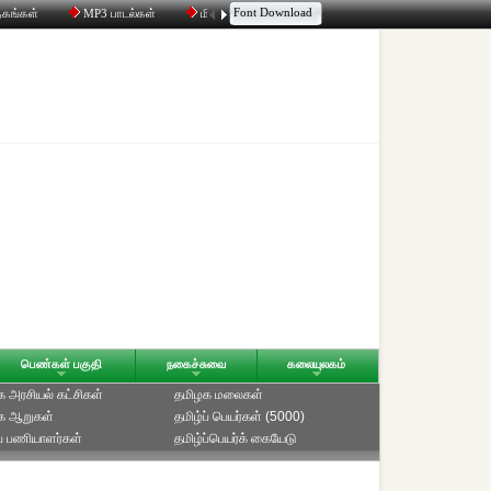
Font Download
தகங்கள்
MP3 பாடல்கள்
மின்னஞ்சல்
திரட்டி
உரையாடல்
பெண்கள் பகுதி
நகைச்சுவை
கலையுலகம்
 அரசியல் கட்சிகள்
தமிழக மலைகள்
க ஆறுகள்
தமிழ்ப் பெயர்கள் (5000)
ப் பணியாளர்கள்
தமிழ்ப்பெயர்க் கையேடு