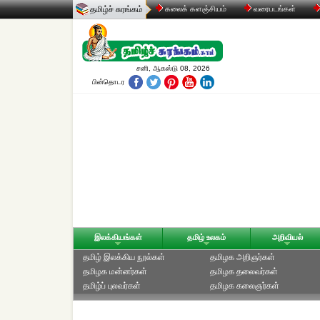
தமிழ்ச் சுரங்கம்
கலைக் களஞ்சியம்
வரைபடங்கள்
சனி, ஆகஸ்டு 08, 2026
பின்தொடர
இலக்கியங்கள்
தமிழ் உலகம்
அறிவியல்
தமிழ் இலக்கிய நூல்கள்
தமிழக அறிஞர்கள்
தமிழக மன்னர்கள்
தமிழக தலைவர்கள்
தமிழ்ப் புலவர்கள்
தமிழக கலைஞர்கள்