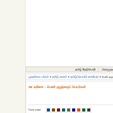
தமிழ் தேடுபொறி
|
அகரமுத
முதன்மை பக்கம்
»
தமிழ் உலகம்
»
தமிழ்ப்பெயர்க் கையேடு
»
பெண் குழ
ஊ வரிசை - பெண் குழந்தைப் பெயர்கள்
Font color: