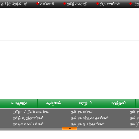
தமிழ்த் தேடுபொறி
வானொலி
தமிழ் அகராதி்
திருமணங்கள்
புத்
பொதுஅறிவு
ஆன்மிகம்
ஜோதிடம்
மருத்துவம்
தமிழக அறிவியலாளர்கள்‎
தமிழக ஊர்கள்
தமிழக
தமிழ் எழுத்தாளர்கள்
தமிழக சுற்றுலா தலங்கள்
தமிழ
தமிழக மாவட்டங்கள்
தமிழக திருத்தலங்கள்
தமிழ்