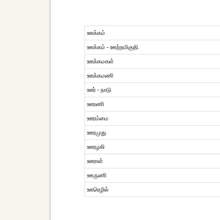
ஊக்கம்
ஊக்கம் - ஊற்றமிகுதி.
ஊக்கமகள்
ஊக்கமணி
ஊர் - நாடு
ஊரணி
ஊரம்மை
ஊரமுது
ஊரழகி
ஊராள்
ஊருணி
ஊரெழில்