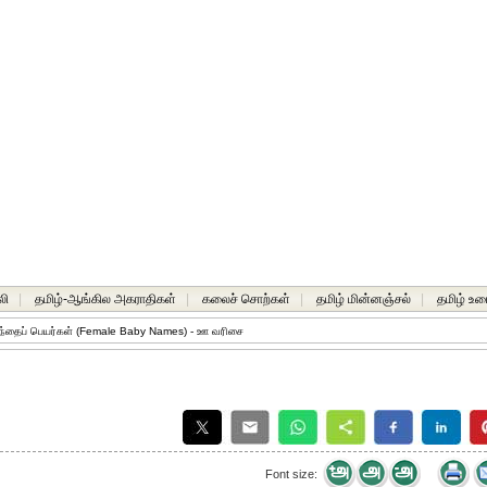
லி
|
தமிழ்-ஆங்கில அகராதிகள்
|
கலைச் சொற்கள்
|
தமிழ் மின்னஞ்சல்
|
தமிழ் உர
ந்தைப் பெயர்கள் (Female Baby Names) - ஊ வரிசை
Font size: