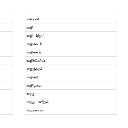
ஊரொளி
ஊழி
ஊழி - இறுதி.
ஊழிக்கடல்
ஊழிச்சுடர்
ஊழிச்செல்வி
ஊழித்திறல்
ஊழித்தீ
ஊழிமுத்து
ஊற்று
ஊற்று - சுரத்தல்
ஊற்றுக்கண்