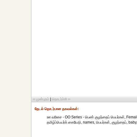
‹‹ முன்புறம்
|
தொடர்ச்சி ››
தேட‌ல் தொட‌ர்பான தகவ‌ல்க‌ள்:
ஊ வரிசை - OO Series - பெண் குழந்தைப் பெயர்கள், Fema
தமிழ்ப்பெயர்க் கையேடு, names, பெயர்கள், குழந்தைப், baby,