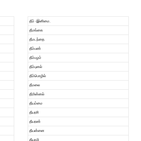
தீம் -இனிமை.
தீமங்கை
தீமடந்தை
தீம்பண்
தீம்பழம்
தீம்புனல்
தீம்பொழில்
தீமலை
தீமின்னல்
தீயம்மை
தீயரசி
தீயரண்
தீயன்னை
தீயாழி