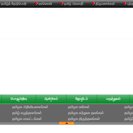
தமிழ்த் தேடுபொறி
வானொலி
தமிழ் அகராதி்
திருமணங்கள்
புத்
பொதுஅறிவு
ஆன்மிகம்
ஜோதிடம்
மருத்துவம்
தமிழக அறிவியலாளர்கள்‎
தமிழக ஊர்கள்
தமிழக
தமிழ் எழுத்தாளர்கள்
தமிழக சுற்றுலா தலங்கள்
தமிழ
தமிழக மாவட்டங்கள்
தமிழக திருத்தலங்கள்
தமிழ்