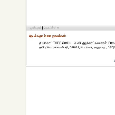
‹‹ முன்புறம்
|
தொடர்ச்சி ››
தேட‌ல் தொட‌ர்பான தகவ‌ல்க‌ள்:
தீ வரிசை - THEE Series - பெண் குழந்தைப் பெயர்கள், F
தமிழ்ப்பெயர்க் கையேடு, names, பெயர்கள், குழந்தைப், baby, 