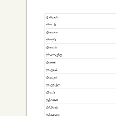
தீ -நெருப்பு.
தீக்கடல்
தீக்கணை
தீக்கதிர்
தீக்கனல்
தீக்கொழுந்து
தீங்கனி
தீங்குயில்
தீங்குழலி
தீங்குறிஞ்சி
தீச்சுடர்
தீஞ்சுனை
தீஞ்சொல்
தீஞ்சோலை