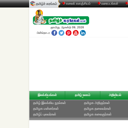
தமிழ்ச் சுரங்கம்
கலைக் களஞ்சியம்
வரைபடங்கள்
ஞாயிறு, ஆகஸ்டு 09, 2026
பின்தொடர
இலக்கியங்கள்
தமிழ் உலகம்
அறிவியல்
தமிழ் இலக்கிய நூல்கள்
தமிழக அறிஞர்கள்
தமிழக மன்னர்கள்
தமிழக தலைவர்கள்
தமிழ்ப் புலவர்கள்
தமிழக கலைஞர்கள்