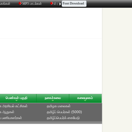
Font Download
தகங்கள்
MP3 பாடல்கள்
மின்னஞ்சல்
திரட்டி
உரையாடல்
பெண்கள் பகுதி
நகைச்சுவை
கலையுலகம்
 அரசியல் கட்சிகள்
தமிழக மலைகள்
க ஆறுகள்
தமிழ்ப் பெயர்கள் (5000)
ப் பணியாளர்கள்
தமிழ்ப்பெயர்க் கையேடு