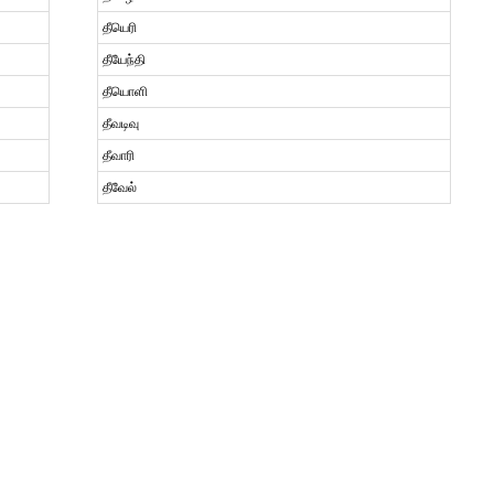
தீயெரி
தீயேந்தி
தீயொளி
தீவடிவு
தீவாரி
தீவேல்