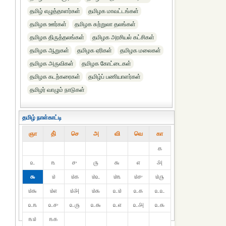
தமிழ் எழுத்தாளர்கள்
தமிழக மாவட்டங்கள்
தமிழக ஊர்கள்
தமிழக சுற்றுலா தலங்கள்
தமிழக திருத்தலங்கள்
தமிழக அரசியல் கட்சிகள்
தமிழக ஆறுகள்
தமிழக ஏரிகள்
தமிழக மலைகள்
தமிழக அருவிகள்
தமிழக கோட்டைகள்
தமிழக கடற்கரைகள்
தமிழ்ப் பணியாளர்கள்
தமிழர் வாழும் நாடுகள்
தமிழ் நாள்காட்டி
ஞா
தி்
செ
அ
வி
வெ
கா
௧
௨
௩
௪
௫
௬
௭
௮
௯
௰
௰௧
௰௨
௰௩
௰௪
௰௫
௰௬
௰௭
௰௮
௰௯
௨௰
௨௧
௨௨
௨௩
௨௪
௨௫
௨௬
௨௭
௨௮
௨௯
௩௰
௩௧