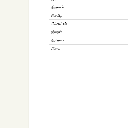
தீத்தணல்
தீந்தமிழ்
தீந்தென்றல்
தீந்தேன்
தீந்தொடை
தீநிலவு