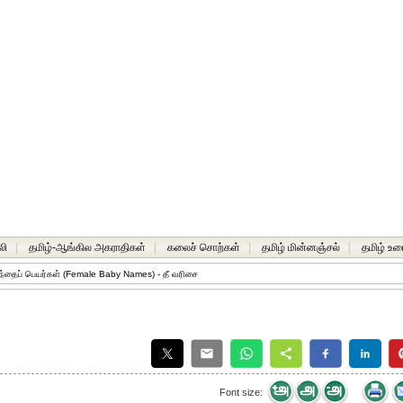
லி
|
தமிழ்-ஆங்கில அகராதிகள்
|
கலைச் சொற்கள்
|
தமிழ் மின்னஞ்சல்
|
தமிழ் உர
்தைப் பெயர்கள் (Female Baby Names) - தீ வரிசை
Font size: