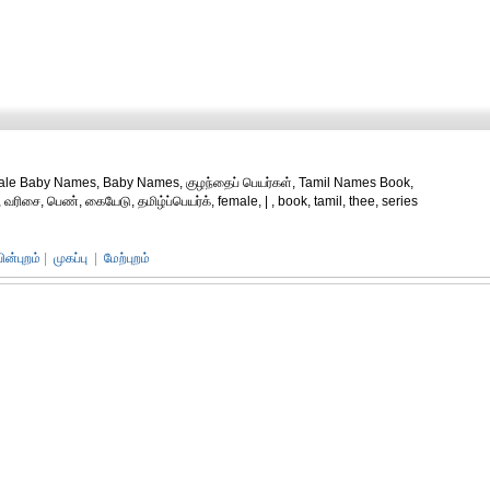
emale Baby Names, Baby Names, குழந்தைப் பெயர்கள், Tamil Names Book,
வரிசை, பெண், கையேடு, தமிழ்ப்பெயர்க், female, | , book, tamil, thee, series
பின்புறம்
|
முகப்பு
|
மேற்புறம்