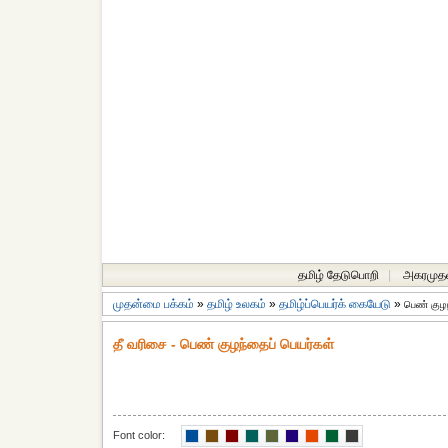
தமிழ் தேடுபொறி
|
அகரமுத
முதன்மை பக்கம்
»
தமிழ் உலகம்
»
தமிழ்ப்பெயர்க் கையேடு
»
பெண் குழந
தீ வரிசை - பெண் குழந்தைப் பெயர்கள்
Font color: