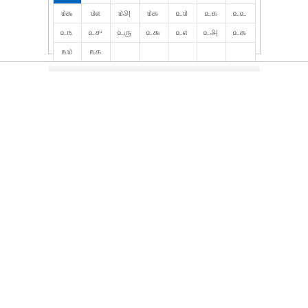
௰௬
௰௭
௰௮
௰௯
௨௰
௨௧
௨௨
௨௩
௨௪
௨௫
௨௬
௨௭
௨௮
௨௯
௩௰
௩௧