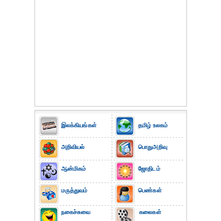
இலக்கியங்கள்
தமிழ் உலகம்
அறிவியல்
பொதுஅறிவு
ஆன்மிகம்
ஜோதிடம்
மருத்துவம்
பெண்கள்
நகைச்சுவை
கலைகள்