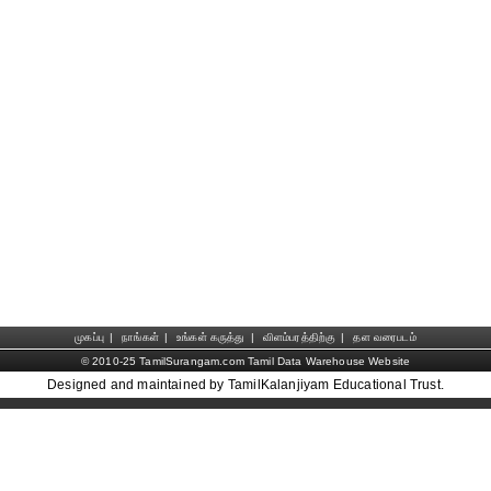
முகப்பு
|
நாங்கள்
|
உங்கள் கருத்து
|
விளம்பரத்திற்கு
|
தள வரைபடம்
© 2010-25 TamilSurangam.com Tamil Data Warehouse Website
Designed and maintained by TamilKalanjiyam Educational Trust.