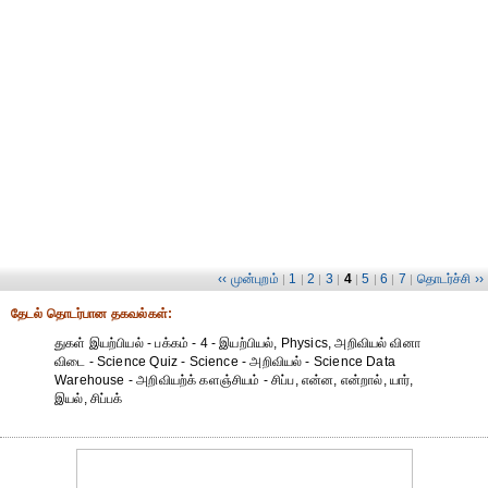
‹‹ முன்புறம்
1
2
3
4
5
6
7
தொடர்ச்சி ››
|
|
|
|
|
|
|
|
தேட‌ல் தொட‌ர்பான தகவ‌ல்க‌ள்:
துகள் இயற்பியல் - பக்கம் - 4 - இயற்பியல், Physics, அறிவியல் வினா
விடை - Science Quiz - Science - அறிவியல் - Science Data
Warehouse - அறிவியற்க் களஞ்சியம் - சிப்ப, என்ன, என்றால், யார்,
இயல், சிப்பக்