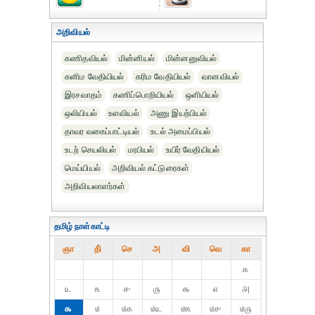
அறிவியல்
கணிதவியல்
மின்னியல்
மின்னனுவியல்
கனிம வேதியியல்
கரிம வேதியியல்‎
வானவியல்
இரசவாதம்
கணிப்பொறியியல்
ஒளியியல்
ஒலியியல்
உளவியல்‎
அணு இயற்பியல்‎
தாவர வகைப்பாட்டியல்
உடல் அமைப்பியல்
உடற் செயலியல்
மரபியல்
உயிர் வேதியியல்
மெய்யியல்
அறிவியல் கட்டுரைகள்‎
அறிவியலாளர்கள்
தமிழ் நாள்காட்டி
ஞா
தி்
செ
அ
வி
வெ
கா
௧
௨
௩
௪
௫
௬
௭
௮
௯
௰
௰௧
௰௨
௰௩
௰௪
௰௫