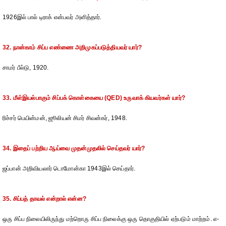
1926இல் பால் டிராக் என்பவர் அளித்தார்.
32. நான்காம் சிப்ப எண்ணை அறிமுகப்படுத்தியவர் யார்?
சாமர் பீல்டு, 1920.
33. மீள்இயல்பாகும் சிப்பக் கொள்கையை (QED) உருவாக் கியவர்கள் யார்?
ரிச்சர் பெயின்மன், ஜூலியன் சிமர் சிவன்கர், 1948.
34. இதைப் பற்றிய ஆய்வை முதன்முதலில் செய்தவர் யார்?
ஜப்பான் அறிவியலார் டொமோன்கா 1943இல் செய்தார்.
35. சிப்பத் தாவல் என்றால் என்ன?
ஒரு சிப்ப நிலையிலிருந்து மற்றொரு சிப்ப நிலைக்கு ஒரு தொகுதியில் ஏற்படும் மாற்றம். எ-