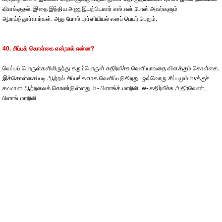
விளக்குதல். இதை இந்திய அணுஇயற்பியலார் எஸ்.என்.போஸ் அவர்களும்
ஆராய்ந்துள்ளார்கள். அது போஸ் புள்ளியியல் எனப் பெயர் பெறும்.
40. சிப்பக் கொள்கை என்றால் என்ன?
வெப்பப் பொருள்களிலிருந்து கரும்பொருள் கதிர்வீச்சு வெளியாவதை விளக்கும் கொள்கை.
இக்கொள்கைப்படி ஆற்றல் சிப்பங்களாக வெளிப்படுகிறது. ஒவ்வொரு சிப்பமும் hvக்குச்
சமமான ஆற்றலைக் கொண்டுள்ளது. h- பிளாங்க் மாறிலி. w- கதிர்வீச்சு அதிர்வெண்;
பிளாங் மாறிலி.