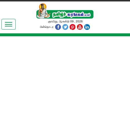
இலக்கியங்கள்
ஞாயிறு, ஆகஸ்டு 09, 2026
பின்தொடர
தமிழ் உலகம்
அறிவியல்
பொதுஅறிவு
ஆன்மிகம்
ஜோதிடம்
மருத்துவம்
பெண்கள் பகுதி
நகைச்சுவை
கலையுலகம்