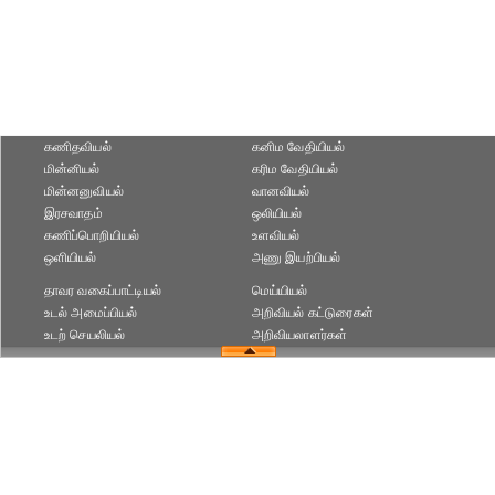
கணிதவியல்
கனிம வேதியியல்
மின்னியல்
கரிம வேதியியல்‎
மின்னனுவியல்
வானவியல்
இரசவாதம்
ஒலியியல்
கணிப்பொறியியல்
உளவியல்‎
ஒளியியல்
அணு இயற்பியல்‎
தாவர வகைப்பாட்டியல்
மெய்யியல்
உடல் அமைப்பியல்
அறிவியல் கட்டுரைகள்‎
உடற் செயலியல்
அறிவியலாளர்கள்