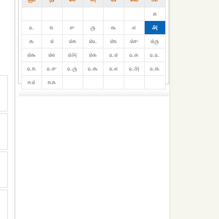
௧
௨
௩
௪
௫
௬
௭
௮
௯
௰
௰௧
௰௨
௰௩
௰௪
௰௫
௰௬
௰௭
௰௮
௰௯
௨௰
௨௧
௨௨
௨௩
௨௪
௨௫
௨௬
௨௭
௨௮
௨௯
௩௰
௩௧