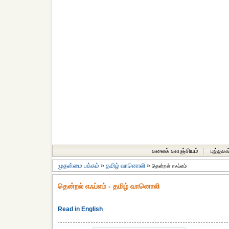
கலைக் களஞ்சியம்
|
புத்தகங
முதன்மை பக்கம்
»
தமிழ் வானொலி
»
தென்றல் எஃப்எம்
தென்றல் எஃப்எம் - தமிழ் வானொலி
Read in English