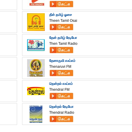
தீன் தமிழ் ஓசை
Theen Tamil Osai
தேன் தமிழ் ரேடியோ
Then Tamil Radio
தேனாருவி எஃப்எம்
Thenaruvi FM
தென்றல் எஃப்எம்
Thendral FM
தென்றல் ரேடியோ
Thendral Radio