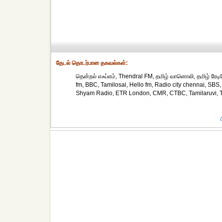
தேட‌ல் தொட‌ர்பான தகவ‌ல்க‌ள்:
தென்றல் எஃப்எம், Thendral FM, தமிழ் வானொலி, தமிழ் ரேட
fm, BBC, Tamilosai, Hello fm, Radio city chennai, SBS
Shyam Radio, ETR London, CMR, CTBC, Tamilaruvi, Th