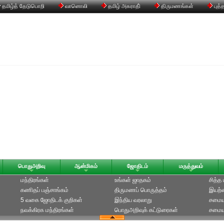
தமிழ்த் தேடுபொறி
வானொலி
தமிழ் அகராதி்
திருமணங்கள்
புத்
பொதுஅறிவு
ஆன்மிகம்
ஜோதிடம்
மருத்துவம்
மந்திரங்கள்
உங்கள் ஜாதகம்
சித்த
கணிதப் பஞ்சாங்கம்
திருமணப் பொருத்தம்
இயற்க
5 வகை ஜோதிடக் குறிகள்
இந்திய வரலாறு
சமைய
நவக்கிரக மந்திரங்கள்
பொதுஅறிவுக் கட்டுரைகள்
சமையல