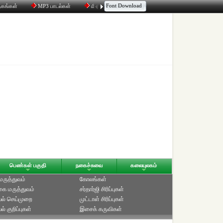
Font Download
தகங்கள்
MP3 பாடல்கள்
மின்னஞ்சல்
திரட்டி
உரையாடல்
பெண்கள் பகுதி
நகைச்சுவை
கலையுலகம்
 மருத்துவம்
கோலங்கள்
ை மருத்துவம்
சர்தார்ஜி சிரிப்புகள்
ல் செய்முறை
முட்டாள் சிரிப்புகள்
் குறிப்புகள்
இசைக் கருவிகள்