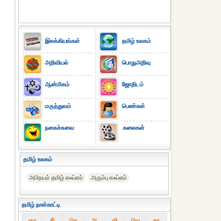
இலக்கியங்கள்
தமிழ் உலகம்
அறிவியல்
பொதுஅறிவு
ஆன்மிகம்
ஜோதிடம்
மருத்துவம்
பெண்கள்
நகைச்சுவை
கலைகள்
தமிழ் உலகம்
அபிநயம் தமிழ் எஃப்எம்
அரும்பு எஃப்எம்
தமிழ் நாள்காட்டி
ஞா
தி்
செ
அ
வி
வெ
கா