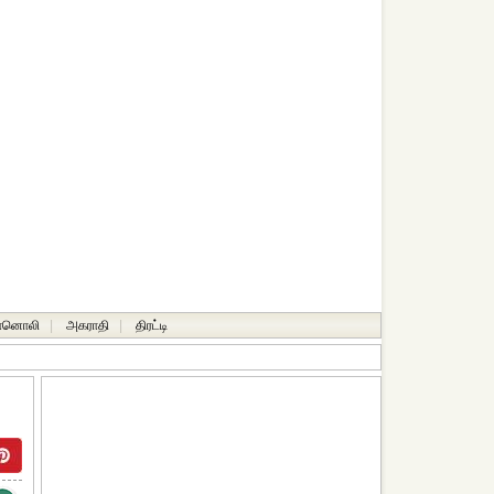
ானொலி
|
அகராதி
|
திரட்டி