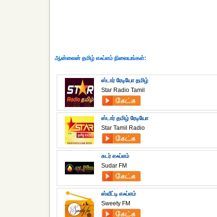
ஆன்லைன் தமிழ் எஃப்எம் நிலையங்கள்:
ஸ்டார் ரேடியோ தமிழ்
Star Radio Tamil
ஸ்டார் தமிழ் ரேடியோ
Star Tamil Radio
சுடர் எஃப்எம்
Sudar FM
ஸ்வீட்டி எஃப்எம்
Sweety FM