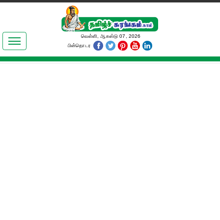
இலக்கியங்கள்
வெள்ளி, ஆகஸ்டு 07, 2026
பின்தொடர
தமிழ் உலகம்
அறிவியல்
பொதுஅறிவு
ஆன்மிகம்
ஜோதிடம்
மருத்துவம்
பெண்கள் பகுதி
நகைச்சுவை
கலையுலகம்