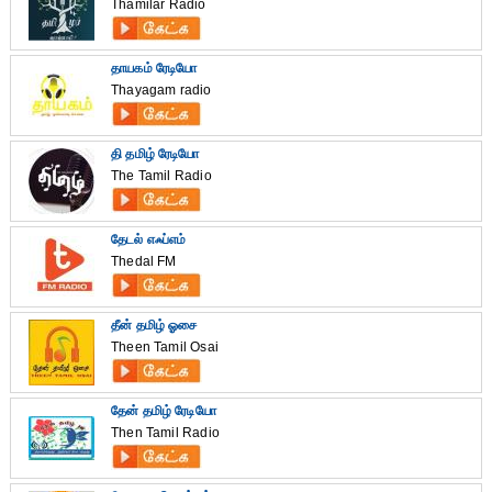
Thamilar Radio
தாயகம் ரேடியோ
Thayagam radio
தி தமிழ் ரேடியோ
The Tamil Radio
தேடல் எஃப்எம்
Thedal FM
தீன் தமிழ் ஓசை
Theen Tamil Osai
தேன் தமிழ் ரேடியோ
Then Tamil Radio