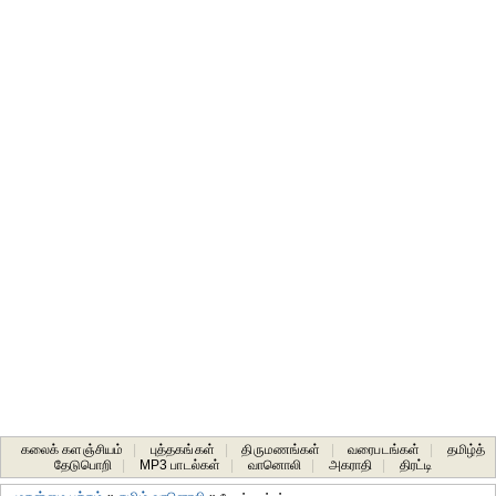
கலைக் களஞ்சியம்
|
புத்தகங்கள்
|
திருமணங்கள்
|
வரைபடங்கள்
|
தமிழ்த்
தேடுபொறி
|
MP3 பாடல்கள்
|
வானொலி
|
அகராதி
|
திரட்டி