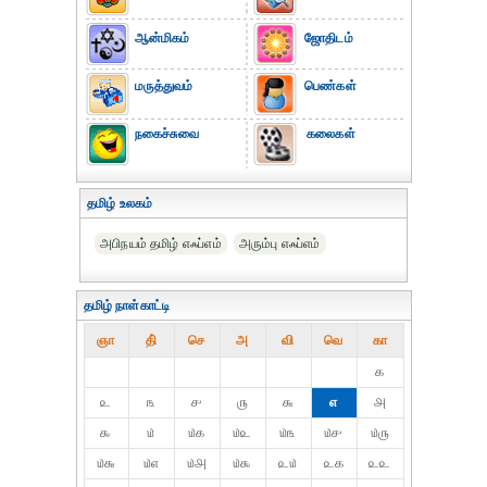
ஆன்மிகம்
ஜோதிடம்
மருத்துவம்
பெண்கள்
நகைச்சுவை
கலைகள்
தமிழ் உலகம்
அபிநயம் தமிழ் எஃப்எம்
அரும்பு எஃப்எம்
தமிழ் நாள்காட்டி
ஞா
தி்
செ
அ
வி
வெ
கா
௧
௨
௩
௪
௫
௬
௭
௮
௯
௰
௰௧
௰௨
௰௩
௰௪
௰௫
௰௬
௰௭
௰௮
௰௯
௨௰
௨௧
௨௨