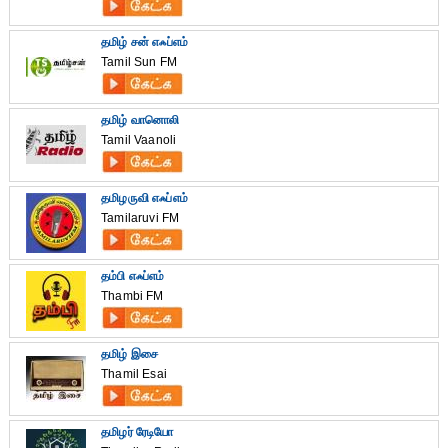
தமிழ் சன் எஃப்எம்
Tamil Sun FM
தமிழ் வானொலி
Tamil Vaanoli
தமிழருவி எஃப்எம்
Tamilaruvi FM
தம்பி எஃப்எம்
Thambi FM
தமிழ் இசை
Thamil Esai
தமிழர் ரேடியோ