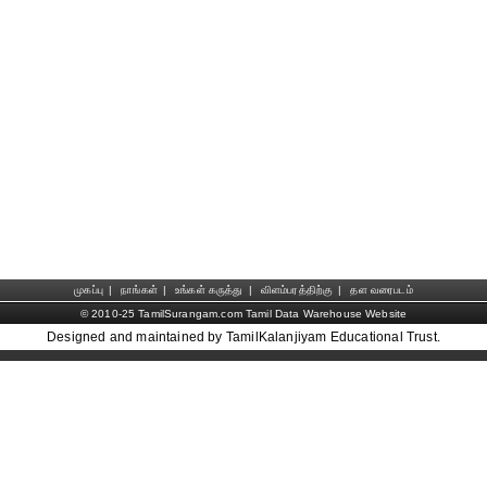
முகப்பு
|
நாங்கள்
|
உங்கள் கருத்து
|
விளம்பரத்திற்கு
|
தள வரைபடம்
© 2010-25 TamilSurangam.com Tamil Data Warehouse Website
Designed and maintained by TamilKalanjiyam Educational Trust.