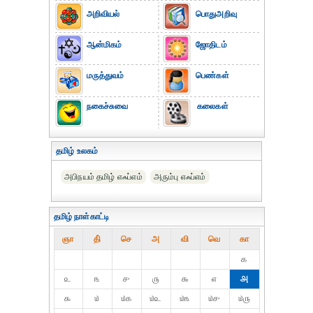
அறிவியல்
பொதுஅறிவு
ஆன்மிகம்
ஜோதிடம்
மருத்துவம்
பெண்கள்
நகைச்சுவை
கலைகள்
தமிழ் உலகம்
அபிநயம் தமிழ் எஃப்எம்
அரும்பு எஃப்எம்
தமிழ் நாள்காட்டி
ஞா
தி்
செ
அ
வி
வெ
கா
௧
௨
௩
௪
௫
௬
௭
௮
௯
௰
௰௧
௰௨
௰௩
௰௪
௰௫