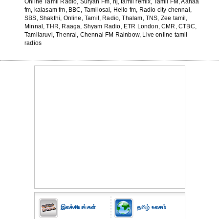
Online Tamil Radio, Suryan Fm, nj, tamil remix, Tamil FM, Aahaa
fm, kalasam fm, BBC, Tamilosai, Hello fm, Radio city chennai,
SBS, Shakthi, Online, Tamil, Radio, Thalam, TNS, Zee tamil,
Minnal, THR, Raaga, Shyam Radio, ETR London, CMR, CTBC,
Tamilaruvi, Thenral, Chennai FM Rainbow, Live online tamil
radios
இலக்கியங்கள்
தமிழ் உலகம்