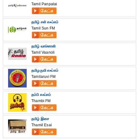
Tamil Panpalai
தமிழ் சன் எஃப்எம்
Tamil Sun FM
தமிழ் வானொலி
Tamil Vaanoli
தமிழருவி எஃப்எம்
Tamilaruvi FM
தம்பி எஃப்எம்
Thambi FM
தமிழ் இசை
Thamil Esai