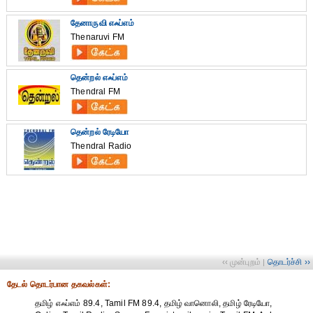
தேனாருவி எஃப்எம்
Thenaruvi FM
தென்றல் எஃப்எம்
Thendral FM
தென்றல் ரேடியோ
Thendral Radio
‹‹ முன்புறம்
தொடர்ச்சி ››
|
தேட‌ல் தொட‌ர்பான தகவ‌ல்க‌ள்:
தமிழ் எஃப்எம் 89.4, Tamil FM 89.4, தமிழ் வானொலி, தமிழ் ரேடியோ,