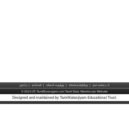
முகப்பு
|
நாங்கள்
|
உங்கள் கருத்து
|
விளம்பரத்திற்கு
|
தள வரைபடம்
© 2010-25 TamilSurangam.com Tamil Data Warehouse Website
Designed and maintained by TamilKalanjiyam Educational Trust.