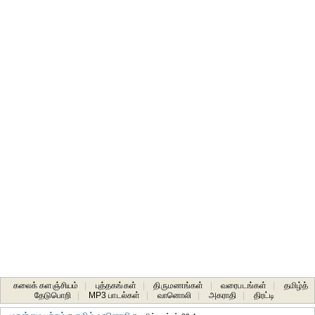
கலைக் களஞ்சியம்
|
புத்தகங்கள்
|
திருமணங்கள்
|
வரைபடங்கள்
|
தமிழ்த்
தேடுபொறி
|
MP3 பாடல்கள்
|
வானொலி
|
அகராதி
|
திரட்டி