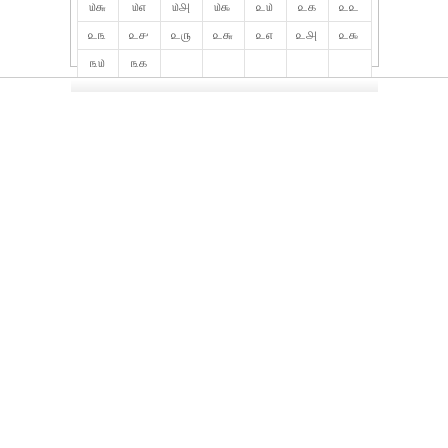
௰௬
௰௭
௰௮
௰௯
௨௰
௨௧
௨௨
௨௩
௨௪
௨௫
௨௬
௨௭
௨௮
௨௯
௩௰
௩௧