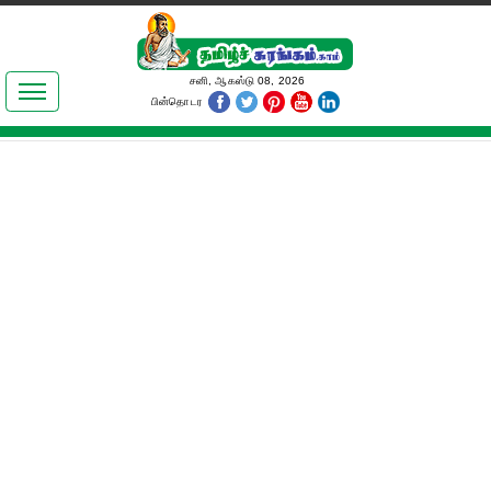
இலக்கியங்கள்
சனி, ஆகஸ்டு 08, 2026
பின்தொடர
தமிழ் உலகம்
அறிவியல்
பொதுஅறிவு
ஆன்மிகம்
ஜோதிடம்
மருத்துவம்
பெண்கள் பகுதி
நகைச்சுவை
கலையுலகம்