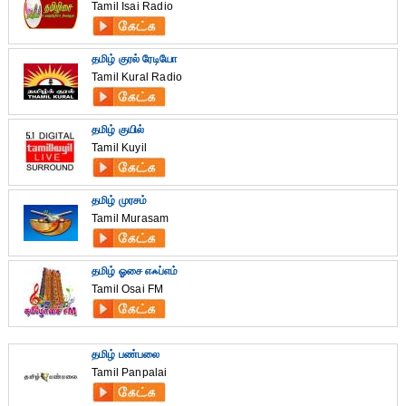
Tamil Isai Radio
தமிழ் குரல் ரேடியோ
Tamil Kural Radio
தமிழ் குயில்
Tamil Kuyil
தமிழ் முரசம்
Tamil Murasam
தமிழ் ஓசை எஃப்எம்
Tamil Osai FM
தமிழ் பண்பலை
Tamil Panpalai