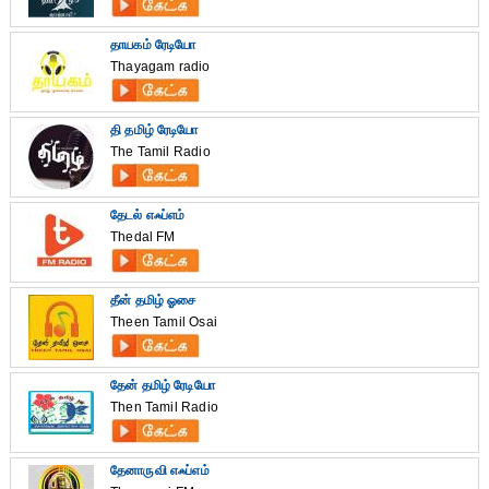
தாயகம் ரேடியோ
Thayagam radio
தி தமிழ் ரேடியோ
The Tamil Radio
தேடல் எஃப்எம்
Thedal FM
தீன் தமிழ் ஓசை
Theen Tamil Osai
தேன் தமிழ் ரேடியோ
Then Tamil Radio
தேனாருவி எஃப்எம்