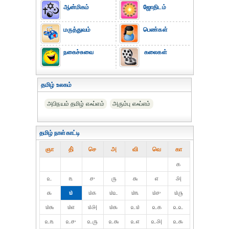
ஆன்மிகம்
ஜோதிடம்
மருத்துவம்
பெண்கள்
நகைச்சுவை
கலைகள்
தமிழ் உலகம்
அபிநயம் தமிழ் எஃப்எம்
அரும்பு எஃப்எம்
தமிழ் நாள்காட்டி
ஞா
தி்
செ
அ
வி
வெ
கா
௧
௨
௩
௪
௫
௬
௭
௮
௯
௰
௰௧
௰௨
௰௩
௰௪
௰௫
௰௬
௰௭
௰௮
௰௯
௨௰
௨௧
௨௨
௨௩
௨௪
௨௫
௨௬
௨௭
௨௮
௨௯