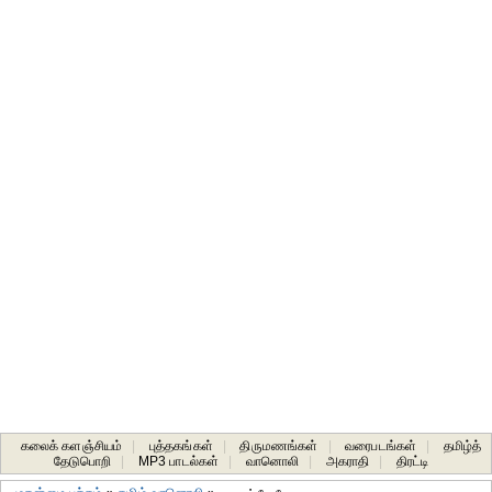
கலைக் களஞ்சியம்
|
புத்தகங்கள்
|
திருமணங்கள்
|
வரைபடங்கள்
|
தமிழ்த்
தேடுபொறி
|
MP3 பாடல்கள்
|
வானொலி
|
அகராதி
|
திரட்டி