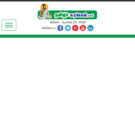
இலக்கியங்கள்
திங்கள், ஆகஸ்டு 10, 2026
பின்தொடர
தமிழ் உலகம்
அறிவியல்
பொதுஅறிவு
ஆன்மிகம்
ஜோதிடம்
மருத்துவம்
பெண்கள் பகுதி
நகைச்சுவை
கலையுலகம்