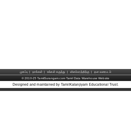
முகப்பு
|
நாங்கள்
|
உங்கள் கருத்து
|
விளம்பரத்திற்கு
|
தள வரைபடம்
© 2010-25 TamilSurangam.com Tamil Data Warehouse Website
Designed and maintained by TamilKalanjiyam Educational Trust.