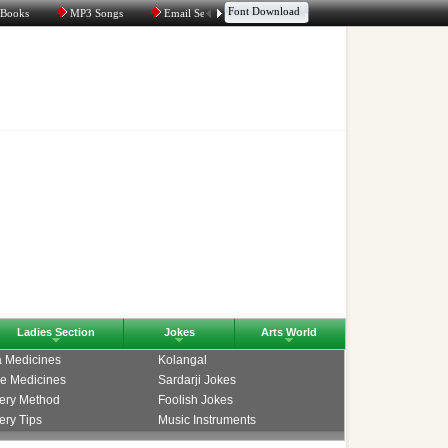
Font Download
 Books
MP3 Songs
Email Service
Aggregator
Tamil Chat
Ladies Section
Jokes
Arts World
 Medicines
Kolangal
e Medicines
Sardarji Jokes
ery Method
Foolish Jokes
ry Tips
Music Instruments