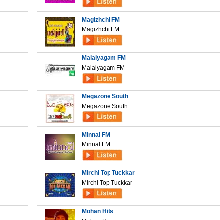
Magizhchi FM
Magizhchi FM
Malaiyagam FM
Malaiyagam FM
Megazone South
Megazone South
Minnal FM
Minnal FM
Mirchi Top Tuckkar
Mirchi Top Tuckkar
Mohan Hits