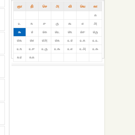
ஞா
தி்
செ
அ
வி
வெ
கா
௧
௨
௩
௪
௫
௬
௭
௮
௯
௰
௰௧
௰௨
௰௩
௰௪
௰௫
௰௬
௰௭
௰௮
௰௯
௨௰
௨௧
௨௨
௨௩
௨௪
௨௫
௨௬
௨௭
௨௮
௨௯
௩௰
௩௧