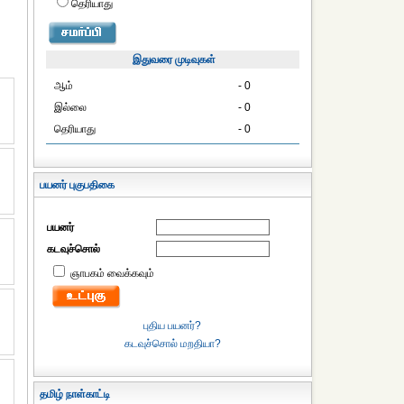
தெரியாது
இதுவரை முடிவுகள்
ஆம்
- 0
இல்லை
- 0
தெரியாது
- 0
பயனர் புகுபதிகை
பயனர்
கடவுச்சொல்
ஞாபகம் வைக்கவும்
புதிய பயனர்?
கடவுச்சொல் மறதியா?
தமிழ் நாள்காட்டி