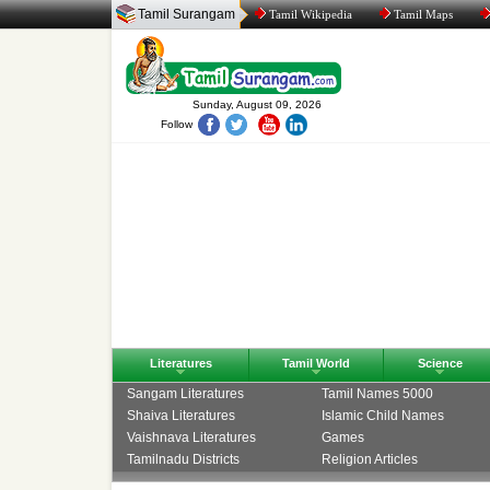
Tamil Surangam
Tamil Wikipedia
Tamil Maps
Sunday, August 09, 2026
Follow
Literatures
Tamil World
Science
Sangam Literatures
Tamil Names 5000
Shaiva Literatures
Islamic Child Names
Vaishnava Literatures
Games
Tamilnadu Districts
Religion Articles