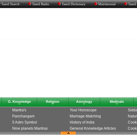
Tamil Search
Tamil Radio
Tamil Dictionary
Matrimonial
Tamil
G. Knowledge
Religion
Astrology
Medicals
Mantra's
Your Horoscope
Sidda
Panchangam
Marriage Matching
Natur
5 Astro Symbol
History of India
Cook
Nine planets Mantras
General Knowledge Articles
Cooke