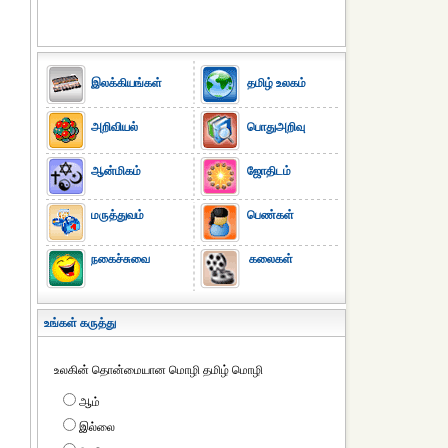
இலக்கியங்கள்
தமிழ் உலகம்
அறிவியல்
பொதுஅறிவு
ஆன்மிகம்
ஜோதிடம்
மருத்துவம்
பெண்கள்
நகைச்சுவை
கலைகள்
உங்கள் கருத்து
உலகின் தொன்மையான மொழி தமிழ் மொழி
ஆம்
இல்லை