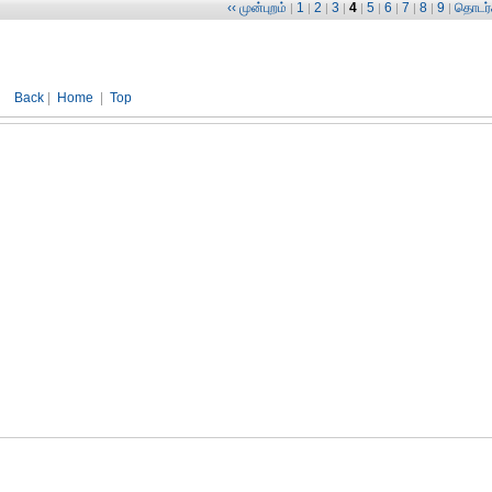
‹‹ முன்புறம்
1
2
3
4
5
6
7
8
9
தொடர்ச
|
|
|
|
|
|
|
|
|
|
Back
|
Home
|
Top