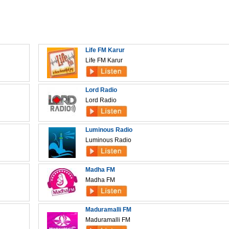
Life FM Karur
Life FM Karur
Lord Radio
Lord Radio
Luminous Radio
Luminous Radio
Madha FM
Madha FM
Maduramalli FM
Maduramalli FM