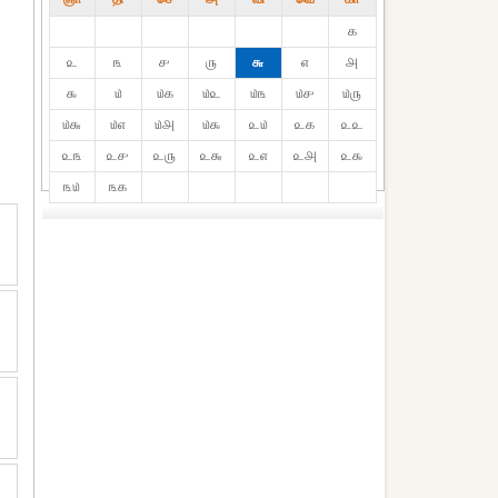
௧
௨
௩
௪
௫
௬
௭
௮
௯
௰
௰௧
௰௨
௰௩
௰௪
௰௫
௰௬
௰௭
௰௮
௰௯
௨௰
௨௧
௨௨
௨௩
௨௪
௨௫
௨௬
௨௭
௨௮
௨௯
௩௰
௩௧