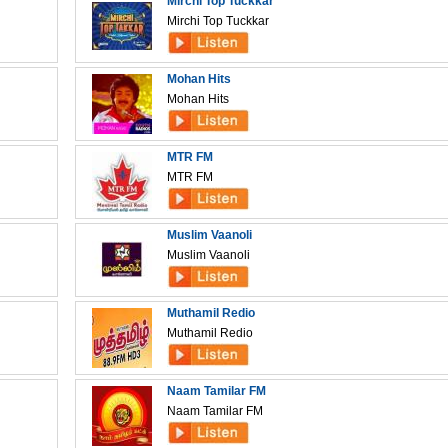
Mirchi Top Tuckkar
Mirchi Top Tuckkar
Mohan Hits
Mohan Hits
MTR FM
MTR FM
Muslim Vaanoli
Muslim Vaanoli
Muthamil Redio
Muthamil Redio
Naam Tamilar FM
Naam Tamilar FM