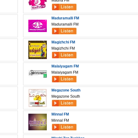
Madha FM
Maduramalli FM
Maduramalli FM
Magizhchi FM
Magizhchi FM
Malaiyagam FM
Malaiyagam FM
Megazone South
Megazone South
Minnal FM
Minnal FM