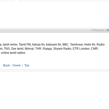
‹‹ Previous
N
|
j, tamil remix, Tamil FM, Aahaa fm, kalasam fm, BBC, Tamilosai, Hello fm, Radio
halam, TNS, Zee tamil, Minnal, THR, Raaga, Shyam Radio, ETR London, CMR,
online tamil radios
Back
|
Home
|
Top