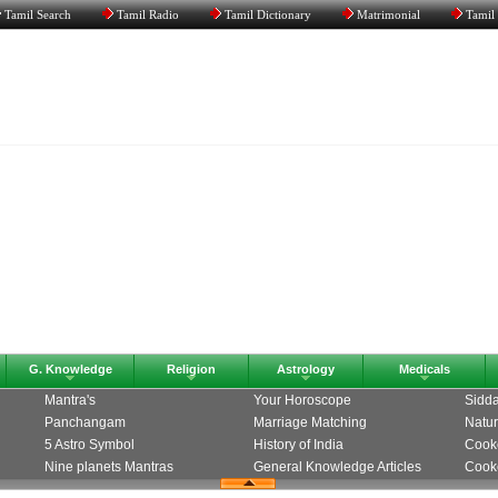
Tamil Search
Tamil Radio
Tamil Dictionary
Matrimonial
Tamil
G. Knowledge
Religion
Astrology
Medicals
Mantra's
Your Horoscope
Sidda
Panchangam
Marriage Matching
Natur
5 Astro Symbol
History of India
Cook
Nine planets Mantras
General Knowledge Articles
Cooke