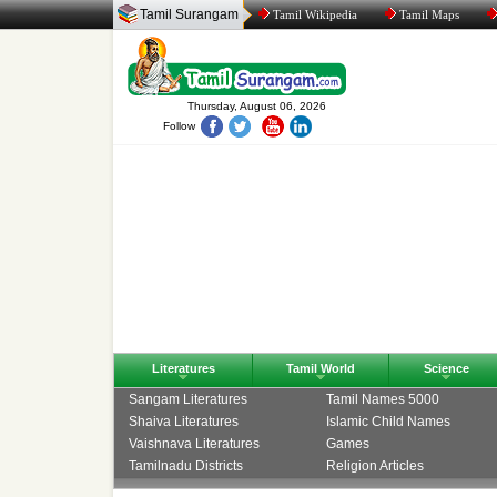
Tamil Surangam
Tamil Wikipedia
Tamil Maps
Thursday, August 06, 2026
Follow
Literatures
Tamil World
Science
Sangam Literatures
Tamil Names 5000
Shaiva Literatures
Islamic Child Names
Vaishnava Literatures
Games
Tamilnadu Districts
Religion Articles