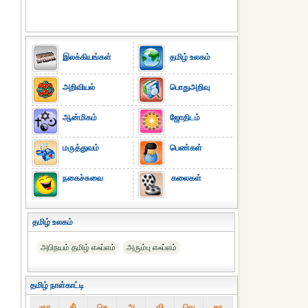
இலக்கியங்கள்
தமிழ் உலகம்
அறிவியல்
பொதுஅறிவு
ஆன்மிகம்
ஜோதிடம்
மருத்துவம்
பெண்கள்
நகைச்சுவை
கலைகள்
தமிழ் உலகம்
அபிநயம் தமிழ் எஃப்எம்
அரும்பு எஃப்எம்
தமிழ் நாள்காட்டி
ஞா
தி்
செ
அ
வி
வெ
கா