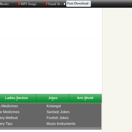
Font Download
 Books
MP3 Songs
Email Service
Aggregator
Tamil Chat
Ladies Section
Jokes
Arts World
 Medicines
Kolangal
e Medicines
Sardarji Jokes
ery Method
Foolish Jokes
ry Tips
Music Instruments