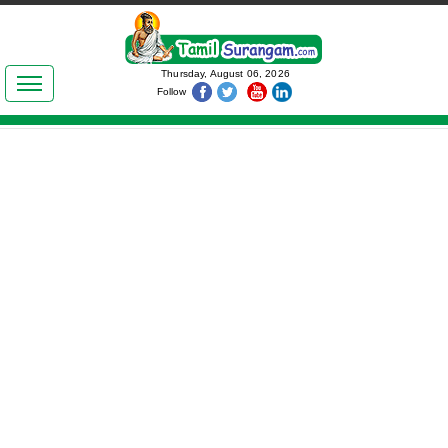
இலக்கியங்கள்
Thursday, August 06, 2026
Follow
தமிழ் உலகம்
அறிவியல்
பொதுஅறிவு
ஆன்மிகம்
ஜோதிடம்
மருத்துவம்
பெண்கள் பகுதி
நகைச்சுவை
கலையுலகம்