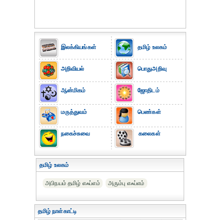
இலக்கியங்கள்
தமிழ் உலகம்
அறிவியல்
பொதுஅறிவு
ஆன்மிகம்
ஜோதிடம்
மருத்துவம்
பெண்கள்
நகைச்சுவை
கலைகள்
தமிழ் உலகம்
அபிநயம் தமிழ் எஃப்எம்
அரும்பு எஃப்எம்
தமிழ் நாள்காட்டி