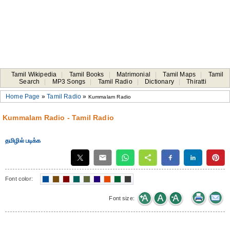
Tamil Wikipedia
|
Tamil Books
|
Matrimonial
|
Tamil Maps
|
Tamil
Search
|
MP3 Songs
|
Tamil Radio
|
Dictionary
|
Thiratti
Home Page
»
Tamil Radio
»
Kummalam Radio
Kummalam Radio - Tamil Radio
தமிழில் படிக்க
Font color:
Font size: