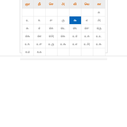
ஞா
தி்
செ
அ
வி
வெ
கா
௧
௨
௩
௪
௫
௬
௭
௮
௯
௰
௰௧
௰௨
௰௩
௰௪
௰௫
௰௬
௰௭
௰௮
௰௯
௨௰
௨௧
௨௨
௨௩
௨௪
௨௫
௨௬
௨௭
௨௮
௨௯
௩௰
௩௧