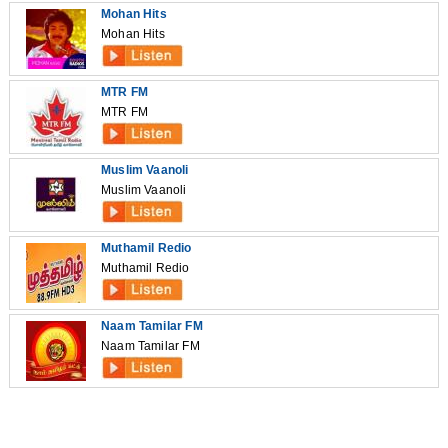
Mohan Hits
Mohan Hits
MTR FM
MTR FM
Muslim Vaanoli
Muslim Vaanoli
Muthamil Redio
Muthamil Redio
Naam Tamilar FM
Naam Tamilar FM