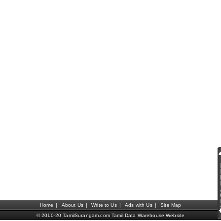
Home
|
About Us
|
Write to Us
|
Ads with Us
|
Site Map
© 2010-20 TamilSurangam.com Tamil Data Warehouse Website