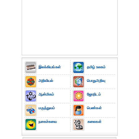
இலக்கியங்கள்
தமிழ் உலகம்
அறிவியல்
பொதுஅறிவு
ஆன்மிகம்
ஜோதிடம்
மருத்துவம்
பெண்கள்
நகைச்சுவை
கலைகள்