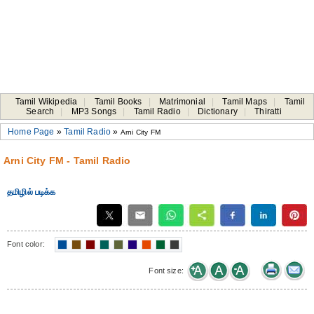
Tamil Wikipedia
|
Tamil Books
|
Matrimonial
|
Tamil Maps
|
Tamil
Search
|
MP3 Songs
|
Tamil Radio
|
Dictionary
|
Thiratti
Home Page
»
Tamil Radio
»
Arni City FM
Arni City FM - Tamil Radio
தமிழில் படிக்க
Font color:
Font size: