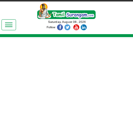
இலக்கியங்கள்
Saturday, August 08, 2026
Follow
தமிழ் உலகம்
அறிவியல்
பொதுஅறிவு
ஆன்மிகம்
ஜோதிடம்
மருத்துவம்
பெண்கள் பகுதி
நகைச்சுவை
கலையுலகம்