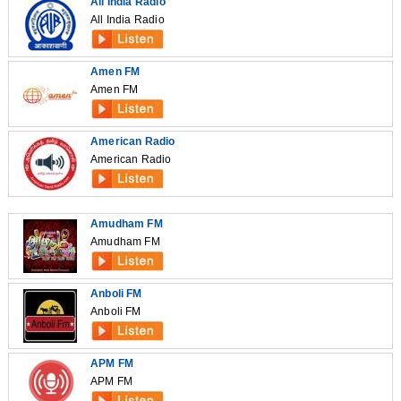
All India Radio
All India Radio
Amen FM
Amen FM
American Radio
American Radio
Amudham FM
Amudham FM
Anboli FM
Anboli FM
APM FM
APM FM