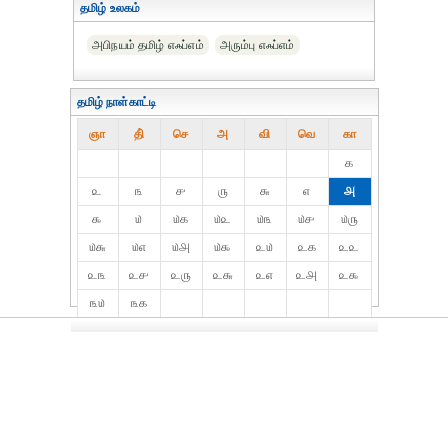
தமிழ் உலகம்
அபிநயம் தமிழ் எஃப்எம்
அரும்பு எஃப்எம்
தமிழ் நாள்காட்டி
ஞா
தி்
செ
அ
வி
வெ
கா
௧
௨
௩
௪
௫
௬
௭
௮
௯
௰
௰௧
௰௨
௰௩
௰௪
௰௫
௰௬
௰௭
௰௮
௰௯
௨௰
௨௧
௨௨
௨௩
௨௪
௨௫
௨௬
௨௭
௨௮
௨௯
௩௰
௩௧