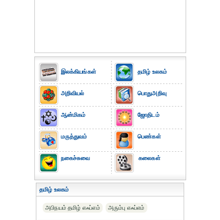
இலக்கியங்கள்
தமிழ் உலகம்
அறிவியல்
பொதுஅறிவு
ஆன்மிகம்
ஜோதிடம்
மருத்துவம்
பெண்கள்
நகைச்சுவை
கலைகள்
தமிழ் உலகம்
அபிநயம் தமிழ் எஃப்எம்
அரும்பு எஃப்எம்