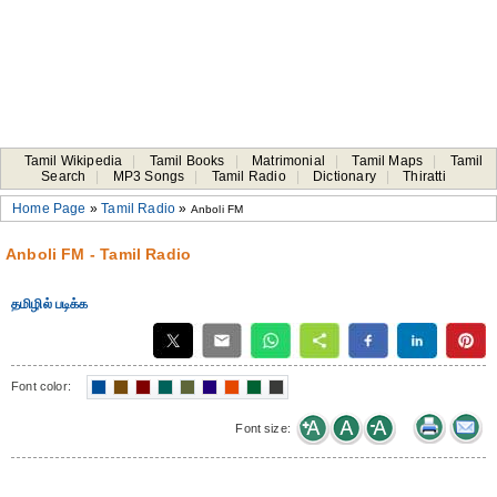
Tamil Wikipedia
|
Tamil Books
|
Matrimonial
|
Tamil Maps
|
Tamil
Search
|
MP3 Songs
|
Tamil Radio
|
Dictionary
|
Thiratti
Home Page
»
Tamil Radio
»
Anboli FM
Anboli FM - Tamil Radio
தமிழில் படிக்க
Font color:
Font size: