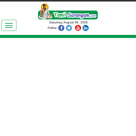
இலக்கியங்கள்
Saturday, August 08, 2026
Follow
தமிழ் உலகம்
அறிவியல்
பொதுஅறிவு
ஆன்மிகம்
ஜோதிடம்
மருத்துவம்
பெண்கள் பகுதி
நகைச்சுவை
கலையுலகம்