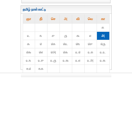
தமிழ் நாள்காட்டி
ஞா
தி்
செ
அ
வி
வெ
கா
௧
௨
௩
௪
௫
௬
௭
௮
௯
௰
௰௧
௰௨
௰௩
௰௪
௰௫
௰௬
௰௭
௰௮
௰௯
௨௰
௨௧
௨௨
௨௩
௨௪
௨௫
௨௬
௨௭
௨௮
௨௯
௩௰
௩௧