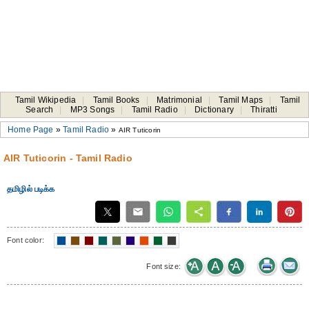
Tamil Wikipedia
|
Tamil Books
|
Matrimonial
|
Tamil Maps
|
Tamil
Search
|
MP3 Songs
|
Tamil Radio
|
Dictionary
|
Thiratti
Home Page
»
Tamil Radio
»
AIR Tuticorin
AIR Tuticorin - Tamil Radio
தமிழில் படிக்க
Font color:
Font size: