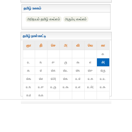
தமிழ் உலகம்
அபிநயம் தமிழ் எஃப்எம்
அரும்பு எஃப்எம்
தமிழ் நாள்காட்டி
ஞா
தி்
செ
அ
வி
வெ
கா
௧
௨
௩
௪
௫
௬
௭
௮
௯
௰
௰௧
௰௨
௰௩
௰௪
௰௫
௰௬
௰௭
௰௮
௰௯
௨௰
௨௧
௨௨
௨௩
௨௪
௨௫
௨௬
௨௭
௨௮
௨௯
௩௰
௩௧