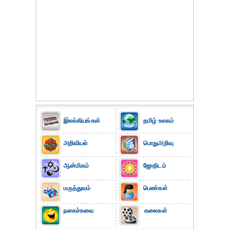
இலக்கியங்கள்
தமிழ் உலகம்
அறிவியல்
பொதுஅறிவு
ஆன்மிகம்
ஜோதிடம்
மருத்துவம்
பெண்கள்
நகைச்சுவை
கலைகள்