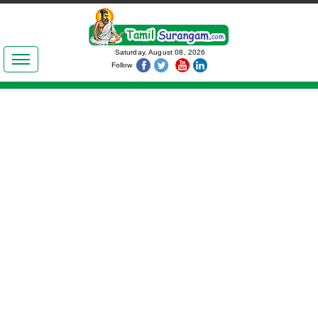
இலக்கியங்கள்
Saturday, August 08, 2026
Follow
தமிழ் உலகம்
அறிவியல்
பொதுஅறிவு
ஆன்மிகம்
ஜோதிடம்
மருத்துவம்
பெண்கள் பகுதி
நகைச்சுவை
கலையுலகம்