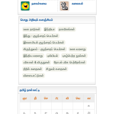
நகைச்சுவை
கலைகள்
பொது அறிவுக் களஞ்சியம்
உலக நாடுகள்
இந்தியா
நாகரிகங்கள்
இந்து - குழந்தைப் பெயர்கள்
இசுலாமியக் குழந்தைப் பெயர்கள்
கிருத்துவம் - குழந்தைப் பெயர்கள்
உலக வரலாறு
இந்திய வரலாறு
புவியியல்
புகழ்பெற்ற நூல்கள்
பரிசுகள் & விருதுகள்
நோபல் பரிசு‎ பெற்றோர்‎கள்
நீதிக் கதைகள்
சிறுவர் கதைகள்
விளையாட்டுகள்
தமிழ் நாள்காட்டி
ஞா
தி்
செ
அ
வி
வெ
கா
௧
௨
௩
௪
௫
௬
௭
௮