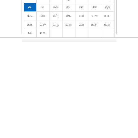
௯
௰
௰௧
௰௨
௰௩
௰௪
௰௫
௰௬
௰௭
௰௮
௰௯
௨௰
௨௧
௨௨
௨௩
௨௪
௨௫
௨௬
௨௭
௨௮
௨௯
௩௰
௩௧