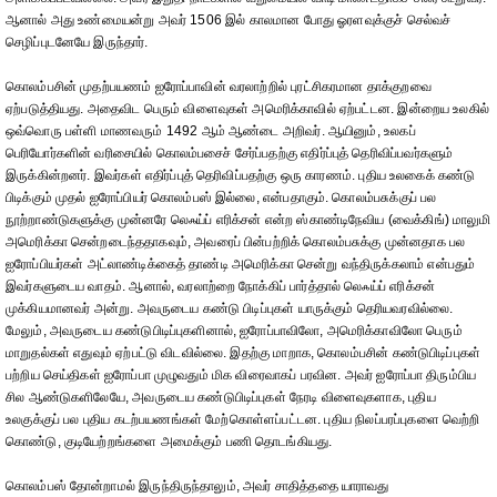
ஆனால் அது உண்மையன்று அவர் 1506 இல் காலமான போது ஓரளவுக்குச் செல்வச்
செழிப்புடனேயே இருந்தார்.
கொலம்பசின் முதற்பயணம் ஐரோப்பாவின் வரலாற்றில் புரட்சிகரமான தாக்குறவை
ஏற்படுத்தியது. அதைவிட பெரும் விளைவுகள் அமெரிக்காவில் ஏற்பட்டன. இன்றைய உலகில்
ஒவ்வொரு பள்ளி மாணவரும் 1492 ஆம் ஆண்டை அறிவர். ஆயினும், உலகப்
பெரியோர்களின் வரிசையில் கொலம்பசைச் சேர்ப்பதற்கு எதிர்ப்புத் தெரிவிப்பவர்களும்
இருக்கின்றனர். இவர்கள் எதிர்ப்புத் தெரிவிப்பதற்கு ஒரு காரணம். புதிய உலகைக் கண்டு
பிடிக்கும் முதல் ஐரோப்பியர் கொலம்பஸ் இல்லை, என்பதாகும். கொலம்பசுக்குப் பல
நூற்றாண்டுகளுக்கு முன்னரே லெஃய்ப் எரிக்சன் என்ற ஸ்காண்டிநேவிய (வைக்கிங்) மாலுமி
அமெரிக்கா சென்றடைந்ததாகவும், அவரைப் பின்பற்றிக் கொலம்பசுக்கு முன்னதாக பல
ஐரோப்பியர்கள் அட்லாண்டிக்கைத் தாண்டி அமெரிக்கா சென்று வந்திருக்கலாம் என்பதும்
இவர்களுடைய வாதம். ஆனால், வரலாற்றை நோக்கிப் பார்த்தால் லெஃய்ப் எரிக்சன்
முக்கியமானவர் அன்று. அவருடைய கண்டு பிடிப்புகள் யாருக்கும் தெரியவரவில்லை.
மேலும், அவருடைய கண்டுபிடிப்புகளினால், ஐரோப்பாவிலோ, அமெரிக்காவிலோ பெரும்
மாறுதல்கள் எதுவும் ஏற்பட்டு விடவில்லை. இதற்கு மாறாக, கொலம்பசின் கண்டுபிடிப்புகள்
பற்றிய செய்திகள் ஐரோப்பா முழுவதும் மிக விரைவாகப் பரவின. அவர் ஐரோப்பா திரும்பிய
சில ஆண்டுகளிலேயே, அவருடைய கண்டுபிடிப்புகள் நேரடி விளைவுகளாக, புதிய
உலகுக்குப் பல புதிய கடற்பயணங்கள் மேற்கொள்ளப்பட்டன. புதிய நிலப்பரப்புகளை வெற்றி
கொண்டு, குடியேற்றங்களை அமைக்கும் பணி தொடங்கியது.
கொலம்பஸ் தோன்றாமல் இருந்திருந்தாலும், அவர் சாதித்ததை யாராவது