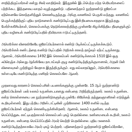
சாதித்திருப்பார்கள் என்று சிலர் வாதிடுவர். இந்நூலில் இடம்பெற்ற மற்ற பெரியார்களைப்
பற்றிக்கூட இத்தகைய வாதம் எழுந்ததுண்டு. பதினைந்தாம் நூற்றாண்டு ஐரோப்பா
ஏற்கெனவே கொந்தளித்துக் கொண்டிருந்தது. அங்கு வாணிகம் பெருகி வந்தது. வாணிகப்
பெருக்கத்திற்குப் புதிய நாடுகளைக் கண்டுபிடிப்பது இன்றியமையாததாக இருந்தது.
போர்ச்சுகீசியர்கள், கொலம்பசுக்கு நெடுங்காலத்திற்கு முன்னரே கிழக்கிந்திய தீவுகளுக்குப்
புதிய வழியைக் கண்டுபிடிப்பதில் தீவிரமாக ஈடுபட்டிருந்தனர்.
அமெரிக்கா விரைவிலேயே ஐரோப்பியர்களால் கண்டு பிடிக்கப்பட்டிருக்கக்கூடும்.
அமெரிக்கக் கண்டத்தை கண்டு பிடிப்பதில் அதிகக் காலத் தாழ்வும் ஏற்பட்டிருக்காது.
ஆனால், அமெரிக்காவை 1492 இல் கொலம்பஸ் கண்டுபிடிக்காமல் 1510 இல் ஒரு
ஃபிரெஞ்சு அல்லது ஆங்கிலேய நாடாய்வுக் குழு கண்டுபிடித்திருக்குமானால், அதன் பின்
விளைவுகள் முற்றிலும் வேறாக இருந்திருக்கும். எது எவ்வாறயினும், அமெரிக்காவை
உள்ளபடியே கண்டுபிடித்த மனிதர் கொலம்பஸே ஆவார்.
முதலாவது காரணம் கொலம்பசின் பயணங்களுக்கு முன்னரே. 15 ஆம் நூற்றாண்டு
ஐரோப்பியர்கள் பலர் உலகம் உருண்டையானது என்பதை அறிந்திருந்தனர். உலகம் உருண்டை
என்ற கொள்கையை பல நூற்றாண்டுகளுக்கு முன்பே கிரேக்கத் தத்துவஞானிகள் எடுத்துக்
கூறியுள்ளனர். இது பற்றிய அரிஸ்டாட்டிலின் முற்கோளை 1400 களில் படித்த
ஐரோப்பியர்கள் ஏற்றுக் கொண்டிருக்கின்றனர். ஆனால், உலகம் உருண்டை என்பதை
மெய்பித்துகூ காட்டியதற்காகக் கொலம்பஸ் புகழ் பெறவில்லை. உண்மையைக் கூறின், உலகம்
உருண்டை என்பதை மெய்ப்பிப்பதில் அவர் வெற்றி பெறவில்லை. புதிய உலகைக்
கண்டுபிடித்தற்காகவே அவர் புகழ் பெற்றார். பதினைந்தாம் நூற்றாண்டு ஐரோப்யிர்களே,