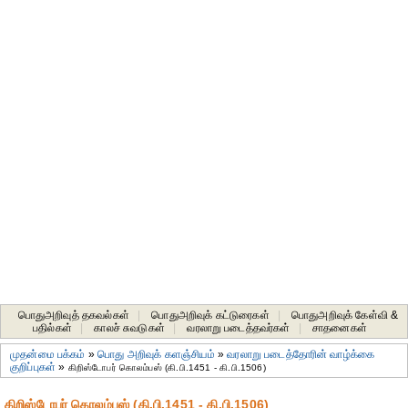
பொதுஅறிவுத் தகவல்கள்
|
பொதுஅறிவுக் கட்டுரைகள்
|
பொதுஅறிவுக் கேள்வி &
பதில்கள்
|
காலச் சுவடுகள்
|
வரலாறு படைத்தவர்கள்
|
சாதனைகள்‎
முதன்மை பக்கம்
»
பொது அறிவுக் களஞ்சியம்
»
வரலாறு படைத்தோரின் வாழ்க்கை
குறிப்புகள்
»
கிறிஸ்டோபர் கொலம்பஸ் (கி.பி.1451 - கி.பி.1506)
கிறிஸ்டோபர் கொலம்பஸ் (கி.பி.1451 - கி.பி.1506)