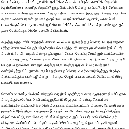
தொடங்கியது. அவர்கள், முதலில் ஆஃப்ரிக்ககக் கடலோரமிருந்த கானரித் தீவுகளில்
இறங்கினார்கள். கானரித் தீவுகளிலிருந்து செப்டம்பர் 6 அன்று புறப்பட்டு, நேர் மேற்காகக்
கப்பல்களைச் செலுத்தினார்கள். அது ஒரு நீண்ட பயணமாக இருந்தது. அவரது மாலுமிகள்
அச்சம் கொண்டார்கள். தாயகம் திரும்பிவிட விரும்பினார்கள். ஆனால், கொலம்பஸ்
பயணத்தைத் தொடரும்படி வலியுறுத்தினார். 1492 அக்டோபர் 12 அன்று அவர்களுக்குத்
தரை தென்பட்டது. அங்கே தரையிறங்கினார்கள்.
அடுத்து வந்த மார்ச் மாதத்தில் கொலம்பஸ் ஸ்பெயினுக்குத் திரும்பினார். பெருஞ்சாதனை
புரிந்த கொலம்பஸ் வெற்றி வீரருக்குரிய மிக உயர்ந்த மரியாதைகளுடன் வரவேற்கப்பட்டார்.
அதன் பின்பு, சீனாவுடன் அல்லது ஜப்பானுடன் நேரடித் தொடர்பு கொள்ளும் நம்பிக்கையில்
அவர் மூன்று முறை அட்லாண்டிக் கடலில் பயணம் மேற்கொண்டார். ஆனால், அந்த முயற்சி
வெற்றி பெறவில்லை. எனினும், கிழக்கு ஆசியாவுக்கு ஒரு கடல் வழியைத் தாம்
கண்டுபிடித்து விட்டதாகவே அவர் உறுதியாக நம்பினார். அவர் கண்டுபிடித்தது கிழக்கு
ஆசியாவுக்குரிய கடல் வழி அன்று என்பதைப் பெரும் பாலான மக்கள் நெடுங்காலத்திற்கு
பின்னரே உணர்ந்தனர்.
கொலம்பஸ் கண்டுபிடிக்கும் ஏதேனுமொரு நிலப்பகுதிக்கு அவரை ஆளுநராக நியமிப்பதாக
அவருக்கு இசபெல்லா அரசி வாக்குறுதியளித்திருந்தார். அதன்படி கொலம்பஸ்
கண்டுபிடித்த நிலப்பகுதிக்கு அவர் ஆளுநராக நியமிக்கப்பட்டார். ஆனால், நிருவாகி என்ற
முறையில் அவர் திறமையற்றவராக இருந்தார். எனவே, அவர் ஆளுநர் பொறுப்பிலிருந்து
விடுவிக்கப்பட்டு, கை விலங்குடன் ஸ்பெயினுக்கு அனுப்பப்பட்டார். ஸ்பெயினில் அவர்
விடுதலை செய்யப்பட்ட போதிலும், அதன் பின்னர் அவருக்கு நிருவாகப் பதவி எதுவும்
அளிக்கப்படவில்லை. அவர் இறுதி நாட்களில் வறுமையில் வாடி மாண்டதாகச் சிலர் கூறுவர்.