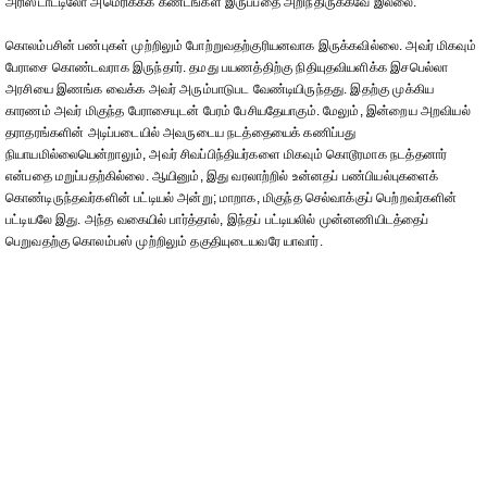
அரிஸ்டாட்டிலோ அமெரிக்கக் கண்டங்கள் இருப்பதை அறிந்திருக்கவே இல்லை.
கொலம்பசின் பண்புகள் முற்றிலும் போற்றுவதற்குரியனவாக இருக்கவில்லை. அவர் மிகவும்
பேராசை கொண்டவராக இருந்தார். தமது பயணத்திற்கு நிதியுதவியளிக்க இசபெல்லா
அரசியை இணங்க வைக்க அவர் அரும்பாடுபட வேண்டியிருந்தது. இதற்கு முக்கிய
காரணம் அவர் மிகுந்த பேராசையுடன் பேரம் பேசியதேயாகும். மேலும், இன்றைய அறவியல்
தராதரங்களின் அடிப்படையில் அவருடைய நடத்தையைக் கணிப்பது
நியாயமில்லையென்றாலும், அவர் சிவப்பிந்தியர்களை மிகவும் கொடூரமாக நடத்தனார்
என்பதை மறுப்பதற்கில்லை. ஆயினும், இது வரலாற்றில் உன்னதப் பண்பியல்புகளைக்
கொண்டிருந்தவர்களின் பட்டியல் அன்று; மாறாக, மிகுந்த செல்வாக்குப் பெற்றவர்களின்
பட்டியலே இது. அந்த வகையில் பார்த்தால், இந்தப் பட்டியலில் முன்னணியிடத்தைப்
பெறுவதற்கு கொலம்பஸ் முற்றிலும் தகுதியுடையவரே யாவார்.