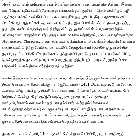
அதன் மூலம், தாம் எதிர்பாராத பெரும் செல்வாக்கினை உலக வரலாற்றில் பெற்றார். இவரது
கண்டுபிடிப்பு, புதிய உலகில் தொடர்ந்து நாடாய்வுக்கும், குடியேற்ற ஆதிக்கத்திற்கும் வழி
வகுத்தது. இந்தக் கண்டுபிடிப்பு, உலக வரலாற்றில் ஒரு முக்கிய திருப்புமுனையாகவும்
விளங்கியது. அது மக்கள் தொகை பெருகி வந்த ஐரோப்பாவின் மக்கள் குடியேறுவதற்கு
இரு புதிய கண்டங்களுக்கு வழி திறந்து விட்டது. ஐரோப்பாவின் பொருளாதாரத்தில்
புரட்சிகரமான மாறுதல்கள் ஏற்படுத்திய கனிமச் செல்வத்திற்கும், மூலப் பொருள்களுக்கும்
ஆதாரங்களை அளித்தது. அவருடைய கண்டுபிடிப்பினால், அமெரிக்கச் சிவப்பிந்தியர்களின்
நாகரிகங்கள் அழிந்து போயின. நாளடைவில், மேற்கு கோளார்த்தத்தில் ஒரு காலத்தில்
குடியிருந்த சிவப்பிந்தியரின் நாடுகளிலிருந்து முற்றிலும் வேறுபட்ட புதிய நாடுகள் அங்கு
தோன்றுவதற்கு இக்கண்டுபிடிப்பு வழி வகுத்தது. இந்தப் புதிய நாடுகள், மூன்றாம் உலக
நாடுகளில் பெரும் நிலைமாற்றத்தை ஏற்படுத்தின.
உலகில் இத்துணை பெரும் மாறுதல்களுக்கு வழி வகுத்த இந்த முக்கியக் கண்டுபிடிப்பைச்
செய்த கொலம்பஸ், இத்தாலியிலுள்ள ஜெனோவாவில் 1451 இல் பிறந்தார். அவர் தேர்ந்த
கடல்வழி வல்லுநராகி ஒரு கப்பலின் தலைவரானார். அட்லாண்டிக் மாகடல் வழியாக நேர்
மேற்காகச் சென்று, கிழக்கு ஆசியாவுக்கு நடைமுறை மார்க்கம் ஒன்றைக்
கண்டுபிடிக்கலாம் என அவர் உறுதியாக நம்பினார். அந்த நம்பிக்கையைச்
செயற்படுத்துவதற்கு அவர் விடாமுயற்சியுடன் பாடுபட்டார். இறுதியாக, அந்தக் கடல்
வழியைக் கண்டுபிடிக்க தாம் மேற்கொள்ளவிருந்த பெரும் பயணத்திற்கு காஸ்டில் அரசி
முதலாம் இசபெல்லாவின் நிதியுதவியைப் பெறுவதில் வெற்றி கண்டார்.
இவருடைய கப்பல் அணி, 1492 ஆகஸ்ட் 3 அன்று ஸ்பெயினிலிருந்த பயணத்தைத்