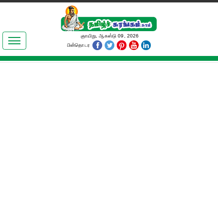
இலக்கியங்கள்
ஞாயிறு, ஆகஸ்டு 09, 2026
பின்தொடர
தமிழ் உலகம்
அறிவியல்
பொதுஅறிவு
ஆன்மிகம்
ஜோதிடம்
மருத்துவம்
பெண்கள் பகுதி
நகைச்சுவை
கலையுலகம்