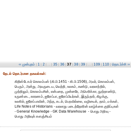
‹‹ முன்புறம்
1
2
35
36
37
38
39
109
110
தொடர்ச்சி ››
|
|
| ... |
|
|
|
|
| ... |
|
|
தேட‌ல் தொட‌ர்பான தகவ‌ல்க‌ள்:
கிறிஸ்டோபர் கொலம்பஸ் (கி.பி.1451 - கி.பி.1506), அவர், கொலம்பஸ்,
பெரும், அன்று, அவருடைய, வெற்றி, உலகம், கண்டு, வரலாற்றில்,
முற்றிலும், கொலம்பசின், என்பதை, முன்னரே, அமெரிக்கா, நூற்றாண்டு,
உருண்டை, காரணம், ஐரோப்பா, ஐரோப்பியர்கள், இருந்தார், கிழக்கு,
உலகில், ஐரோப்பாவின், அந்த, கடல், பெறவில்லை, வழியைக், தாம், மக்கள்,
Life Notes of Historians - வரலாறு படைத்தோரின் வாழ்க்கை குறிப்புகள்
- General Knowledge - GK Data Warehouse - பொது அறிவு -
பொது அறிவுக் களஞ்சியம்