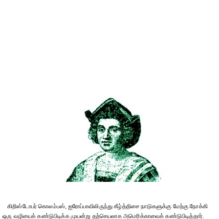
கிறிஸ்டோபர் கொலம்பஸ், ஐரோப்பாவிலிருந்து கீழ்த்திசை நாடுகளுக்கு மேற்கு நோக்கி
ஒரு வழியைக் கண்டுபிடிக்க முயன்று தற்செயலாக அமெரிக்காவைக் கண்டுபிடித்தார்.