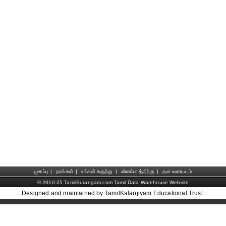
முகப்பு
|
நாங்கள்
|
உங்கள் கருத்து
|
விளம்பரத்திற்கு
|
தள வரைபடம்
© 2010-25 TamilSurangam.com Tamil Data Warehouse Website
Designed and maintained by TamilKalanjiyam Educational Trust.