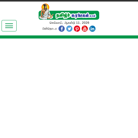
இலக்கியங்கள்
செவ்வாய், ஆகஸ்டு 11, 2026
பின்தொடர
தமிழ் உலகம்
அறிவியல்
பொதுஅறிவு
ஆன்மிகம்
ஜோதிடம்
மருத்துவம்
பெண்கள் பகுதி
நகைச்சுவை
கலையுலகம்