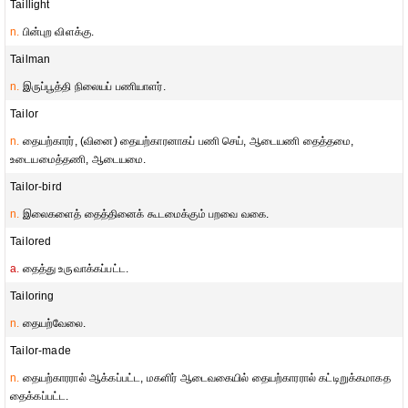
Taillight
n.
பின்புற விளக்கு.
Tailman
n.
இருப்பூத்தி நிலையப் பணியாளர்.
Tailor
n.
தையற்காரர், (வினை) தையற்காரனாகப் பணி செய், ஆடையணி தைத்தமை,
உடையமைத்தணி, ஆடையமை.
Tailor-bird
n.
இலைகளைத் தைத்தினைக் கூடமைக்கும் பறவை வகை.
Tailored
a.
தைத்து உருவாக்கப்பட்ட.
Tailoring
n.
தையற்வேலை.
Tailor-made
n.
தையற்காரரால் ஆக்கப்பட்ட, மகளிர் ஆடைவகையில் தையற்காரரால் கட்டிறுக்கமாகத
தைக்கப்பட்ட.