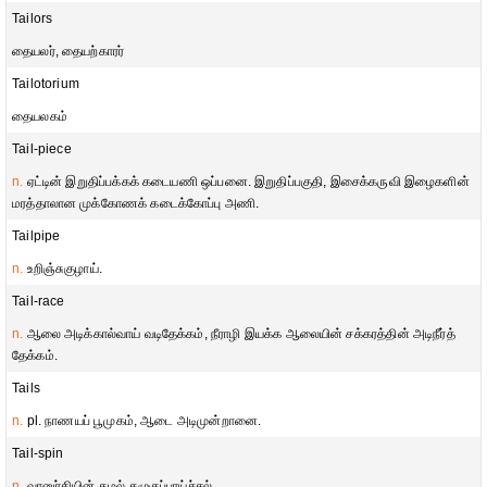
Tailors
தையலர், தையற்காரர்
Tailotorium
தையலகம்
Tail-piece
n.
ஏட்டின் இறுதிப்பக்கக் கடையணி ஒப்பனை. இறுதிப்பகுதி, இசைக்கருவி இழைகளின்
மரத்தாலான முக்கோணக் கடைக்கோப்பு அணி.
Tailpipe
n.
உறிஞ்சுகுழாய்.
Tail-race
n.
ஆலை அடிக்கால்வாய் வடிதேக்கம், நீராழி இயக்க ஆலையின் சக்கரத்தின் அடிநீர்த்
தேக்கம்.
Tails
n.
pl. நாணயப் பூமுகம், ஆடை அடிமுன்றானை.
Tail-spin
n.
வானுர்தியின் சுழல் கழுகுப்பாய்ச்சல்.