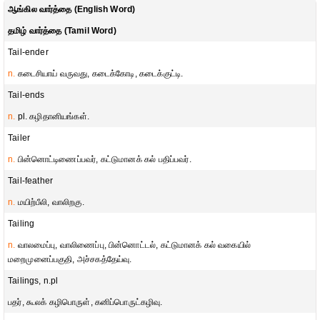
ஆங்கில வார்த்தை (English Word)
தமிழ் வார்த்தை (Tamil Word)
Tail-ender
n.
கடைசியாய் வருவது, கடைக்கோடி, கடைக்குட்டி.
Tail-ends
n.
pl. கழிதானியங்கள்.
Tailer
n.
பின்னொட்டிணைப்பவர், கட்டுமானக் கல் பதிப்பவர்.
Tail-feather
n.
மயிற்பீலி, வாலிறகு.
Tailing
n.
வாலமைப்பு, வாலிணைப்பு, பின்னொட்டல், கட்டுமானக் கல் வகையில்
மறைமுனைப்பகுதி, அச்சகத்தேய்வு.
Tailings, n.pl
பதர், கூலக் கழிபொருள், கனிப்பொருட்கழிவு.