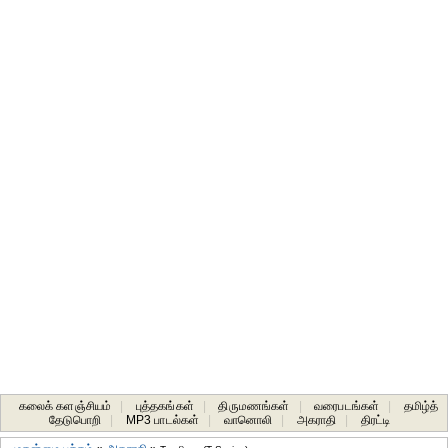
கலைக் களஞ்சியம்
|
புத்தகங்கள்
|
திருமணங்கள்
|
வரைபடங்கள்
|
தமிழ்த்
தேடுபொறி
|
MP3 பாடல்கள்
|
வானொலி
|
அகராதி
|
திரட்டி