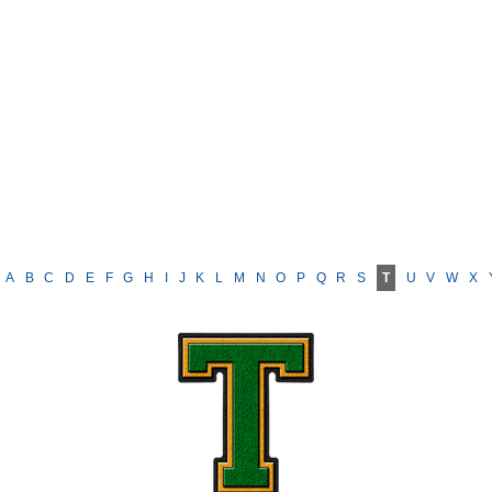
A
B
C
D
E
F
G
H
I
J
K
L
M
N
O
P
Q
R
S
T
U
V
W
X