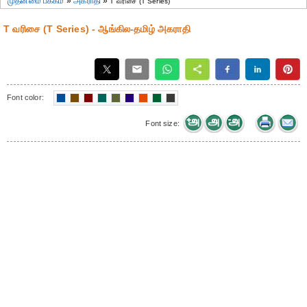
முதன்மை பக்கம்
»
அகராதி
»
T வரிசை (T Series)
T வரிசை (T Series) - ஆங்கில-தமிழ் அகராதி
Font color:
Font size: