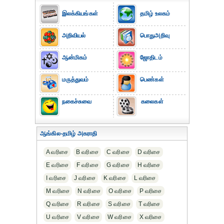
இலக்கியங்கள்
தமிழ் உலகம்
அறிவியல்
பொதுஅறிவு
ஆன்மிகம்
ஜோதிடம்
மருத்துவம்
பெண்கள்
நகைச்சுவை
கலைகள்
ஆங்கில-தமிழ் அகராதி
A வரிசை
B வரிசை
C வரிசை
D வரிசை
E வரிசை
F வரிசை
G வரிசை
H வரிசை
I வரிசை
J வரிசை
K வரிசை
L வரிசை
M வரிசை
N வரிசை
O வரிசை
P வரிசை
Q வரிசை
R வரிசை
S வரிசை
T வரிசை
U வரிசை
V வரிசை
W வரிசை
X வரிசை