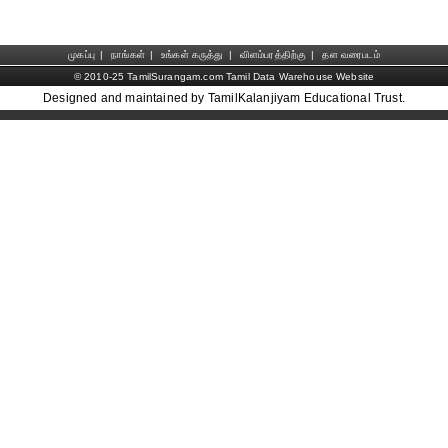
முகப்பு
|
நாங்கள்
|
உங்கள் கருத்து
|
விளம்பரத்திற்கு
|
தள வரைபடம்
© 2010-25 TamilSurangam.com Tamil Data Warehouse Website
Designed and maintained by TamilKalanjiyam Educational Trust.