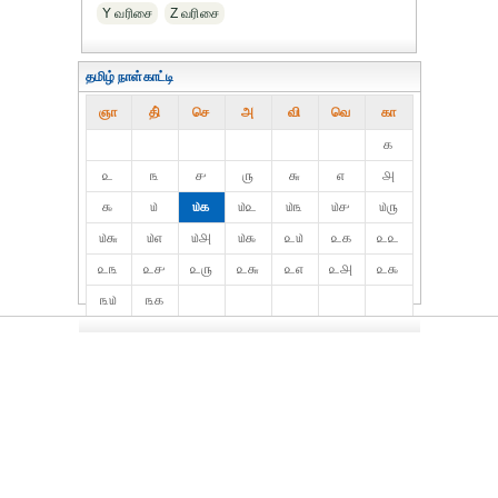
Y வரிசை
Z வரிசை
தமிழ் நாள்காட்டி
ஞா
தி்
செ
அ
வி
வெ
கா
௧
௨
௩
௪
௫
௬
௭
௮
௯
௰
௰௧
௰௨
௰௩
௰௪
௰௫
௰௬
௰௭
௰௮
௰௯
௨௰
௨௧
௨௨
௨௩
௨௪
௨௫
௨௬
௨௭
௨௮
௨௯
௩௰
௩௧