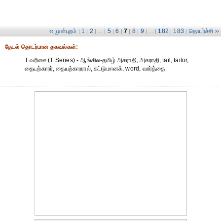
‹‹ முன்புறம்
1
2
5
6
7
8
9
182
183
தொடர்ச்சி ››
|
|
| ... |
|
|
|
|
| ... |
|
|
தேட‌ல் தொட‌ர்பான தகவ‌ல்க‌ள்:
T வரிசை (T Series) - ஆங்கில-தமிழ் அகராதி, அகராதி, tail, tailor,
தையற்காரர், தையற்காரரால், கட்டுமானக், word, வார்த்தை