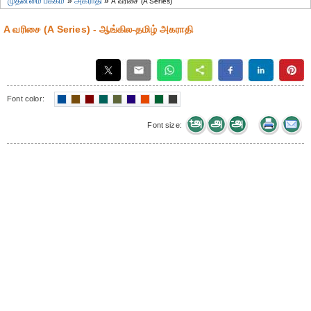
முதன்மை பக்கம்
»
அகராதி
»
A வரிசை (A Series)
A வரிசை (A Series) - ஆங்கில-தமிழ் அகராதி
Font color:
Font size: