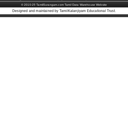
© 2010-25 TamilSurangam.com Tamil Data Warehouse Website
Designed and maintained by TamilKalanjiyam Educational Trust.