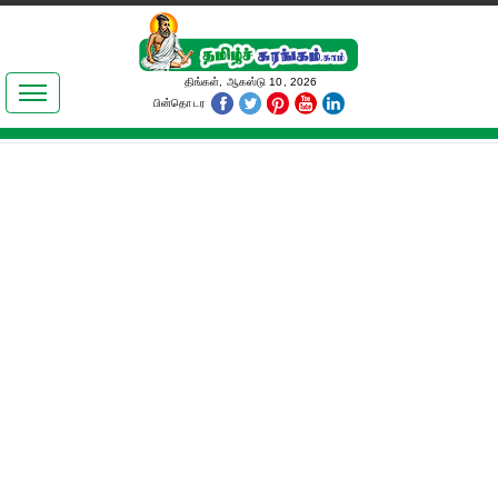
இலக்கியங்கள்
திங்கள், ஆகஸ்டு 10, 2026
பின்தொடர
தமிழ் உலகம்
அறிவியல்
பொதுஅறிவு
ஆன்மிகம்
ஜோதிடம்
மருத்துவம்
பெண்கள் பகுதி
நகைச்சுவை
கலையுலகம்