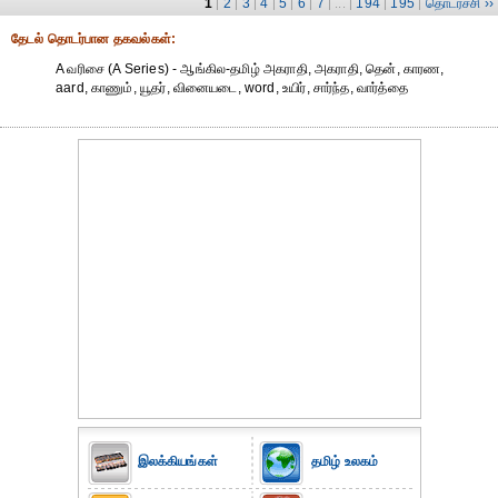
1
2
3
4
5
6
7
194
195
தொடர்ச்சி ››
|
|
|
|
|
|
| ... |
|
|
தேட‌ல் தொட‌ர்பான தகவ‌ல்க‌ள்:
A வரிசை (A Series) - ஆங்கில-தமிழ் அகராதி, அகராதி, தென், காரண,
aard, காணும், யூதர், வினையடை, word, உயிர், சார்ந்த, வார்த்தை
இலக்கியங்கள்
தமிழ் உலகம்