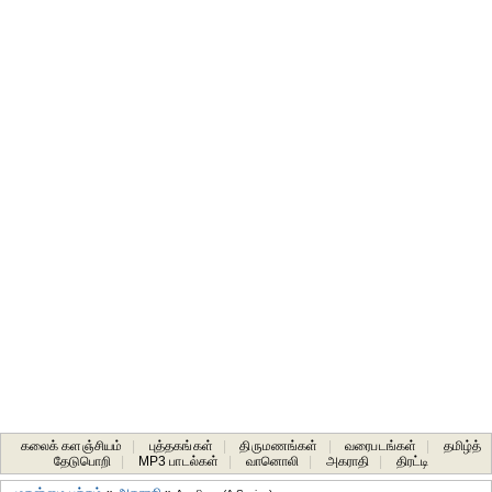
கலைக் களஞ்சியம்
|
புத்தகங்கள்
|
திருமணங்கள்
|
வரைபடங்கள்
|
தமிழ்த்
தேடுபொறி
|
MP3 பாடல்கள்
|
வானொலி
|
அகராதி
|
திரட்டி