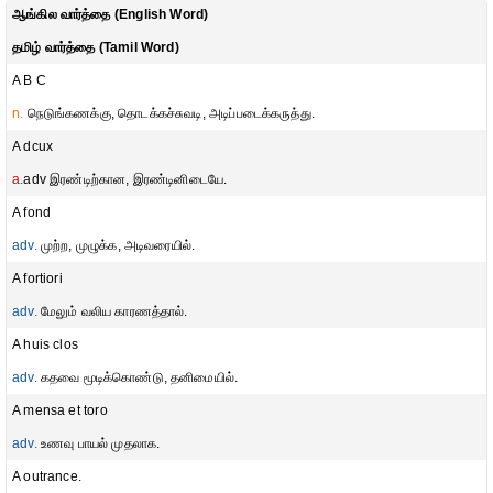
ஆங்கில வார்த்தை (English Word)
தமிழ் வார்த்தை (Tamil Word)
A B C
n.
நெடுங்கணக்கு, தொடக்கச்சுவடி, அடிப்படைக்கருத்து.
A dcux
a.
adv இரண்டிற்கான, இரண்டினிடையே.
A fond
adv.
முற்ற, முழுக்க, அடிவரையில்.
A fortiori
adv.
மேலும் வலிய காரணத்தால்.
A huis clos
adv.
கதவை மூடிக்கொண்டு, தனிமையில்.
A mensa et toro
adv.
உணவு பாயல் முதலாக.
A outrance.