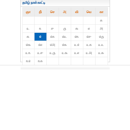
தமிழ் நாள்காட்டி
ஞா
தி்
செ
அ
வி
வெ
கா
௧
௨
௩
௪
௫
௬
௭
௮
௯
௰
௰௧
௰௨
௰௩
௰௪
௰௫
௰௬
௰௭
௰௮
௰௯
௨௰
௨௧
௨௨
௨௩
௨௪
௨௫
௨௬
௨௭
௨௮
௨௯
௩௰
௩௧