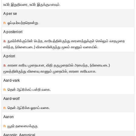
உயிர் இறுதிவரை, உயிர் இருக்குமளவும்.
A per se
n.
ஓப்புயர்வற்றதொன்று.
A posteriori
a.
நுகர்ச்சிக்குப்பின் பெற்ற, காரியத்திலிருந்து காரணத்துக்குச் செல்லும் வாதமுறை
சார்ந்த, (வினையடை) விளைவிலிருந்து மூலம் காணும் வகையில்.
A priori
a.
காரண காரிய முறையான, விதி தருமுறையில் அமைந்த, (வினையடை)
மூலத்திலிருந்து விளைவு காணும் முறையில், காரண காரியமாக.
Aard-vark
n.
தென் ஆப்ரிக்கப் பன்றி வகை.
Aard-wolf
n.
தென் ஆப்ரிக்க ஓநாய் வகை.
Aaron
n.
யூதர் தலைமைக்குரு
Aaroniic, Aaronical