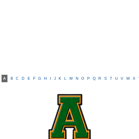
A
B
C
D
E
F
G
H
I
J
K
L
M
N
O
P
Q
R
S
T
U
V
W
X