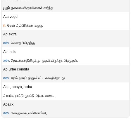
யூதர் தலைமைக்குரவினைச் சார்ந்த
Aasvogel
n.
தென் ஆப்பிரிக்கக் கழுகு
Ab extra
adv.
வௌதயிலிருந்து
Ab initio
adv.
தொடக்கத்திலிருந்து, முதலிலிருந்து, அடிமுதல்.
Ab urbe condita
adv.
ரோம் நகரம் நிறுவப்பட்ட காலந்தொடடு
Aba, abaya, abba
அராபிய நாட்டு முரட்டு ஆடை வகை.
Aback
adv.
பின்புறமாக, பின்னோக்கி,