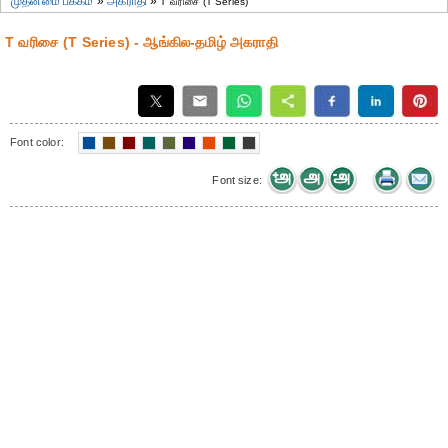
முதன்மை பக்கம்
»
அகராதி
»
T வரிசை (T Series)
T வரிசை (T Series) - ஆங்கில-தமிழ் அகராதி
Font color:
Font size: