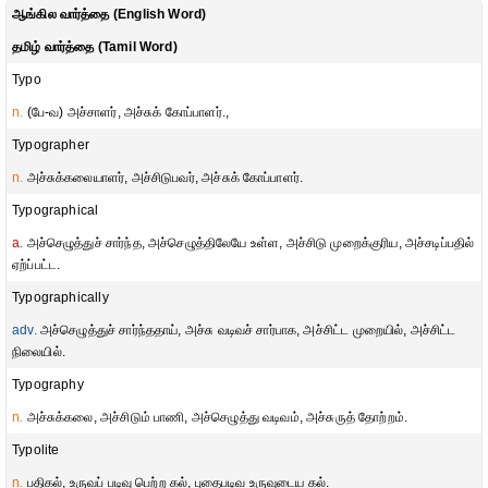
ஆங்கில வார்த்தை (English Word)
தமிழ் வார்த்தை (Tamil Word)
Typo
n.
(பே-வ) அச்சாளர், அச்சுக் கோப்பாளர்.,
Typographer
n.
அச்சுக்கலையாளர், அச்சிடுபவர், அச்சுக் கோப்பாளர்.
Typographical
a.
அச்செழுத்துச் சார்ந்த, அச்செழுத்திலேயே உள்ள, அச்சிடு முறைக்குரிய, அச்சடிப்பதில்
ஏற்ப்பட்ட.
Typographically
adv.
அச்செழுத்துச் சார்ந்ததாய், அச்சு வடிவச் சார்பாக, அச்சிட்ட முறையில், அச்சிட்ட
நிலையில்.
Typography
n.
அச்சுக்கலை, அச்சிடும் பாணி, அச்செழுத்து வடிவம், அச்சுருத் தோற்றம்.
Typolite
n.
பதிகல், உருவப் படிவு பெற்ற கல், புதைபடிவ உருவுடைய கல்.