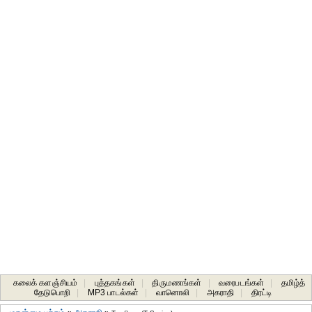
கலைக் களஞ்சியம்
|
புத்தகங்கள்
|
திருமணங்கள்
|
வரைபடங்கள்
|
தமிழ்த்
தேடுபொறி
|
MP3 பாடல்கள்
|
வானொலி
|
அகராதி
|
திரட்டி