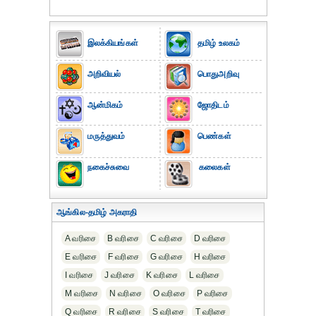
இலக்கியங்கள்
தமிழ் உலகம்
அறிவியல்
பொதுஅறிவு
ஆன்மிகம்
ஜோதிடம்
மருத்துவம்
பெண்கள்
நகைச்சுவை
கலைகள்
ஆங்கில-தமிழ் அகராதி
A வரிசை
B வரிசை
C வரிசை
D வரிசை
E வரிசை
F வரிசை
G வரிசை
H வரிசை
I வரிசை
J வரிசை
K வரிசை
L வரிசை
M வரிசை
N வரிசை
O வரிசை
P வரிசை
Q வரிசை
R வரிசை
S வரிசை
T வரிசை