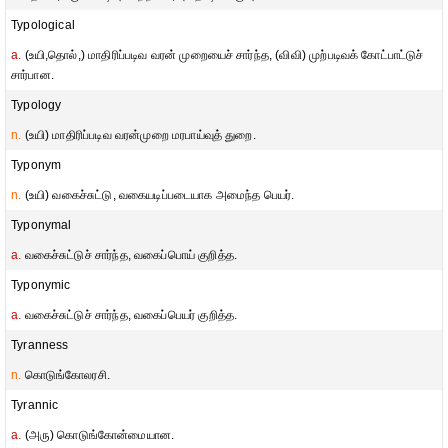
Typological
a.
(உயி,தொல்,) மாதிரிப்படிவ வரன் முறையைச் சார்ந்த, (விவி) முற்படிவக் கோட்பாட்டுச்
சார்பான.
Typology
n.
(உயி) மாதிரிப்படிவ வரன்முறை மரபாய்வுத் துறை.
Typonym
n.
(உயி) வகைச்சுட்டு, வகையடிப்படையாக அமைந்த பெயர்.
Typonymal
a.
வகைச்சுட்டுச் சார்ந்த, வகைப்பொய் குறித்த.
Typonymic
a.
வகைச்சுட்டுச் சார்ந்த, வகைப்பெயர் குறித்த.
Tyranness
n.
கொடுங்கோலரசி.
Tyrannic
a.
(அரு) கொடுங்கோன்மையான.