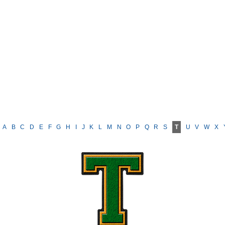
A
B
C
D
E
F
G
H
I
J
K
L
M
N
O
P
Q
R
S
T
U
V
W
X