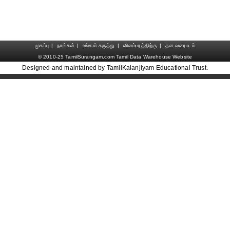
முகப்பு
|
நாங்கள்
|
உங்கள் கருத்து
|
விளம்பரத்திற்கு
|
தள வரைபடம்
© 2010-25 TamilSurangam.com Tamil Data Warehouse Website
Designed and maintained by TamilKalanjiyam Educational Trust.