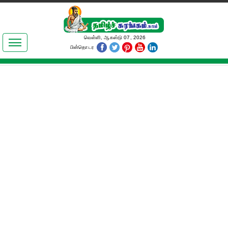
இலக்கியங்கள்
வெள்ளி, ஆகஸ்டு 07, 2026
பின்தொடர
தமிழ் உலகம்
அறிவியல்
பொதுஅறிவு
ஆன்மிகம்
ஜோதிடம்
மருத்துவம்
பெண்கள் பகுதி
நகைச்சுவை
கலையுலகம்