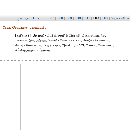
‹‹ முன்புறம்
1
2
177
178
179
180
181
182
183
தொடர்ச்சி ››
|
|
| ... |
|
|
|
|
|
|
|
தேட‌ல் தொட‌ர்பான தகவ‌ல்க‌ள்:
T வரிசை (T Series) - ஆங்கில-தமிழ் அகராதி, அகராதி, சார்ந்த,
வகைச்சுட்டுச், குறித்த, கொடுங்கோன்மையான, கொடுங்கோன்மை,
கொடுங்கோலரைக், மாதிரிப்படிவ, அச்சிட்ட, word, அச்சுக், கோப்பாளர்,
அச்செழுத்துச், வார்த்தை