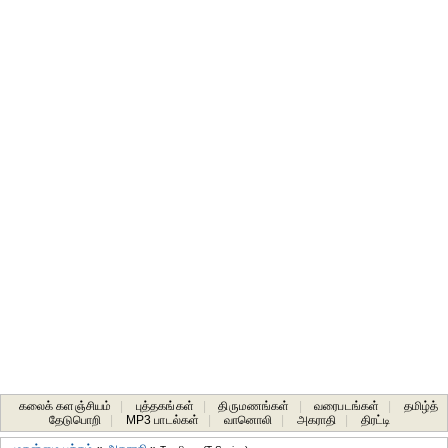
கலைக் களஞ்சியம்
|
புத்தகங்கள்
|
திருமணங்கள்
|
வரைபடங்கள்
|
தமிழ்த்
தேடுபொறி
|
MP3 பாடல்கள்
|
வானொலி
|
அகராதி
|
திரட்டி