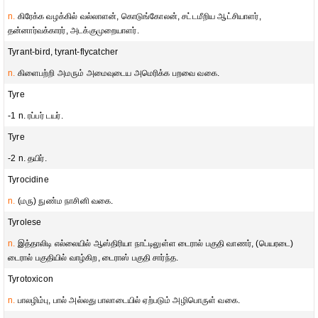
n.
கிரேக்க வழக்கில் வல்லாளன், கொடுங்கோலன், சட்டமீறிய ஆட்சியாளர்,
தன்னார்வக்காரர், அடக்குமுறையாளர்.
Tyrant-bird, tyrant-flycatcher
n.
கிளைபற்றி அமரும் அமைவுடைய அமெரிக்க பறவை வகை.
Tyre
-1 n. ரப்பர் டயர்.
Tyre
-2 n. தயிர்.
Tyrocidine
n.
(மரு) நுண்ம நாசினி வகை.
Tyrolese
n.
இத்தாலிடி எல்லையில் ஆஸ்திரியா நாட்டிலுள்ள டைரால் பகுதி வாணர், (பெயரடை)
டைரால் பகுதியில் வாழ்கிற, டைராஸ் பகுதி சார்ந்த.
Tyrotoxicon
n.
பாலழிம்பு, பால் அல்லது பாலாடையில் ஏற்படும் அழிபொருள் வகை.