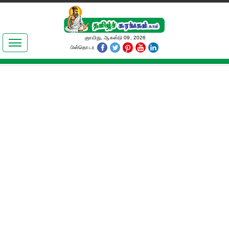
இலக்கியங்கள்
ஞாயிறு, ஆகஸ்டு 09, 2026
பின்தொடர
தமிழ் உலகம்
அறிவியல்
பொதுஅறிவு
ஆன்மிகம்
ஜோதிடம்
மருத்துவம்
பெண்கள் பகுதி
நகைச்சுவை
கலையுலகம்