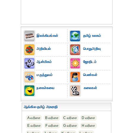
இலக்கியங்கள்
தமிழ் உலகம்
அறிவியல்
பொதுஅறிவு
ஆன்மிகம்
ஜோதிடம்
மருத்துவம்
பெண்கள்
நகைச்சுவை
கலைகள்
ஆங்கில-தமிழ் அகராதி
A வரிசை
B வரிசை
C வரிசை
D வரிசை
E வரிசை
F வரிசை
G வரிசை
H வரிசை