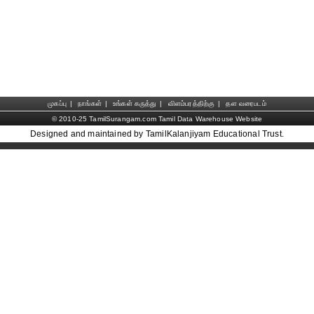
முகப்பு
|
நாங்கள்
|
உங்கள் கருத்து
|
விளம்பரத்திற்கு
|
தள வரைபடம்
© 2010-25 TamilSurangam.com Tamil Data Warehouse Website
Designed and maintained by TamilKalanjiyam Educational Trust.