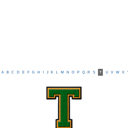
A
B
C
D
E
F
G
H
I
J
K
L
M
N
O
P
Q
R
S
T
U
V
W
X