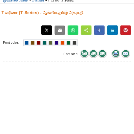
முதன்மை பக்கம்
»
அகராதி
»
T வரிசை (T Series)
T வரிசை (T Series) - ஆங்கில-தமிழ் அகராதி
Font color:
Font size: