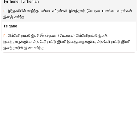
Tyrrhene, Tyrrhenian
n.
இத்தாலியில் வாழ்ந்த பண்டை எட்ரஸ்கள் இனத்தவர், (பெயரடை) பண்டை எடரஸ்கன்
இனஞ் சார்ந்த.
Tzigane
n.
அங்கேரி நாட்டு ஜிப்சி இனத்தவர், (பெயரடை) அங்கேரிநாட்டு ஜிப்ஸி
இனத்தவருக்குரிய, அங்கேரி நாட்டு ஜிப்ஸி இனத்தவருக்குரிய, அங்கேரி நாட்டு ஜிப்ஸி
இனத்தவரின் இசை சார்ந்த.