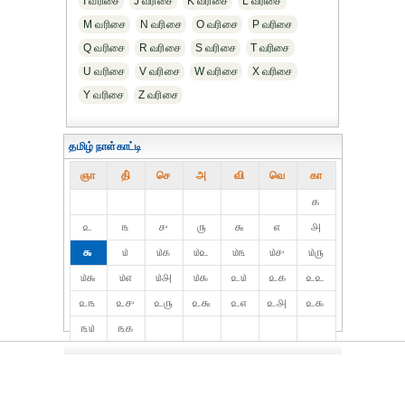
I வரிசை
J வரிசை
K வரிசை
L வரிசை
M வரிசை
N வரிசை
O வரிசை
P வரிசை
Q வரிசை
R வரிசை
S வரிசை
T வரிசை
U வரிசை
V வரிசை
W வரிசை
X வரிசை
Y வரிசை
Z வரிசை
தமிழ் நாள்காட்டி
ஞா
தி்
செ
அ
வி
வெ
கா
௧
௨
௩
௪
௫
௬
௭
௮
௯
௰
௰௧
௰௨
௰௩
௰௪
௰௫
௰௬
௰௭
௰௮
௰௯
௨௰
௨௧
௨௨
௨௩
௨௪
௨௫
௨௬
௨௭
௨௮
௨௯
௩௰
௩௧