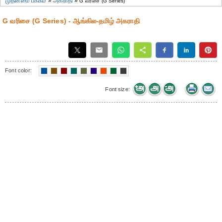
முதன்மை பக்கம்
»
அகராதி
»
G வரிசை (G Series)
G வரிசை (G Series) - ஆங்கில-தமிழ் அகராதி
Font color:
Font size: