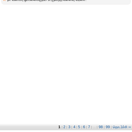
1
2
3
4
5
6
7
98
99
தொடர்ச்சி ››
|
|
|
|
|
|
| ... |
|
|