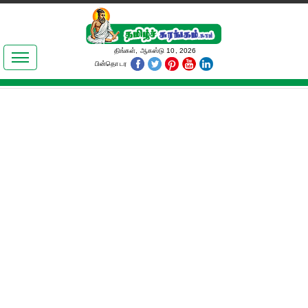
இலக்கியங்கள்
திங்கள், ஆகஸ்டு 10, 2026
பின்தொடர
தமிழ் உலகம்
அறிவியல்
பொதுஅறிவு
ஆன்மிகம்
ஜோதிடம்
மருத்துவம்
பெண்கள் பகுதி
நகைச்சுவை
கலையுலகம்