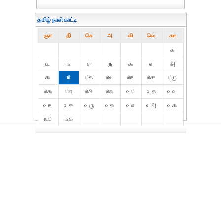
தமிழ் நாள்காட்டி
ஞா
தி்
செ
அ
வி
வெ
கா
௧
௨
௩
௪
௫
௬
௭
௮
௯
௰
௰௧
௰௨
௰௩
௰௪
௰௫
௰௬
௰௭
௰௮
௰௯
௨௰
௨௧
௨௨
௨௩
௨௪
௨௫
௨௬
௨௭
௨௮
௨௯
௩௰
௩௧