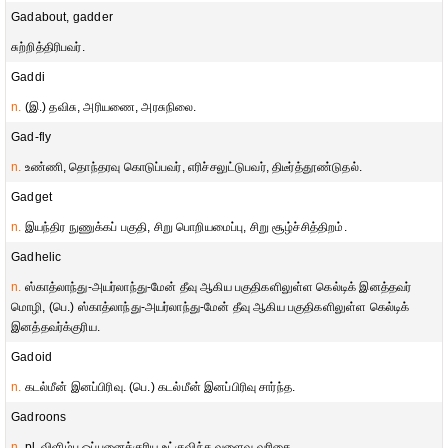
Gadabout, gadder
சுற்றித்திரிபவர்.
Gaddi
n.
(இ.) தவிசு, அரியணை, அரசுநிலை.
Gad-fly
n.
உண்ணி, தொந்தரவு கொடுப்பவர், எரிச்சலுட்டுபவர், திடீர்த்தூண்டுதல்.
Gadget
n.
இயந்திர நுணுக்கப் பகுதி, சிறு பொறியமைப்பு, சிறு சூழ்ச்சித்திறம்.
Gadhelic
n.
ஸ்காத்லாந்து-அயர்லாந்து-மேன் தீவு ஆகிய பகுதிகளிலுள்ள கெல்டிக் இனத்தவர்
மொழி, (பெ.) ஸ்காத்லாந்து-அயர்லாந்து-மேன் தீவு ஆகிய பகுதிகளிலுள்ள கெல்டிக்
இனத்தவர்க்குரிய.
Gadoid
n.
கடல்மீன் இனப்பிரிவு. (பெ.) கடல்மீன் இனப்பிரிவு சார்ந்த.
Gadroons
n.
pl. விளிம்பு ஒப்பனைக்குரிய உட்குவிந்த வளைவு வரிசை.