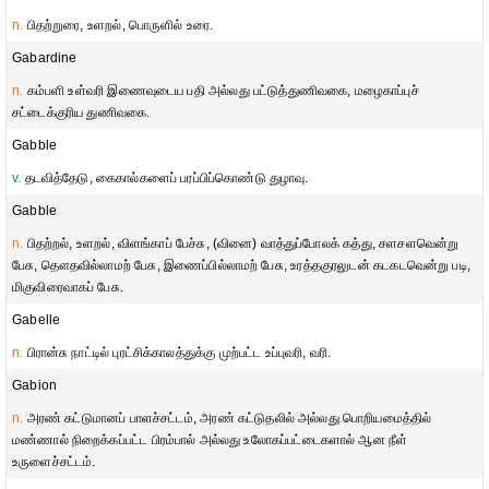
n.
பிதற்றுரை, உளறல், பொருளில் உரை.
Gabardine
n.
கம்பளி உள்வரி இணைவுடைய பதி அல்லது பட்டுத்துணிவகை, மழைகாப்புச்
சட்டைக்குரிய துணிவகை.
Gabble
v.
தடவித்தேடு, கைகால்களைப் பரப்பிப்கொண்டு துழாவு.
Gabble
n.
பிதற்றல், உளறல், விளங்காப் பேச்சு, (வினை) வாத்துப்போலக் கத்து, சளசளவென்று
பேசு, தௌதவில்லாமற் பேசு, இணைப்பில்லாமற் பேசு, உரத்தகுரலுடன் கடகடவென்று படி,
மிகுவிரைவாகப் பேசு.
Gabelle
n.
பிரான்சு நாட்டில் புரட்சிக்காலத்துக்கு முற்பட்ட உப்புவரி, வரி.
Gabion
n.
அரண் கட்டுமானப் பாளச்சட்டம், அரண் கட்டுதலில் அல்லது பொறியமைத்தில்
மண்ணால் நிறைக்கப்பட்ட பிரம்பால் அல்லது உலோகப்பட்டைகளால் ஆன நீள்
உருளைச்சட்டம்.