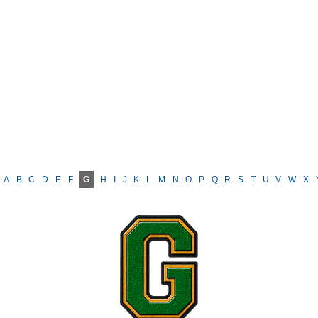
A
B
C
D
E
F
G
H
I
J
K
L
M
N
O
P
Q
R
S
T
U
V
W
X