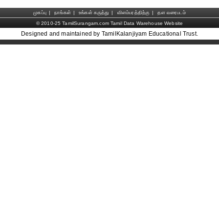
முகப்பு
|
நாங்கள்
|
உங்கள் கருத்து
|
விளம்பரத்திற்கு
|
தள வரைபடம்
© 2010-25 TamilSurangam.com Tamil Data Warehouse Website
Designed and maintained by TamilKalanjiyam Educational Trust.