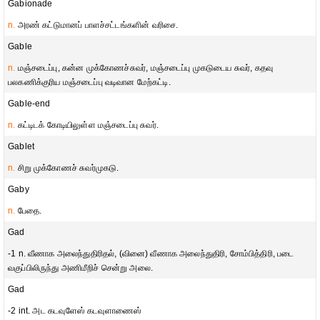
Gabionade
n.
அரண் கட்டுமானப் பாளச்சட்டங்களின் வரிசை.
Gable
n.
மஞ்சடைப்பு, கன்ன முக்கோணச்சுவர், மஞ்சடைப்பு முகடுடைய சுவர், கதவு
பலகணிக்குரிய மஞ்சடைப்பு வடிவான மேற்கட்டி.
Gable-end
n.
கட்டிடக் கோடியிலுள்ள மஞ்சடைப்பு சுவர்.
Gablet
n.
சிறு முக்கோணச் சுவர்முகடு.
Gaby
n.
பேதை.
Gad
-1 n. வீணாக அலைந்துதிரிதல், (வினை) வீணாக அலைந்துதிரி, சோம்பித்திரி, படை
வகுப்பிலிருந்து அணிமீறிச் சென்று அலை.
Gad
-2 int. அட கடவுளேஸ் கடவுளாணைஸ்