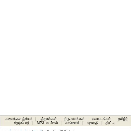
கலைக் களஞ்சியம்
|
புத்தகங்கள்
|
திருமணங்கள்
|
வரைபடங்கள்
|
தமிழ்த்
தேடுபொறி
|
MP3 பாடல்கள்
|
வானொலி
|
அகராதி
|
திரட்டி