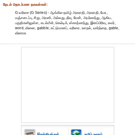
தேட‌ல் தொட‌ர்பான தகவ‌ல்க‌ள்:
G வரிசை (G Series) - ஆங்கில-தமிழ் அகராதி, அகராதி, பேசு,
மஞ்சடைப்பு, சிறு, அரண், அல்லது, தீவு, மேன், அயர்லாந்து, ஆகிய,
பகுதிகளிலுள்ள, கடல்மீன், கெல்டிக், ஸ்காத்லாந்து, இனப்பிரிவு, சுவர்,
word, வினை, gabble, கட்டுமானப், வரிசை, உளறல், வார்த்தை, gable,
வீணாக
இலக்கியங்கள்
தமிழ் உலகம்