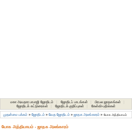
மகா அவதார பாபாஜி ஜோதிடம்
|
ஜோதிடப் பாடங்கள்
|
பிரபல ஜாதகங்கள்
|
ஜோதிடக் கட்டுரைகள்
|
ஜோதிடக் குறிப்புகள்
|
கேள்வி-பதில்கள்
முதன்மை பக்கம்
»
ஜோதிடம்
»
வேத ஜோதிடம்
»
ஜாதக அலங்காரம்
»
யோக அத்தியாயம்
யோக அத்தியாயம் - ஜாதக அலங்காரம்