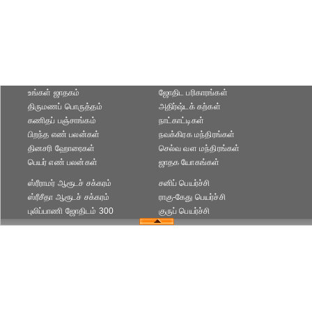
உங்கள் ஜாதகம்
ஜோதிட ப‌ரிகார‌ங்க‌ள்
திருமணப் பொருத்தம்
அதிர்ஷ்டக் கற்கள்
கணிதப் பஞ்சாங்கம்
நாட்காட்டிகள்
பிறந்த எண் பலன்கள்
நவக்கிரக மந்திரங்கள்
தினசரி ஹோரைகள்
செல்வ வள மந்திரங்கள்
பெயர் எண் பலன்கள்
ஜாதக யோகங்கள்
ஸ்ரீராமர் ஆரூடச் சக்கரம்
சனிப் பெயர்ச்சி
ஸ்ரீசீதா ஆரூடச் சக்கரம்
ராகு-கேது பெயர்ச்சி
புலிப்பாணி ஜோதிடம் 300
குருப் பெயர்ச்சி