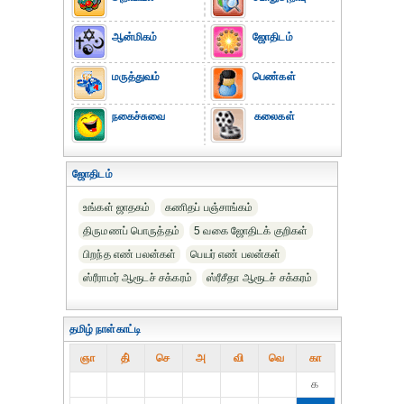
ஆன்மிகம்
ஜோதிடம்
மருத்துவம்
பெண்கள்
நகைச்சுவை
கலைகள்
ஜோதிடம்
உங்கள் ஜாதகம்
கணிதப் பஞ்சாங்கம்
திருமணப் பொருத்தம்
5 வகை ஜோதிடக் குறிகள்
பிறந்த எண் பலன்கள்
பெயர் எண் பலன்கள்
ஸ்ரீராமர் ஆரூடச் சக்கரம்
ஸ்ரீசீதா ஆரூடச் சக்கரம்
தமிழ் நாள்காட்டி
ஞா
தி்
செ
அ
வி
வெ
கா
௧