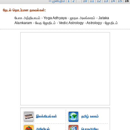
‹‹ முன்புறம்
1
2
10
11
12
13
14
15
16
|
|
| ... |
|
|
|
|
|
|
தேட‌ல் தொட‌ர்பான தகவ‌ல்க‌ள்:
யோக அத்தியாயம் - Yoga Adhyaya - ஜாதக அலங்காரம் - Jataka
Alankaram - வேத ஜோதிடம் - Vedic Astrology - Astrology - ஜோதிடம்
இலக்கியங்கள்
தமிழ் உலகம்
அறிவியல்
பொதுஅறிவு