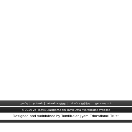
முகப்பு
|
நாங்கள்
|
உங்கள் கருத்து
|
விளம்பரத்திற்கு
|
தள வரைபடம்
© 2010-25 TamilSurangam.com Tamil Data Warehouse Website
Designed and maintained by TamilKalanjiyam Educational Trust.