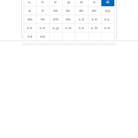
௨
௩
௪
௫
௬
௭
௮
௯
௰
௰௧
௰௨
௰௩
௰௪
௰௫
௰௬
௰௭
௰௮
௰௯
௨௰
௨௧
௨௨
௨௩
௨௪
௨௫
௨௬
௨௭
௨௮
௨௯
௩௰
௩௧