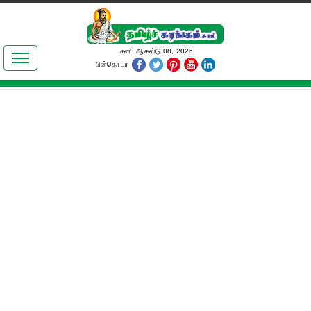
இலக்கியங்கள்
சனி, ஆகஸ்டு 08, 2026
பின்தொடர
தமிழ் உலகம்
அறிவியல்
பொதுஅறிவு
ஆன்மிகம்
ஜோதிடம்
மருத்துவம்
பெண்கள் பகுதி
நகைச்சுவை
கலையுலகம்