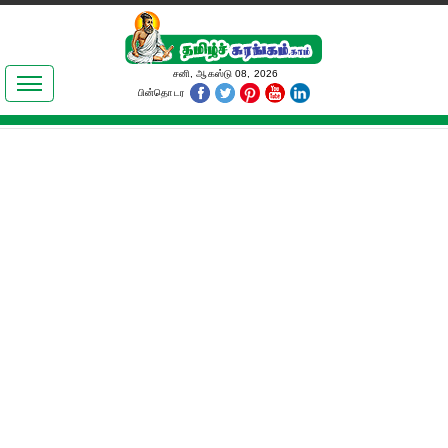
இலக்கியங்கள்
சனி, ஆகஸ்டு 08, 2026
பின்தொடர
தமிழ் உலகம்
அறிவியல்
பொதுஅறிவு
ஆன்மிகம்
ஜோதிடம்
மருத்துவம்
பெண்கள் பகுதி
நகைச்சுவை
கலையுலகம்