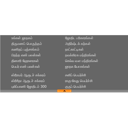
உங்கள் ஜாதகம்
ஜோதிட ப‌ரிகார‌ங்க‌ள்
திருமணப் பொருத்தம்
அதிர்ஷ்டக் கற்கள்
கணிதப் பஞ்சாங்கம்
நாட்காட்டிகள்
பிறந்த எண் பலன்கள்
நவக்கிரக மந்திரங்கள்
தினசரி ஹோரைகள்
செல்வ வள மந்திரங்கள்
பெயர் எண் பலன்கள்
ஜாதக யோகங்கள்
ஸ்ரீராமர் ஆரூடச் சக்கரம்
சனிப் பெயர்ச்சி
ஸ்ரீசீதா ஆரூடச் சக்கரம்
ராகு-கேது பெயர்ச்சி
புலிப்பாணி ஜோதிடம் 300
குருப் பெயர்ச்சி