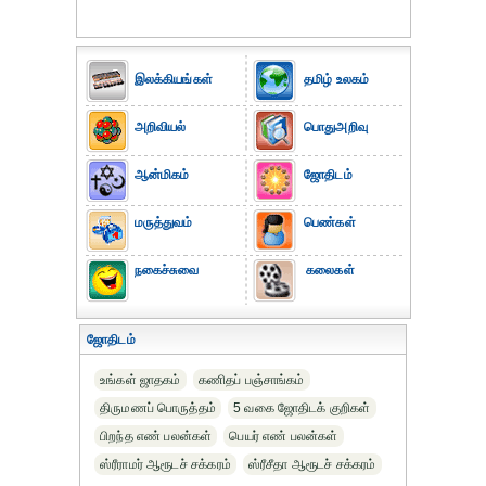
இலக்கியங்கள்
தமிழ் உலகம்
அறிவியல்
பொதுஅறிவு
ஆன்மிகம்
ஜோதிடம்
மருத்துவம்
பெண்கள்
நகைச்சுவை
கலைகள்
ஜோதிடம்
உங்கள் ஜாதகம்
கணிதப் பஞ்சாங்கம்
திருமணப் பொருத்தம்
5 வகை ஜோதிடக் குறிகள்
பிறந்த எண் பலன்கள்
பெயர் எண் பலன்கள்
ஸ்ரீராமர் ஆரூடச் சக்கரம்
ஸ்ரீசீதா ஆரூடச் சக்கரம்