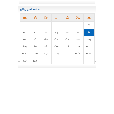
தமிழ் நாள்காட்டி
ஞா
தி்
செ
அ
வி
வெ
கா
௧
௨
௩
௪
௫
௬
௭
௮
௯
௰
௰௧
௰௨
௰௩
௰௪
௰௫
௰௬
௰௭
௰௮
௰௯
௨௰
௨௧
௨௨
௨௩
௨௪
௨௫
௨௬
௨௭
௨௮
௨௯
௩௰
௩௧