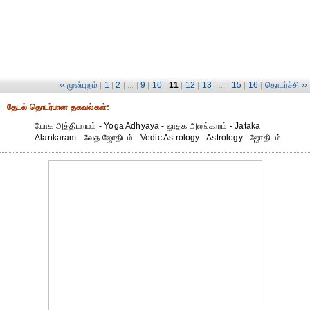
‹‹ முன்புறம்
1
2
9
10
11
12
13
15
16
தொடர்ச்சி ››
|
|
| ... |
|
|
|
|
| ... |
|
|
தேட‌ல் தொட‌ர்பான தகவ‌ல்க‌ள்:
யோக அத்தியாயம் - Yoga Adhyaya - ஜாதக அலங்காரம் - Jataka
Alankaram - வேத ஜோதிடம் - Vedic Astrology - Astrology - ஜோதிடம்