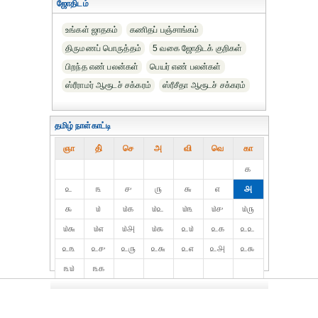
ஜோதிடம்
உங்கள் ஜாதகம்
கணிதப் பஞ்சாங்கம்
திருமணப் பொருத்தம்
5 வகை ஜோதிடக் குறிகள்
பிறந்த எண் பலன்கள்
பெயர் எண் பலன்கள்
ஸ்ரீராமர் ஆரூடச் சக்கரம்
ஸ்ரீசீதா ஆரூடச் சக்கரம்
தமிழ் நாள்காட்டி
ஞா
தி்
செ
அ
வி
வெ
கா
௧
௨
௩
௪
௫
௬
௭
௮
௯
௰
௰௧
௰௨
௰௩
௰௪
௰௫
௰௬
௰௭
௰௮
௰௯
௨௰
௨௧
௨௨
௨௩
௨௪
௨௫
௨௬
௨௭
௨௮
௨௯
௩௰
௩௧