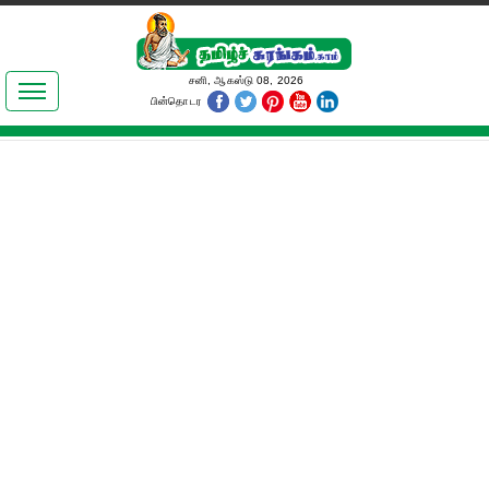
இலக்கியங்கள்
சனி, ஆகஸ்டு 08, 2026
பின்தொடர
தமிழ் உலகம்
அறிவியல்
பொதுஅறிவு
ஆன்மிகம்
ஜோதிடம்
மருத்துவம்
பெண்கள் பகுதி
நகைச்சுவை
கலையுலகம்