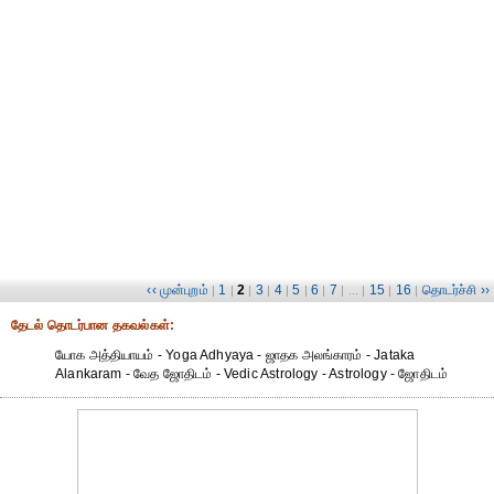
‹‹ முன்புறம்
1
2
3
4
5
6
7
15
16
தொடர்ச்சி ››
|
|
|
|
|
|
|
| ... |
|
|
தேட‌ல் தொட‌ர்பான தகவ‌ல்க‌ள்:
யோக அத்தியாயம் - Yoga Adhyaya - ஜாதக அலங்காரம் - Jataka
Alankaram - வேத ஜோதிடம் - Vedic Astrology - Astrology - ஜோதிடம்