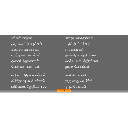
உங்கள் ஜாதகம்
ஜோதிட ப‌ரிகார‌ங்க‌ள்
திருமணப் பொருத்தம்
அதிர்ஷ்டக் கற்கள்
கணிதப் பஞ்சாங்கம்
நாட்காட்டிகள்
பிறந்த எண் பலன்கள்
நவக்கிரக மந்திரங்கள்
தினசரி ஹோரைகள்
செல்வ வள மந்திரங்கள்
பெயர் எண் பலன்கள்
ஜாதக யோகங்கள்
ஸ்ரீராமர் ஆரூடச் சக்கரம்
சனிப் பெயர்ச்சி
ஸ்ரீசீதா ஆரூடச் சக்கரம்
ராகு-கேது பெயர்ச்சி
புலிப்பாணி ஜோதிடம் 300
குருப் பெயர்ச்சி