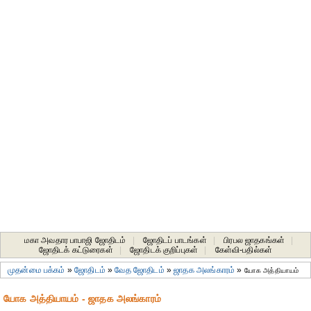
மகா அவதார பாபாஜி ஜோதிடம்
|
ஜோதிடப் பாடங்கள்
|
பிரபல ஜாதகங்கள்
|
ஜோதிடக் கட்டுரைகள்
|
ஜோதிடக் குறிப்புகள்
|
கேள்வி-பதில்கள்
முதன்மை பக்கம்
»
ஜோதிடம்
»
வேத ஜோதிடம்
»
ஜாதக அலங்காரம்
»
யோக அத்தியாயம்
யோக அத்தியாயம் - ஜாதக அலங்காரம்