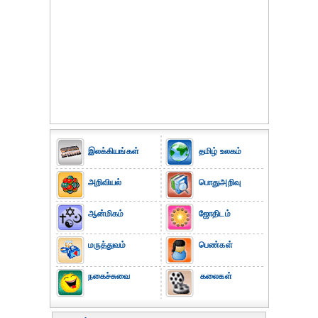
இலக்கியங்கள்
தமிழ் உலகம்
அறிவியல்
பொதுஅறிவு
ஆன்மிகம்
ஜோதிடம்
மருத்துவம்
பெண்கள்
நகைச்சுவை
கலைகள்