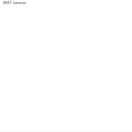
2637. வளனரசு