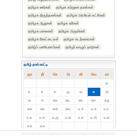
தமிழக ஊர்கள்
தமிழக சுற்றுலா தலங்கள்
தமிழக திருத்தலங்கள்
தமிழக அரசியல் கட்சிகள்
தமிழக ஆறுகள்
தமிழக ஏரிகள்
தமிழக மலைகள்
தமிழக அருவிகள்
தமிழக கோட்டைகள்
தமிழக கடற்கரைகள்
தமிழ்ப் பணியாளர்கள்
தமிழர் வாழும் நாடுகள்
தமிழ் நாள்காட்டி
ஞா
தி்
செ
அ
வி
வெ
கா
௧
௨
௩
௪
௫
௬
௭
௮
௯
௰
௰௧
௰௨
௰௩
௰௪
௰௫
௰௬
௰௭
௰௮
௰௯
௨௰
௨௧
௨௨
௨௩
௨௪
௨௫
௨௬
௨௭
௨௮
௨௯
௩௰
௩௧