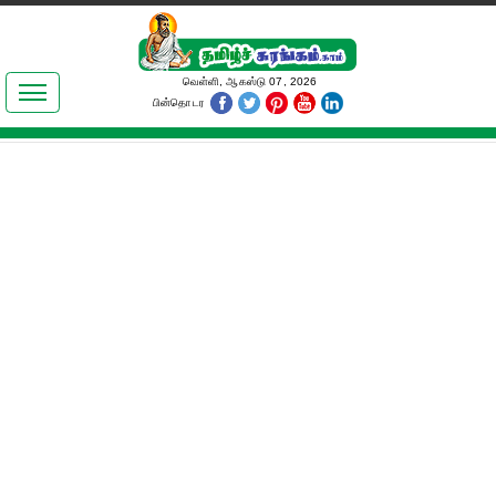
இலக்கியங்கள்
வெள்ளி, ஆகஸ்டு 07, 2026
பின்தொடர
தமிழ் உலகம்
அறிவியல்
பொதுஅறிவு
ஆன்மிகம்
ஜோதிடம்
மருத்துவம்
பெண்கள் பகுதி
நகைச்சுவை
கலையுலகம்