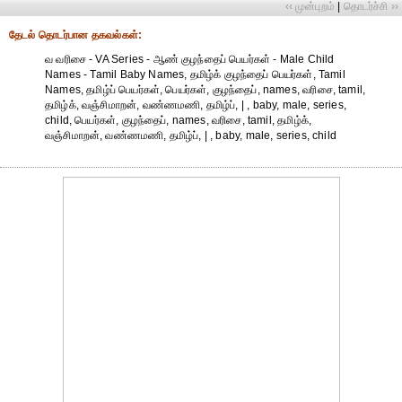
‹‹ முன்புறம்
|
தொடர்ச்சி ››
தேட‌ல் தொட‌ர்பான தகவ‌ல்க‌ள்:
வ வரிசை - VA Series - ஆண் குழந்தைப் பெயர்கள் - Male Child
Names - Tamil Baby Names, தமிழ்க் குழந்தைப் பெயர்கள், Tamil
Names, தமிழ்ப் பெயர்கள், பெயர்கள், குழந்தைப், names, வரிசை, tamil,
தமிழ்க், வஞ்சிமாறன், வண்ணமணி, தமிழ்ப், | , baby, male, series,
child, பெயர்கள், குழந்தைப், names, வரிசை, tamil, தமிழ்க்,
வஞ்சிமாறன், வண்ணமணி, தமிழ்ப், | , baby, male, series, child