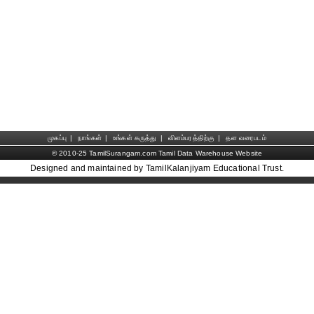
முகப்பு
|
நாங்கள்
|
உங்கள் கருத்து
|
விளம்பரத்திற்கு
|
தள வரைபடம்
© 2010-25 TamilSurangam.com Tamil Data Warehouse Website
Designed and maintained by TamilKalanjiyam Educational Trust.