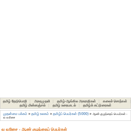
தமிழ் தேடுபொறி
|
அகரமுதலி
|
தமிழ்-ஆங்கில அகராதிகள்
|
கலைச் சொற்கள்
|
தமிழ் மின்னஞ்சல்
|
தமிழ் உரையாடல்
|
தமிழ்க் கட்டுரைகள்
முதன்மை பக்கம்
»
தமிழ் உலகம்
»
தமிழ்ப் பெயர்கள் (5000)
»
ஆண் குழந்தைப் பெயர்கள் -
வ வரிசை
வ வரிசை - ஆண் குழந்தைப் பெயர்கள்