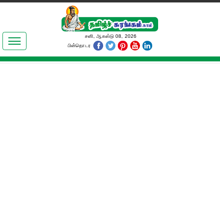
இலக்கியங்கள்
சனி, ஆகஸ்டு 08, 2026
பின்தொடர
தமிழ் உலகம்
அறிவியல்
பொதுஅறிவு
ஆன்மிகம்
ஜோதிடம்
மருத்துவம்
பெண்கள் பகுதி
நகைச்சுவை
கலையுலகம்