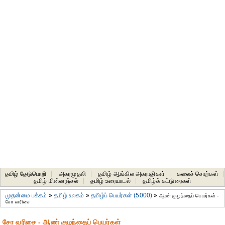
தமிழ் தேடுபொறி
|
அகரமுதலி
|
தமிழ்-ஆங்கில அகராதிகள்
|
கலைச் சொற்கள்
|
தமிழ் மின்னஞ்சல்
|
தமிழ் உரையாடல்
|
தமிழ்க் கட்டுரைகள்
முதன்மை பக்கம்
»
தமிழ் உலகம்
»
தமிழ்ப் பெயர்கள் (5000)
»
ஆண் குழந்தைப் பெயர்கள் -
சோ வரிசை
சோ வரிசை - ஆண் குழந்தைப் பெயர்கள்