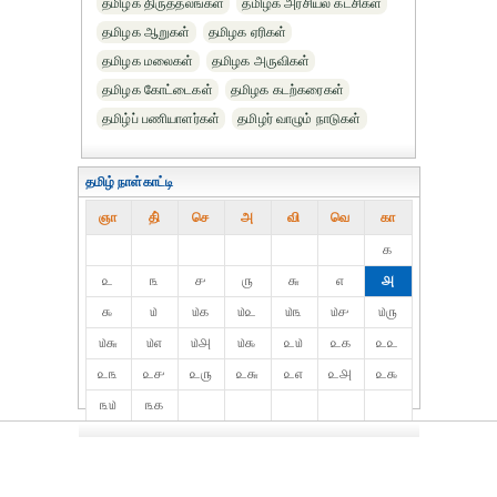
தமிழக திருத்தலங்கள்
தமிழக அரசியல் கட்சிகள்
தமிழக ஆறுகள்
தமிழக ஏரிகள்
தமிழக மலைகள்
தமிழக அருவிகள்
தமிழக கோட்டைகள்
தமிழக கடற்கரைகள்
தமிழ்ப் பணியாளர்கள்
தமிழர் வாழும் நாடுகள்
தமிழ் நாள்காட்டி
ஞா
தி்
செ
அ
வி
வெ
கா
௧
௨
௩
௪
௫
௬
௭
௮
௯
௰
௰௧
௰௨
௰௩
௰௪
௰௫
௰௬
௰௭
௰௮
௰௯
௨௰
௨௧
௨௨
௨௩
௨௪
௨௫
௨௬
௨௭
௨௮
௨௯
௩௰
௩௧