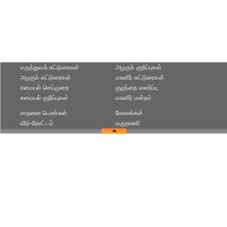
மருத்துவக் கட்டுரைகள்
அழகுக் குறிப்புகள்
அழகுக் கட்டுரைகள்
மகளிர் கட்டுரைகள்
சமையல் செய்முறை
குழந்தை வளர்ப்பு
சமையல் குறிப்புகள்
மகளிர் மன்றம்
சாதனை பெண்கள்
கோலங்கள்
வீடு-தோட்டம்
மருதாணி