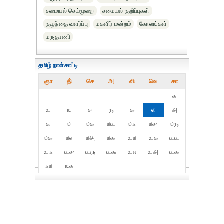
சமையல் செய்முறை
சமையல் குறிப்புகள்
குழந்தை வளர்ப்பு
மகளிர் மன்றம்
கோலங்கள்
மருதாணி
தமிழ் நாள்காட்டி
ஞா
தி்
செ
அ
வி
வெ
கா
௧
௨
௩
௪
௫
௬
௭
௮
௯
௰
௰௧
௰௨
௰௩
௰௪
௰௫
௰௬
௰௭
௰௮
௰௯
௨௰
௨௧
௨௨
௨௩
௨௪
௨௫
௨௬
௨௭
௨௮
௨௯
௩௰
௩௧