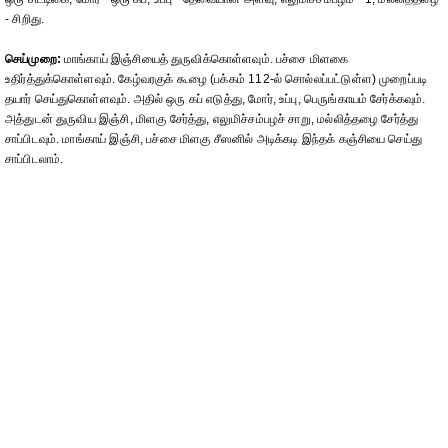
- சிறிது.
செய்முறை:
மாங்காய் இஞ்சியைத் துருவிக்கொள்ளவும். பச்சை மிளகை
உதிர்த்துக்கொள்ளவும். கேழ்வரகுக் கூழை (பக்கம் 112-ல் சொல்லப்பட்டுள்ள) முறைப்படி
தயார் செய்துகொள்ளவும். அதில் ஒரு கப் எடுத்து, மோர், உப்பு, பெருங்காயம் சேர்க்கவும்.
அத்துடன் துருவிய இஞ்சி, மிளகு சேர்த்து, எலுமிச்சம்பழச் சாறு, மல்லித்தழை சேர்த்து
சாப்பிடவும். மாங்காய் இஞ்சி, பச்சை மிளகு சீஸனில் அடிக்கடி இந்தக் கஞ்சியை செய்து
சாப்பிடலாம்.