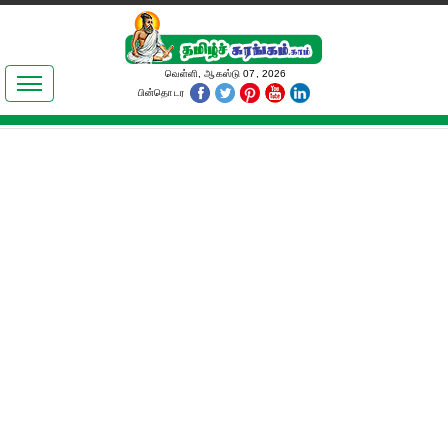
இலக்கியங்கள்
வெள்ளி, ஆகஸ்டு 07, 2026
பின்தொடர
தமிழ் உலகம்
அறிவியல்
பொதுஅறிவு
ஆன்மிகம்
ஜோதிடம்
மருத்துவம்
பெண்கள் பகுதி
நகைச்சுவை
கலையுலகம்