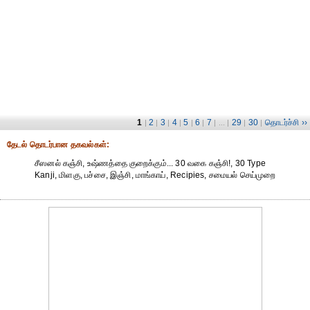
1
2
3
4
5
6
7
29
30
தொடர்ச்சி ››
|
|
|
|
|
|
| ... |
|
|
தேட‌ல் தொட‌ர்பான தகவ‌ல்க‌ள்:
சீஸனல் கஞ்சி, உஷ்ணத்தை குறைக்கும்... 30 வகை கஞ்சி!, 30 Type
Kanji, மிளகு, பச்சை, இஞ்சி, மாங்காய், Recipies, சமையல் செய்முறை