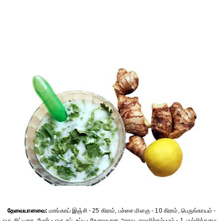
தேவையானவை:
மாங்காய் இஞ்சி - 25 கிராம், பச்சை மிளகு - 10 கிராம், பெருங்காயம் -
ஒரு சிட்டிகை, மோர் - ஒரு கப், உப்பு - தேவையான அளவு, எலுமிச்சம்பழம் - 1, மல்லித்தழை