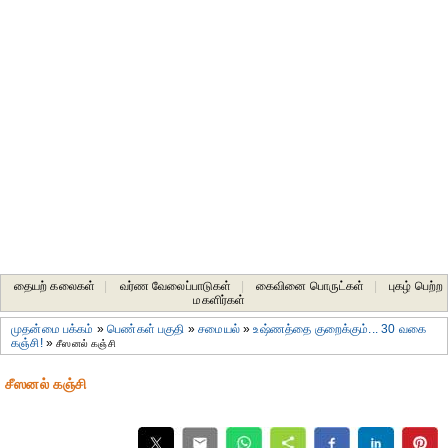
தையற் கலைகள்
|
வர்ண வேலைப்பாடுகள்
|
கைவினை பொருட்கள்
|
புகழ் பெற்ற
மகளிர்கள்
முதன்மை பக்கம்
»
பெண்கள் பகுதி
»
சமையல்
»
உஷ்ணத்தை குறைக்கும்... 30 வகை
கஞ்சி!
»
சீஸனல் கஞ்சி
சீஸனல் கஞ்சி