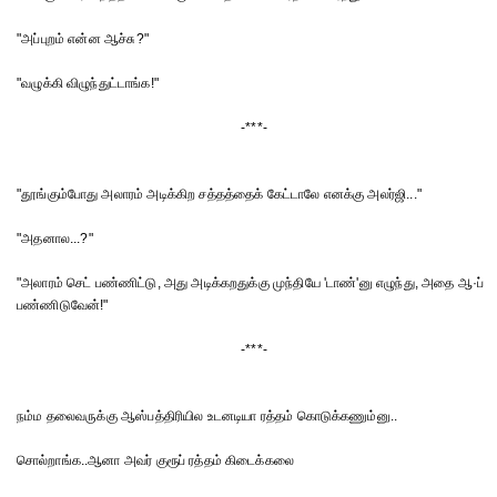
"அப்புறம் என்ன ஆச்சு?"
"வழுக்கி விழுந்துட்டாங்க!"
-***-
"தூங்கும்போது அலாரம் அடிக்கிற சத்தத்தைக் கேட்டாலே எனக்கு அலர்ஜி..."
"அதனால...?"
"அலாரம் செட் பண்ணிட்டு, அது அடிக்கறதுக்கு முந்தியே 'டாண்'னு எழுந்து, அதை ஆ·ப்
பண்ணிடுவேன்!"
-***-
நம்ம தலைவருக்கு ஆஸ்பத்திரியில உடனடியா ரத்தம் கொடுக்கணும்னு..
சொல்றாங்க..ஆனா அவர் குரூப் ரத்தம் கிடைக்கலை