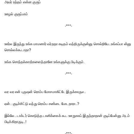
அவர் ரத்தம் என்ன குரூப்
ஊழல் குரூப்பாம்
-***-
ஊர்ல இருந்து உங்க மாமனார் வர்றதா கடிதம் வந்திருக்குன்னு சொல்றியே..உங்கப்பா ன்னு
சொல்லக்கூடாதா?
உங்க சொந்தக்காரர்களைத்தானே உங்களுக்கு பிடிக்கும்.
-***-
வர வர என் புருஷன் ரொம்ப மோசமாகிட்டே இருக்காருடீ..
ஏன்.. குடிச்சிட்டு வந்து ரொம்ப சண்டை போடறாரா..?
இல்லே.. டாக்டர் கொடுத்த டானிக்கைக் கூட ஊறுகாய் இருந்தாதான் குடிப்பேன்னு அடம்
பிடிக்கிறாருடி..!
-***-