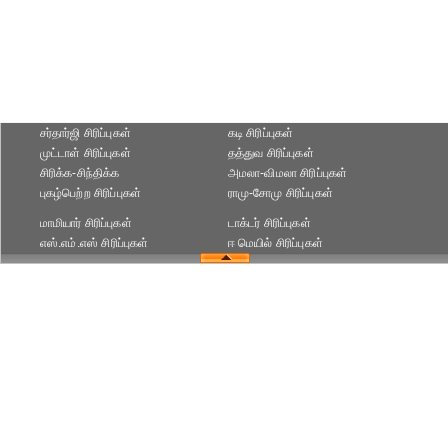
சர்தார்ஜி சிரிப்புகள்
கடி சிரிப்புகள்
முட்டாள் சிரிப்புகள்
தத்துவ சிரிப்புகள்
சிரிக்க-சிந்திக்க
அமலா-விமலா சிரிப்புகள்
புகழ்பெற்ற சிரிப்புகள்
ராமு-சோமு சிரிப்புகள்
மாமியார் சிரிப்புகள்
டாக்டர் சிரிப்புகள்
எஸ்.எம்.எஸ் சிரிப்புகள்
ஈ மெயில் சிரிப்புகள்