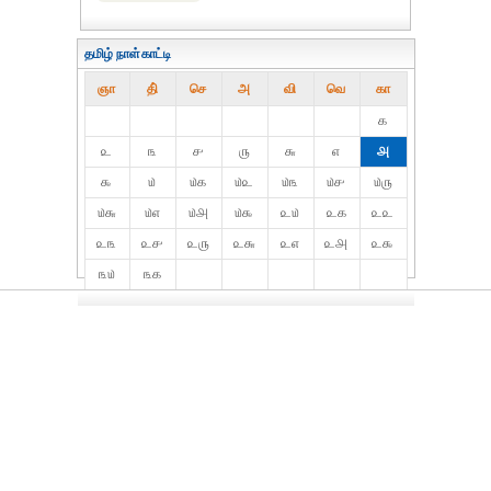
தமிழ் நாள்காட்டி
ஞா
தி்
செ
அ
வி
வெ
கா
௧
௨
௩
௪
௫
௬
௭
௮
௯
௰
௰௧
௰௨
௰௩
௰௪
௰௫
௰௬
௰௭
௰௮
௰௯
௨௰
௨௧
௨௨
௨௩
௨௪
௨௫
௨௬
௨௭
௨௮
௨௯
௩௰
௩௧