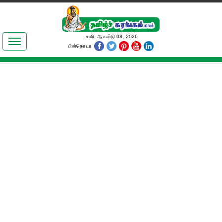
இலக்கியங்கள்
சனி, ஆகஸ்டு 08, 2026
பின்தொடர
தமிழ் உலகம்
அறிவியல்
பொதுஅறிவு
ஆன்மிகம்
ஜோதிடம்
மருத்துவம்
பெண்கள் பகுதி
நகைச்சுவை
கலையுலகம்