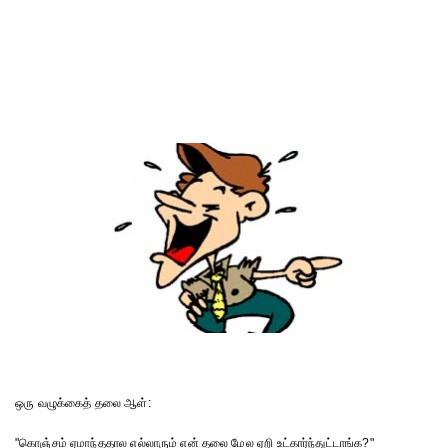
ஒரு வழுக்கைத் தலை ஆள்:
"கொஞ்சம் ஏமாந்ததால எல்லாரும் என் தலை மேல ஏறி உட்கார்ந்துட்டாங்க?"