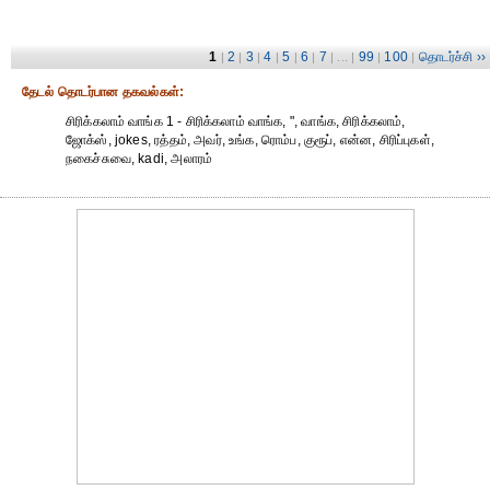
1
2
3
4
5
6
7
99
100
தொடர்ச்சி ››
|
|
|
|
|
|
| ... |
|
|
தேட‌ல் தொட‌ர்பான தகவ‌ல்க‌ள்:
சிரிக்கலாம் வாங்க 1 - சிரிக்கலாம் வாங்க, ", வாங்க, சிரிக்கலாம்,
ஜோக்ஸ், jokes, ரத்தம், அவர், உங்க, ரொம்ப, குரூப், என்ன, சிரிப்புகள்,
நகைச்சுவை, kadi, அலாரம்