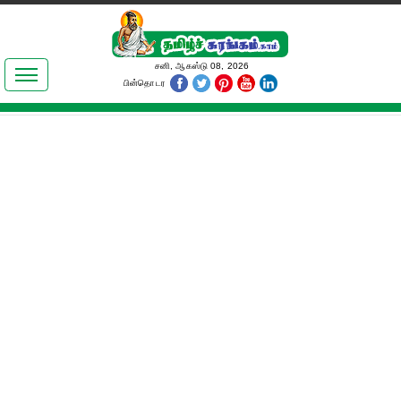
இலக்கியங்கள்
சனி, ஆகஸ்டு 08, 2026
பின்தொடர
தமிழ் உலகம்
அறிவியல்
பொதுஅறிவு
ஆன்மிகம்
ஜோதிடம்
மருத்துவம்
பெண்கள் பகுதி
நகைச்சுவை
கலையுலகம்