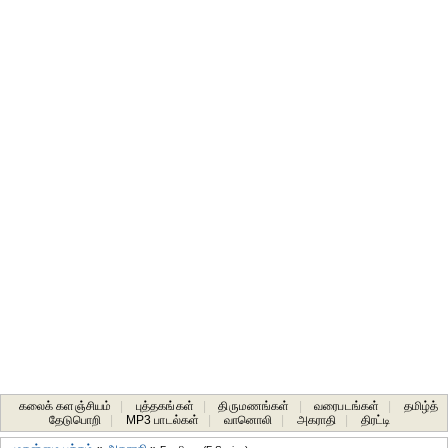
கலைக் களஞ்சியம்
|
புத்தகங்கள்
|
திருமணங்கள்
|
வரைபடங்கள்
|
தமிழ்த்
தேடுபொறி
|
MP3 பாடல்கள்
|
வானொலி
|
அகராதி
|
திரட்டி