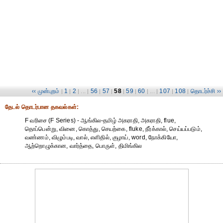
‹‹ முன்புறம்
1
2
56
57
58
59
60
107
108
தொடர்ச்சி ››
|
|
| ... |
|
|
|
|
| ... |
|
|
தேட‌ல் தொட‌ர்பான தகவ‌ல்க‌ள்:
F வரிசை (F Series) - ஆங்கில-தமிழ் அகராதி, அகராதி, flue,
தொப்பென்று, வினை, கொத்து, செயற்கை, fluke, நீர்க்கால், செய்யப்படும்,
வண்ணம், விழும்படி, வால், எளிதில், குழாய், word, நோக்கியோ,
ஆற்றொழுக்கான, வார்த்தை, பொருள், திமிங்கில