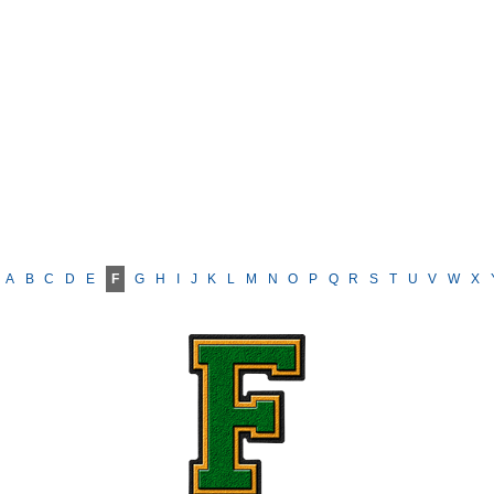
A
B
C
D
E
F
G
H
I
J
K
L
M
N
O
P
Q
R
S
T
U
V
W
X