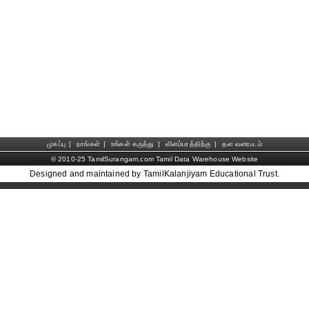
முகப்பு
|
நாங்கள்
|
உங்கள் கருத்து
|
விளம்பரத்திற்கு
|
தள வரைபடம்
© 2010-25 TamilSurangam.com Tamil Data Warehouse Website
Designed and maintained by TamilKalanjiyam Educational Trust.