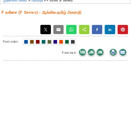
முதன்மை பக்கம்
»
அகராதி
»
F வரிசை (F Series)
F வரிசை (F Series) - ஆங்கில-தமிழ் அகராதி
Font color:
Font size: