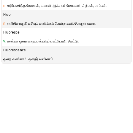
n.
உடுப்பணிந்த சேவகன், காலாள், இச்சகம் பேசுபவன், அற்பன், பசப்பன்.
Fluor
n.
எளிதில் உருகி மசியும் மணிக்கல் போன்ற கனிப்பொருள் வகை.
Fluoresce
v.
வண்ண ஔதகாலு, பன்னிறப் பகட்டொளி வெட்டு.
Fluorescence
ஔத வண்ணம், ஔதர் வண்ணம்