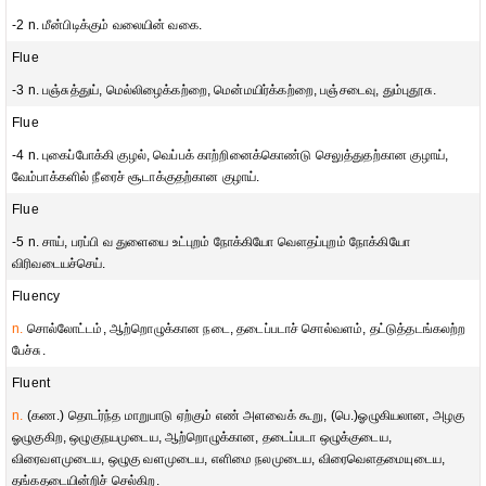
-2 n. மீன்பிடிக்கும் வலையின் வகை.
Flue
-3 n. பஞ்சுத்துய், மெல்லிழைக்கற்றை, மென்மயிர்க்கற்றை, பஞ்சடைவு, தும்புதூசு.
Flue
-4 n. புகைப்போக்கி குழல், வெப்பக் காற்றினைக்கொண்டு செலுத்துதற்கான குழாய்,
வேம்பாக்களில் நீரைச் சூடாக்குதற்கான குழாய்.
Flue
-5 n. சாய், பரப்பி வ துளையை உட்புறம் நோக்கியோ வௌதப்புறம் நோக்கியோ
விரிவடையச்செய்.
Fluency
n.
சொல்லோட்டம், ஆற்றொழுக்கான நடை, தடைப்படாச் சொல்வளம், தட்டுத்தடங்கலற்ற
பேச்சு.
Fluent
n.
(கண.) தொடர்ந்த மாறுபாடு ஏற்கும் எண் அளவைக் கூறு, (பெ.)ஓழுகியலான, அழகு
ஓழுகுகிற, ஒழுகுநயமுடைய, ஆற்றொழுக்கான, தடைப்படா ஒழுக்குடைய,
விரைவளமுடைய, ஒழுகு வளமுடைய, எளிமை நலமுடைய, விரைவௌதமையுடைய,
தங்கதடையின்றிச் செல்கிற.