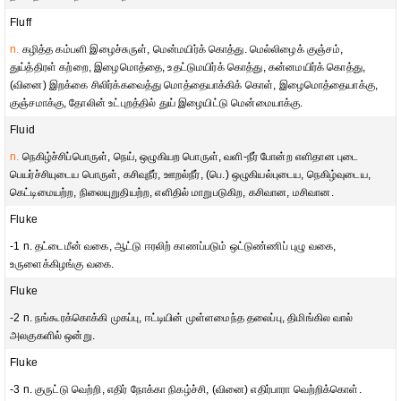
Fluff
n.
கழித்த கம்பளி இழைச்சுருள், மென்மயிர்க் கொத்து. மெல்லிழைக் குஞ்சம்,
துய்த்திரள் கற்றை, இழைமொத்தை, உதட்டுமயிர்க் கொத்து, கன்னமயிர்க் கொத்து,
(வினை) இறக்கை சிலிர்க்கவைத்து மொத்தையாக்கிக் கொள், இழைமொத்தையாக்கு,
குஞ்சமாக்கு, தோலின் உட்புறத்தில் துய் இழையிட்டு மென்மையாக்கு.
Fluid
n.
நெகிழ்ச்சிப்பொருள், நெய், ஒழுகியற பொருள், வளி-நீர் போன்ற எளிதான புடை
பெயர்ச்சியுடைய பொருள், கசிவுநீர், ஊறல்நீர், (பெ.) ஒழுகியல்புடைய, நெகிழ்வுடைய,
கெட்டிமையற்ற, நிலையுறுதியற்ற, எளிதில் மாறுபடுகிற, கசிவான, மசிவான.
Fluke
-1 n. தட்டைமீன் வகை, ஆட்டு ஈரலிற் காணப்படும் ஒட்டுண்ணிப் புழு வகை,
உருளைக்கிழங்கு வகை.
Fluke
-2 n. நங்கூரக்கொக்கி முகப்பு, ஈட்டியின் முள்ளமைந்த தலைப்பு, திமிங்கில வால்
அலகுகளில் ஒன்று.
Fluke
-3 n. குருட்டு வெற்றி, எதிர் நோக்கா நிகழ்ச்சி, (வினை) எதிர்பாரா வெற்றிக்கொள்.