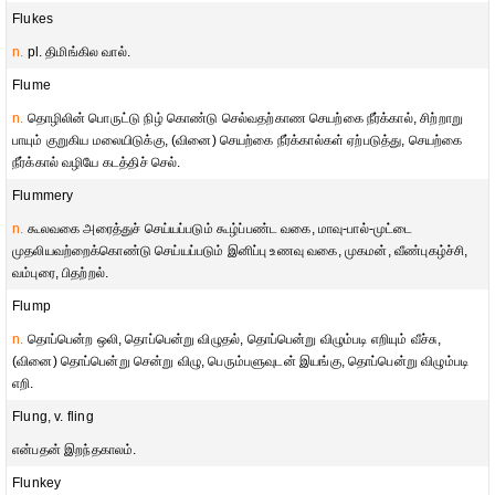
Flukes
n.
pl. திமிங்கில வால்.
Flume
n.
தொழிலின் பொருட்டு நிழ் கொண்டு செல்வதற்காண செயற்கை நீர்க்கால், சிற்றாறு
பாயும் குறுகிய மலையிடுக்கு, (வினை) செயற்கை நீர்க்கால்கள் ஏற்படுத்து, செயற்கை
நீர்க்கால் வழியே கடத்திச் செல்.
Flummery
n.
கூலவகை அரைத்துச் செய்யப்படும் கூழ்ப்பண்ட வகை, மாவு-பால்-முட்டை
முதலியவற்றைக்கொண்டு செய்யப்படும் இனிப்பு உணவு வகை, முகமன், வீண்புகழ்ச்சி,
வம்புரை, பிதற்றல்.
Flump
n.
தொப்பென்ற ஒலி, தொப்பென்று விழுதல், தொப்பென்று விழும்படி எறியும் வீச்சு,
(வினை) தொப்பென்று சென்று விழு, பெரும்பளுவுடன் இயங்கு, தொப்பென்று விழும்படி
எறி.
Flung, v. fling
என்பதன் இறந்தகாலம்.
Flunkey