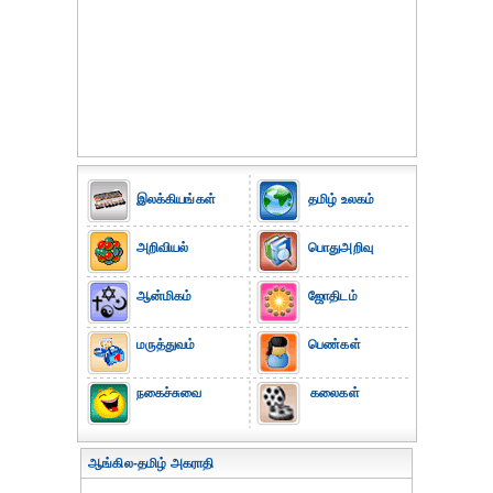
இலக்கியங்கள்
தமிழ் உலகம்
அறிவியல்
பொதுஅறிவு
ஆன்மிகம்
ஜோதிடம்
மருத்துவம்
பெண்கள்
நகைச்சுவை
கலைகள்
ஆங்கில-தமிழ் அகராதி