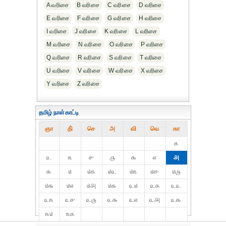
A வரிசை
B வரிசை
C வரிசை
D வரிசை
E வரிசை
F வரிசை
G வரிசை
H வரிசை
I வரிசை
J வரிசை
K வரிசை
L வரிசை
M வரிசை
N வரிசை
O வரிசை
P வரிசை
Q வரிசை
R வரிசை
S வரிசை
T வரிசை
U வரிசை
V வரிசை
W வரிசை
X வரிசை
Y வரிசை
Z வரிசை
தமிழ் நாள்காட்டி
ஞா
தி்
செ
அ
வி
வெ
கா
௧
௨
௩
௪
௫
௬
௭
௮
௯
௰
௰௧
௰௨
௰௩
௰௪
௰௫
௰௬
௰௭
௰௮
௰௯
௨௰
௨௧
௨௨
௨௩
௨௪
௨௫
௨௬
௨௭
௨௮
௨௯
௩௰
௩௧