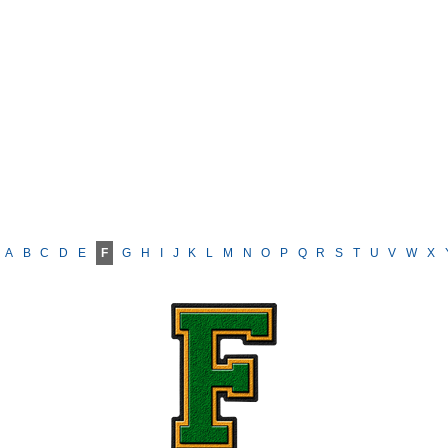
A
B
C
D
E
F
G
H
I
J
K
L
M
N
O
P
Q
R
S
T
U
V
W
X