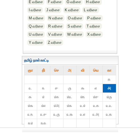
E வரிசை
F வரிசை
G வரிசை
H வரிசை
I வரிசை
J வரிசை
K வரிசை
L வரிசை
M வரிசை
N வரிசை
O வரிசை
P வரிசை
Q வரிசை
R வரிசை
S வரிசை
T வரிசை
U வரிசை
V வரிசை
W வரிசை
X வரிசை
Y வரிசை
Z வரிசை
தமிழ் நாள்காட்டி
ஞா
தி்
செ
அ
வி
வெ
கா
௧
௨
௩
௪
௫
௬
௭
௮
௯
௰
௰௧
௰௨
௰௩
௰௪
௰௫
௰௬
௰௭
௰௮
௰௯
௨௰
௨௧
௨௨
௨௩
௨௪
௨௫
௨௬
௨௭
௨௮
௨௯
௩௰
௩௧