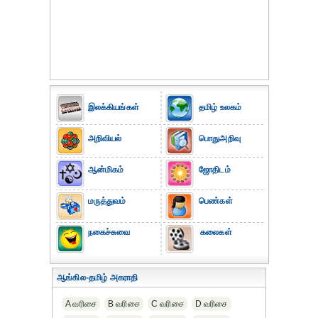
இலக்கியங்கள்
தமிழ் உலகம்
அறிவியல்
பொதுஅறிவு
ஆன்மிகம்
ஜோதிடம்
மருத்துவம்
பெண்கள்
நகைச்சுவை
கலைகள்
ஆங்கில-தமிழ் அகராதி
A வரிசை
B வரிசை
C வரிசை
D வரிசை