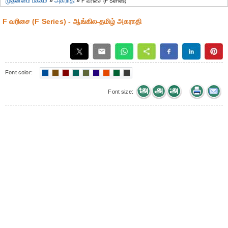
முதன்மை பக்கம்
»
அகராதி
»
F வரிசை (F Series)
F வரிசை (F Series) - ஆங்கில-தமிழ் அகராதி
Font color:
Font size: