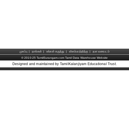
முகப்பு
|
நாங்கள்
|
உங்கள் கருத்து
|
விளம்பரத்திற்கு
|
தள வரைபடம்
© 2010-25 TamilSurangam.com Tamil Data Warehouse Website
Designed and maintained by TamilKalanjiyam Educational Trust.