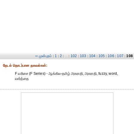
‹‹ முன்புறம்
1
2
102
103
104
105
106
107
108
|
|
| ... |
|
|
|
|
|
|
தேட‌ல் தொட‌ர்பான தகவ‌ல்க‌ள்:
F வரிசை (F Series) - ஆங்கில-தமிழ் அகராதி, அகராதி, fuzzy, word,
வார்த்தை