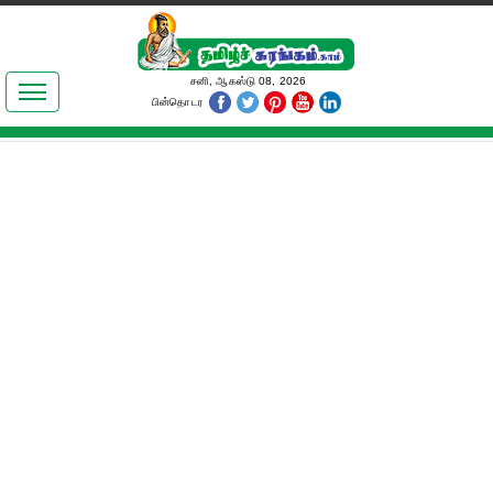
இலக்கியங்கள்
சனி, ஆகஸ்டு 08, 2026
பின்தொடர
தமிழ் உலகம்
அறிவியல்
பொதுஅறிவு
ஆன்மிகம்
ஜோதிடம்
மருத்துவம்
பெண்கள் பகுதி
நகைச்சுவை
கலையுலகம்