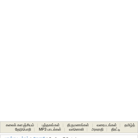
கலைக் களஞ்சியம்
|
புத்தகங்கள்
|
திருமணங்கள்
|
வரைபடங்கள்
|
தமிழ்த்
தேடுபொறி
|
MP3 பாடல்கள்
|
வானொலி
|
அகராதி
|
திரட்டி