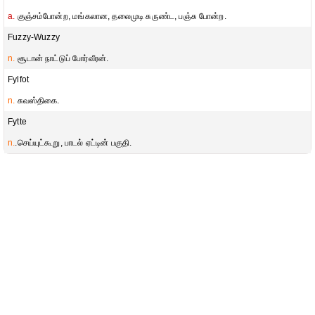
a.
குஞ்சம்போன்ற, மங்கலான, தலைமுடி சுருண்ட, பஞ்சு போன்ற.
Fuzzy-Wuzzy
n.
சூடான் நாட்டுப் போர்வீரன்.
Fylfot
n.
சுவஸ்திகை.
Fytte
n.
.செய்யுட்கூறு, பாடல் ஏட்டின் பகுதி.