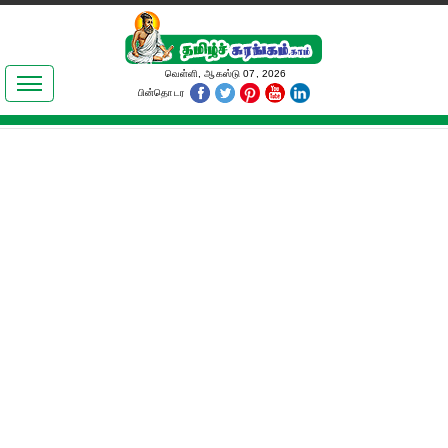
இலக்கியங்கள்
வெள்ளி, ஆகஸ்டு 07, 2026
பின்தொடர
தமிழ் உலகம்
அறிவியல்
பொதுஅறிவு
ஆன்மிகம்
ஜோதிடம்
மருத்துவம்
பெண்கள் பகுதி
நகைச்சுவை
கலையுலகம்