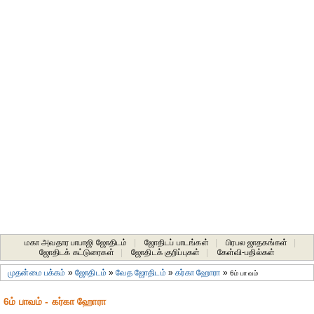
மகா அவதார பாபாஜி ஜோதிடம்
|
ஜோதிடப் பாடங்கள்
|
பிரபல ஜாதகங்கள்
|
ஜோதிடக் கட்டுரைகள்
|
ஜோதிடக் குறிப்புகள்
|
கேள்வி-பதில்கள்
முதன்மை பக்கம்
»
ஜோதிடம்
»
வேத ஜோதிடம்
»
கர்கா ஹோரா
»
6ம் பாவம்
6ம் பாவம் - கர்கா ஹோரா