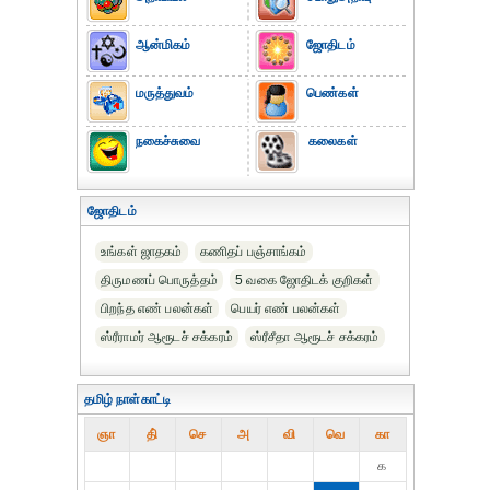
ஆன்மிகம்
ஜோதிடம்
மருத்துவம்
பெண்கள்
நகைச்சுவை
கலைகள்
ஜோதிடம்
உங்கள் ஜாதகம்
கணிதப் பஞ்சாங்கம்
திருமணப் பொருத்தம்
5 வகை ஜோதிடக் குறிகள்
பிறந்த எண் பலன்கள்
பெயர் எண் பலன்கள்
ஸ்ரீராமர் ஆரூடச் சக்கரம்
ஸ்ரீசீதா ஆரூடச் சக்கரம்
தமிழ் நாள்காட்டி
ஞா
தி்
செ
அ
வி
வெ
கா
௧