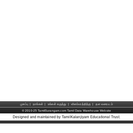
முகப்பு
|
நாங்கள்
|
உங்கள் கருத்து
|
விளம்பரத்திற்கு
|
தள வரைபடம்
© 2010-25 TamilSurangam.com Tamil Data Warehouse Website
Designed and maintained by TamilKalanjiyam Educational Trust.