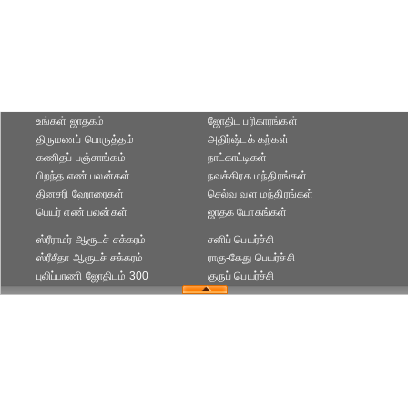
உங்கள் ஜாதகம்
ஜோதிட ப‌ரிகார‌ங்க‌ள்
திருமணப் பொருத்தம்
அதிர்ஷ்டக் கற்கள்
கணிதப் பஞ்சாங்கம்
நாட்காட்டிகள்
பிறந்த எண் பலன்கள்
நவக்கிரக மந்திரங்கள்
தினசரி ஹோரைகள்
செல்வ வள மந்திரங்கள்
பெயர் எண் பலன்கள்
ஜாதக யோகங்கள்
ஸ்ரீராமர் ஆரூடச் சக்கரம்
சனிப் பெயர்ச்சி
ஸ்ரீசீதா ஆரூடச் சக்கரம்
ராகு-கேது பெயர்ச்சி
புலிப்பாணி ஜோதிடம் 300
குருப் பெயர்ச்சி