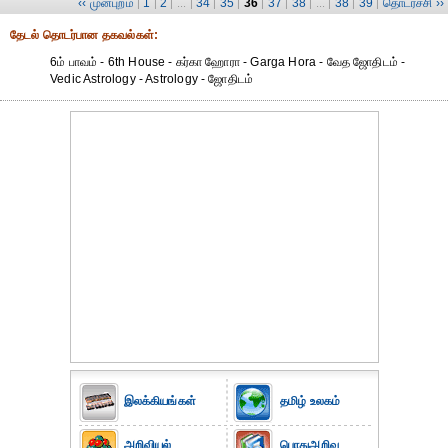
‹‹ முன்புறம்
1
2
34
35
36
37
38
38
39
தொடர்ச்சி ››
|
|
| ... |
|
|
|
|
| ... |
|
|
தேட‌ல் தொட‌ர்பான தகவ‌ல்க‌ள்:
6ம் பாவம் - 6th House - கர்கா ஹோரா - Garga Hora - வேத ஜோதிடம் -
Vedic Astrology - Astrology - ஜோதிடம்
இலக்கியங்கள்
தமிழ் உலகம்
அறிவியல்
பொதுஅறிவு