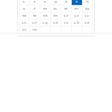
௨
௩
௪
௫
௬
௭
௮
௯
௰
௰௧
௰௨
௰௩
௰௪
௰௫
௰௬
௰௭
௰௮
௰௯
௨௰
௨௧
௨௨
௨௩
௨௪
௨௫
௨௬
௨௭
௨௮
௨௯
௩௰
௩௧