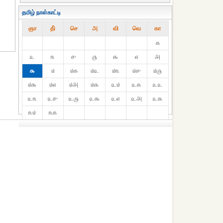
தமிழ் நாள்காட்டி
ஞா
தி்
செ
அ
வி
வெ
கா
௧
௨
௩
௪
௫
௬
௭
௮
௯
௰
௰௧
௰௨
௰௩
௰௪
௰௫
௰௬
௰௭
௰௮
௰௯
௨௰
௨௧
௨௨
௨௩
௨௪
௨௫
௨௬
௨௭
௨௮
௨௯
௩௰
௩௧