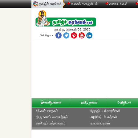
தமிழ்ச் சுரங்கம்
கலைக் களஞ்சியம்
வரைபடங்கள்
ஞாயிறு, ஆகஸ்டு 09, 2026
பின்தொடர
இலக்கியங்கள்
தமிழ் உலகம்
அறிவியல்
உங்கள் ஜாதகம்
ஜோதிட ப‌ரிகார‌ங்க‌ள்
திருமணப் பொருத்தம்
அதிர்ஷ்டக் கற்கள்
கணிதப் பஞ்சாங்கம்
நாட்காட்டிகள்