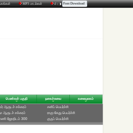
Font Download
தகங்கள்
MP3 பாடல்கள்
மின்னஞ்சல்
திரட்டி
உரையாடல்
பெண்கள் பகுதி
நகைச்சுவை
கலையுலகம்
ாமர் ஆரூடச் சக்கரம்
சனிப் பெயர்ச்சி
ீதா ஆரூடச் சக்கரம்
ராகு-கேது பெயர்ச்சி
்பாணி ஜோதிடம் 300
குருப் பெயர்ச்சி