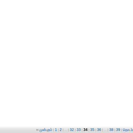
‹‹ முன்புறம்
1
2
32
33
34
35
36
38
39
தொடர்ச
|
|
| ... |
|
|
|
|
| ... |
|
|