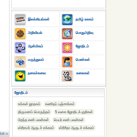
இலக்கியங்கள்
தமிழ் உலகம்
அறிவியல்
பொதுஅறிவு
ஆன்மிகம்
ஜோதிடம்
மருத்துவம்
பெண்கள்
நகைச்சுவை
கலைகள்
ஜோதிடம்
உங்கள் ஜாதகம்
கணிதப் பஞ்சாங்கம்
திருமணப் பொருத்தம்
5 வகை ஜோதிடக் குறிகள்
பிறந்த எண் பலன்கள்
பெயர் எண் பலன்கள்
ஸ்ரீராமர் ஆரூடச் சக்கரம்
ஸ்ரீசீதா ஆரூடச் சக்கரம்
்சி ››