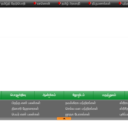
தமிழ்த் தேடுபொறி
வானொலி
தமிழ் அகராதி்
திருமணங்கள்
புத்
பொதுஅறிவு
ஆன்மிகம்
ஜோதிடம்
மருத்துவம்
பிறந்த எண் பலன்கள்
நவக்கிரக மந்திரங்கள்
ஸ்ரீர
தினசரி ஹோரைகள்
செல்வ வள மந்திரங்கள்
ஸ்ரீச
பெயர் எண் பலன்கள்
ஜாதக யோகங்கள்
புலிப