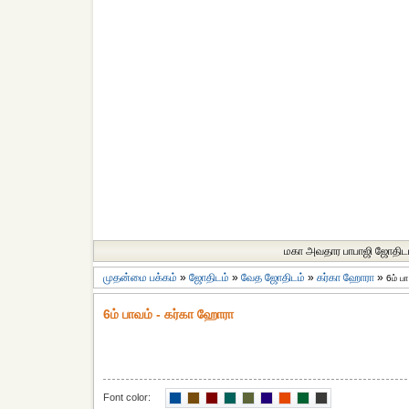
மகா அவதார பாபாஜி ஜோதிட
முதன்மை பக்கம்
»
ஜோதிடம்
»
வேத ஜோதிடம்
»
கர்கா ஹோரா
»
6ம் ப
6ம் பாவம் - கர்கா ஹோரா
Font color: