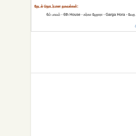
தேட‌ல் தொட‌ர்பான தகவ‌ல்க‌ள்:
6ம் பாவம் - 6th House - கர்கா ஹோரா - Garga Hora - வேத 