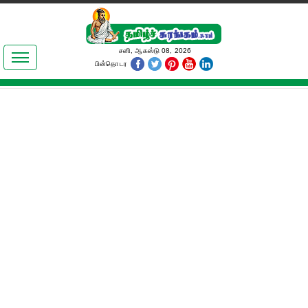
இலக்கியங்கள்
சனி, ஆகஸ்டு 08, 2026
பின்தொடர
தமிழ் உலகம்
அறிவியல்
பொதுஅறிவு
ஆன்மிகம்
ஜோதிடம்
மருத்துவம்
பெண்கள் பகுதி
நகைச்சுவை
கலையுலகம்