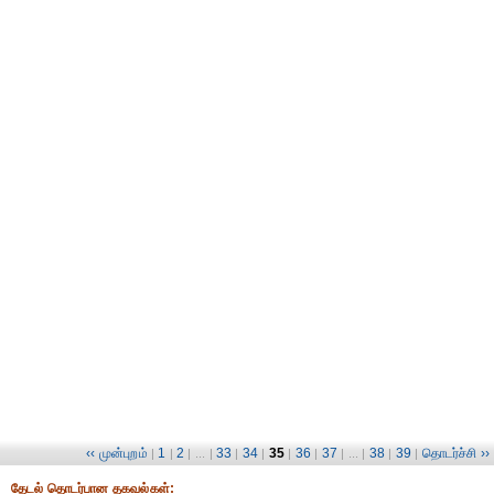
‹‹ முன்புறம்
1
2
33
34
35
36
37
38
39
தொடர்ச்சி ››
|
|
| ... |
|
|
|
|
| ... |
|
|
தேட‌ல் தொட‌ர்பான தகவ‌ல்க‌ள்: