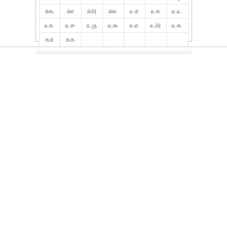
௰௬
௰௭
௰௮
௰௯
௨௰
௨௧
௨௨
௨௩
௨௪
௨௫
௨௬
௨௭
௨௮
௨௯
௩௰
௩௧