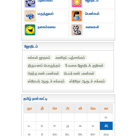
ஆன்மிகம்
ஜோதிடம்
மருத்துவம்
பெண்கள்
நகைச்சுவை
கலைகள்
ஜோதிடம்
உங்கள் ஜாதகம்
கணிதப் பஞ்சாங்கம்
திருமணப் பொருத்தம்
5 வகை ஜோதிடக் குறிகள்
பிறந்த எண் பலன்கள்
பெயர் எண் பலன்கள்
ஸ்ரீராமர் ஆரூடச் சக்கரம்
ஸ்ரீசீதா ஆரூடச் சக்கரம்
தமிழ் நாள்காட்டி
ஞா
தி்
செ
அ
வி
வெ
கா
௧
௨
௩
௪
௫
௬
௭
௮
௯
௰
௰௧
௰௨
௰௩
௰௪
௰௫