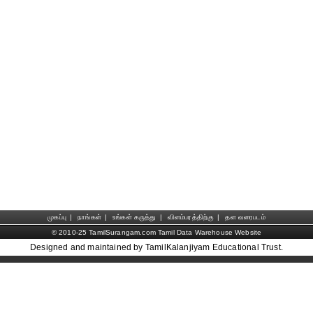
முகப்பு
|
நாங்கள்
|
உங்கள் கருத்து
|
விளம்பரத்திற்கு
|
தள வரைபடம்
© 2010-25 TamilSurangam.com Tamil Data Warehouse Website
Designed and maintained by TamilKalanjiyam Educational Trust.