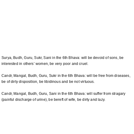
Surya, Budh, Guru, Sukr, Sani in the 6th Bhava: will be devoid of sons, be
interested in others’ women, be very poor and cruel.
Candr, Mangal, Budh, Guru, Sukr in the 6th Bhava: will be free from diseases,
be of dirty disposition, be libidinous and be not virtuous.
Candr, Mangal, Budh, Guru, Sani in the 6th Bhava: will suffer from stragary
(painful discharge of urine), be bereft of wife, be dirty and lazy.