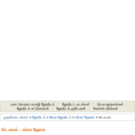
மகா அவதார பாபாஜி ஜோதிடம்
|
ஜோதிடப் பாடங்கள்
|
பிரபல ஜாதகங்கள்
|
ஜோதிடக் கட்டுரைகள்
|
ஜோதிடக் குறிப்புகள்
|
கேள்வி-பதில்கள்
முதன்மை பக்கம்
»
ஜோதிடம்
»
வேத ஜோதிடம்
»
கர்கா ஹோரா
»
6ம் பாவம்
6ம் பாவம் - கர்கா ஹோரா