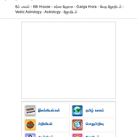
6ம் பாவம் - 6th House - கர்கா ஹோரா - Garga Hora - வேத ஜோதிடம் -
Vedic Astrology - Astrology - ஜோதிடம்
இலக்கியங்கள்
தமிழ் உலகம்
அறிவியல்
பொதுஅறிவு