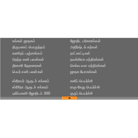
உங்கள் ஜாதகம்
ஜோதிட ப‌ரிகார‌ங்க‌ள்
திருமணப் பொருத்தம்
அதிர்ஷ்டக் கற்கள்
கணிதப் பஞ்சாங்கம்
நாட்காட்டிகள்
பிறந்த எண் பலன்கள்
நவக்கிரக மந்திரங்கள்
தினசரி ஹோரைகள்
செல்வ வள மந்திரங்கள்
பெயர் எண் பலன்கள்
ஜாதக யோகங்கள்
ஸ்ரீராமர் ஆரூடச் சக்கரம்
சனிப் பெயர்ச்சி
ஸ்ரீசீதா ஆரூடச் சக்கரம்
ராகு-கேது பெயர்ச்சி
புலிப்பாணி ஜோதிடம் 300
குருப் பெயர்ச்சி