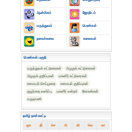
ஆன்மிகம்
ஜோதிடம்
மருத்துவம்
பெண்கள்
நகைச்சுவை
கலைகள்
பெண்கள் பகுதி
மருத்துவக் கட்டுரைகள்
அழகுக் கட்டுரைகள்
அழகுக் குறிப்புகள்
மகளிர் கட்டுரைகள்
சமையல் செய்முறை
சமையல் குறிப்புகள்
குழந்தை வளர்ப்பு
மகளிர் மன்றம்
கோலங்கள்
மருதாணி
தமிழ் நாள்காட்டி
ஞா
தி்
செ
அ
வி
வெ
கா