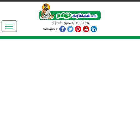
இலக்கியங்கள்
திங்கள், ஆகஸ்டு 10, 2026
பின்தொடர
தமிழ் உலகம்
அறிவியல்
பொதுஅறிவு
ஆன்மிகம்
ஜோதிடம்
மருத்துவம்
பெண்கள் பகுதி
நகைச்சுவை
கலையுலகம்