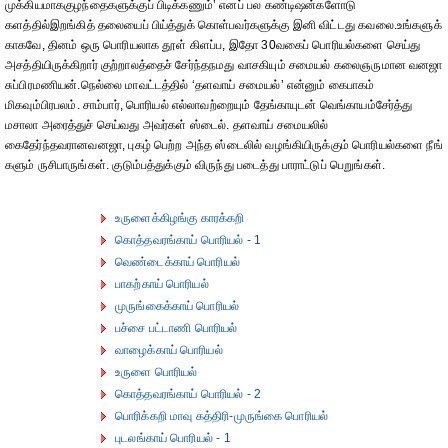
முக்கியமாககுழந்தைகளுக்குப் பிடிக்கணும்’ எனப் பல கண்டிஷன்களோடு
களத்தில்இறங்கித் தலையைப் பிய்த்துக் கொள்பவர்களுக்கு இனி விட்டது கவலை.உங்களுக்
காகவே, தினம் ஒரு பொரியலாக தூள் கிளப்ப, இதோ 30வகைப் பொரியல்களை செய்து
அசத்தியிருக்கிறார் குற்றாலத்தைச் சேர்ந்தநமது வாசகியும் சமையல் கலைஞருமான வனஜா
சுப்பிரமணியன்.நெல்லை மாவட்டத்தில் ‘தளவாய் சமையல்’ என்னும் கைபாகம்
மிகவும்பிரபலம். சாம்பார், பொரியல் எல்லாவற்றையும் தேங்காயுடன் வெங்காயம்சேர்த்து
மசாலா அரைத்துச் செய்வது அவர்கள் ஸ்டைல். தளவாய் சமையலில்
கைதேர்ந்தவரானவனஜா, புகழ் பெற்ற அந்த ஸ்டைலில் வழங்கியிருக்கும் பொரியல்களை நீங்
களும் ருசிபாருங்கள். குடும்பத்துக்கும் விருந்து படைத்து பாராட்டுப் பெறுங்கள்.
உருளைக்கிழங்கு காரக்கறி
கொத்தவரங்காய் பொரியல் - 1
வெண்டைக்காய் பொரியல்
பாகற்காய் பொரியல்
முருங்கைக்காய் பொரியல்
பச்சை பட்டாணி பொரியல்
வாழைக்காய் பொரியல்
உருளை பொரியல்
கொத்தவரங்காய் பொரியல் - 2
பொரிக்கறி மாவு கத்திரி-முருங்கை பொரியல்
புடலங்காய் பொரியல் - 1