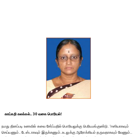
காய்கறி கலக்கல்.. 30 வகை பொரியல்!
நமது தினப்படி உணவில் சுவை சேர்ப்பதில் பொரியலுக்கு பெரியபங்குண்டு. ‘ஈஸியாகவும்
செய்யணும்.. டேஸ்டாகவும் இருக்கணும்..உடலுக்கு ஆரோக்கியம் தருவதாகவும் வேணும்..