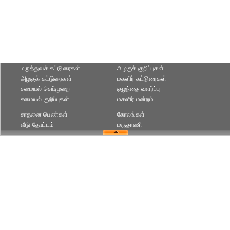
மருத்துவக் கட்டுரைகள்
அழகுக் குறிப்புகள்
அழகுக் கட்டுரைகள்
மகளிர் கட்டுரைகள்
சமையல் செய்முறை
குழந்தை வளர்ப்பு
சமையல் குறிப்புகள்
மகளிர் மன்றம்
சாதனை பெண்கள்
கோலங்கள்
வீடு-தோட்டம்
மருதாணி