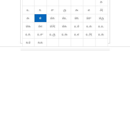
௧
௨
௩
௪
௫
௬
௭
௮
௯
௰
௰௧
௰௨
௰௩
௰௪
௰௫
௰௬
௰௭
௰௮
௰௯
௨௰
௨௧
௨௨
௨௩
௨௪
௨௫
௨௬
௨௭
௨௮
௨௯
௩௰
௩௧