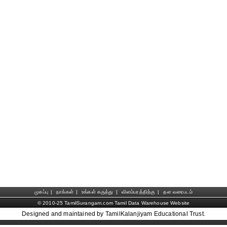
முகப்பு
|
நாங்கள்
|
உங்கள் கருத்து
|
விளம்பரத்திற்கு
|
தள வரைபடம்
© 2010-25 TamilSurangam.com Tamil Data Warehouse Website
Designed and maintained by TamilKalanjiyam Educational Trust.