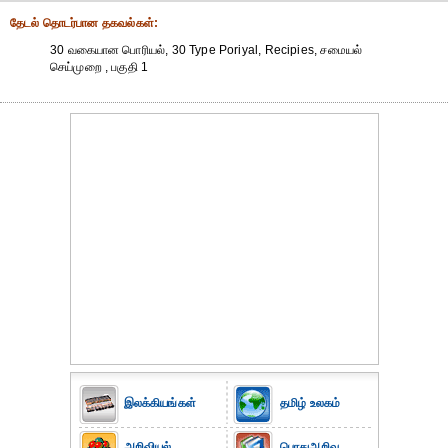
தேட‌ல் தொட‌ர்பான தகவ‌ல்க‌ள்:
30 வகையான பொரியல், 30 Type Poriyal, Recipies, சமையல்
செய்முறை , பகுதி 1
இலக்கியங்கள்
தமிழ் உலகம்
அறிவியல்
பொதுஅறிவு