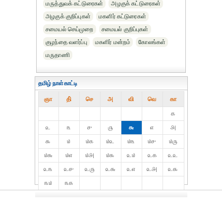
மருத்துவக் கட்டுரைகள்
அழகுக் கட்டுரைகள்
அழகுக் குறிப்புகள்
மகளிர் கட்டுரைகள்
சமையல் செய்முறை
சமையல் குறிப்புகள்
குழந்தை வளர்ப்பு
மகளிர் மன்றம்
கோலங்கள்
மருதாணி
தமிழ் நாள்காட்டி
ஞா
தி்
செ
அ
வி
வெ
கா
௧
௨
௩
௪
௫
௬
௭
௮
௯
௰
௰௧
௰௨
௰௩
௰௪
௰௫
௰௬
௰௭
௰௮
௰௯
௨௰
௨௧
௨௨
௨௩
௨௪
௨௫
௨௬
௨௭
௨௮
௨௯
௩௰
௩௧