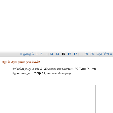
‹‹ முன்புறம்
1
2
13
14
15
16
17
29
30
தொடர்ச்சி ››
|
|
| ... |
|
|
|
|
| ... |
|
|
தேட‌ல் தொட‌ர்பான தகவ‌ல்க‌ள்:
சேப்பங்கிழங்கு பொரியல், 30 வகையான பொரியல், 30 Type Poriyal,
தோல், டீஸ்பூன், Recipies, சமையல் செய்முறை