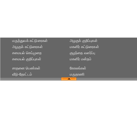
மருத்துவக் கட்டுரைகள்
அழகுக் குறிப்புகள்
அழகுக் கட்டுரைகள்
மகளிர் கட்டுரைகள்
சமையல் செய்முறை
குழந்தை வளர்ப்பு
சமையல் குறிப்புகள்
மகளிர் மன்றம்
சாதனை பெண்கள்
கோலங்கள்
வீடு-தோட்டம்
மருதாணி