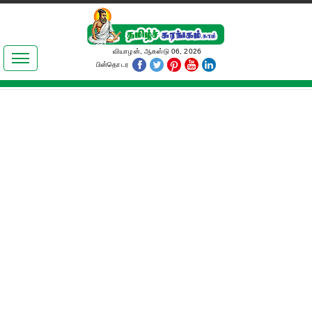
இலக்கியங்கள்
வியாழன், ஆகஸ்டு 06, 2026
பின்தொடர
தமிழ் உலகம்
அறிவியல்
பொதுஅறிவு
ஆன்மிகம்
ஜோதிடம்
மருத்துவம்
பெண்கள் பகுதி
நகைச்சுவை
கலையுலகம்