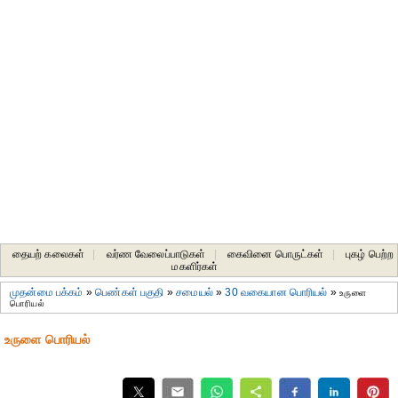
தையற் கலைகள்
|
வர்ண வேலைப்பாடுகள்
|
கைவினை பொருட்கள்
|
புகழ் பெற்ற
மகளிர்கள்
முதன்மை பக்கம்
»
பெண்கள் பகுதி
»
சமையல்
»
30 வகையான பொரியல்
»
உருளை
பொரியல்
உருளை பொரியல்