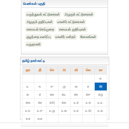
பெண்கள் பகுதி
மருத்துவக் கட்டுரைகள்
அழகுக் கட்டுரைகள்
அழகுக் குறிப்புகள்
மகளிர் கட்டுரைகள்
சமையல் செய்முறை
சமையல் குறிப்புகள்
குழந்தை வளர்ப்பு
மகளிர் மன்றம்
கோலங்கள்
மருதாணி
தமிழ் நாள்காட்டி
ஞா
தி்
செ
அ
வி
வெ
கா
௧
௨
௩
௪
௫
௬
௭
௮
௯
௰
௰௧
௰௨
௰௩
௰௪
௰௫
௰௬
௰௭
௰௮
௰௯
௨௰
௨௧
௨௨
௨௩
௨௪
௨௫
௨௬
௨௭
௨௮
௨௯
௩௰
௩௧