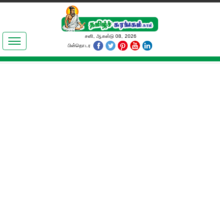
இலக்கியங்கள்
சனி, ஆகஸ்டு 08, 2026
பின்தொடர
தமிழ் உலகம்
அறிவியல்
பொதுஅறிவு
ஆன்மிகம்
ஜோதிடம்
மருத்துவம்
பெண்கள் பகுதி
நகைச்சுவை
கலையுலகம்