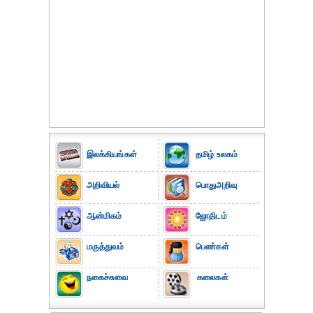
இலக்கியங்கள்
தமிழ் உலகம்
அறிவியல்
பொதுஅறிவு
ஆன்மிகம்
ஜோதிடம்
மருத்துவம்
பெண்கள்
நகைச்சுவை
கலைகள்