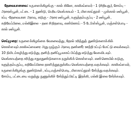
தேவையானவை:
உருளைக்கிழங்கு - கால் கிலோ, காலிஃப்ளவர் - 1 (சிறியது), சோம்பு -
அரைஸ்பூன், பட்டை - 1 துண்டு, பெரிய வெங்காயம் - 1, மிளகாய்தூள் - முக்கால் டீஸ்பூன்,
உப்பு -தேவையான அளவு, கடுகு - அரை டீஸ்பூன், உளுத்தம்பருப்பு - 2 டீஸ்பூன்,
கறிவேப்பிலை, மல்லிஇலை - தலா சிறிதளவு, எண்ணெய் - 5 டேபிள்ஸ்பூன், மஞ்சள்பொடி -
கால் டீஸ்பூன்.
செய்முறை:
உருளைக்கிழங்கை வேகவைத்து, தோல் உரித்துத் துண்டுகளாக்கிக்
கொள்ளவும்.காலிஃப்ளவரை அது மூழ்கும் அளவு தண்ணீர் ஊற்றி உப்புப் போட்டு வைக்கவும்.
10 நிமிடம்கழித்து எடுத்து, தனித் தனிப்பூவாகப் பிய்த்து எடுத்து வேகவிடவும்.
வெங்காயத்தை உரித்து சதுரதுண்டுகளாக நறுக்கிக் கொள்ளவும். எண்ணெயில் கடுகு,
உளுத்தம்பருப்பு, கறிவேப்பிலை தாளித்துநறுக்கிய வெங்காயத்தை வதக்கவும். காலிஃப்ளவர்,
உருளைக்கிழங்கு துண்டுகள், உப்பு,மஞ்சள்பொடி, மிளகாய்தூள் சேர்த்து வதக்கவும்.
சோம்பு, பட்டையை வறுத்து நுணுக்கிச் சேர்த்துப்பிரட்டி இறக்கி, மல்லி இலை சேர்க்கவும்.