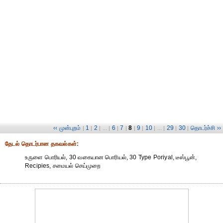
‹‹ முன்புறம்
1
2
6
7
8
9
10
29
30
தொடர்ச்சி ››
|
|
| ... |
|
|
|
|
| ... |
|
|
தேட‌ல் தொட‌ர்பான தகவ‌ல்க‌ள்:
உருளை பொரியல், 30 வகையான பொரியல், 30 Type Poriyal, டீஸ்பூன்,
Recipies, சமையல் செய்முறை