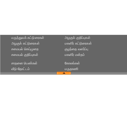
மருத்துவக் கட்டுரைகள்
அழகுக் குறிப்புகள்
அழகுக் கட்டுரைகள்
மகளிர் கட்டுரைகள்
சமையல் செய்முறை
குழந்தை வளர்ப்பு
சமையல் குறிப்புகள்
மகளிர் மன்றம்
சாதனை பெண்கள்
கோலங்கள்
வீடு-தோட்டம்
மருதாணி