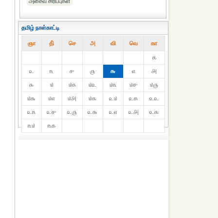
அசைவ சிரிப்புகள்
தமிழ் நாள்காட்டி
ஞா
தி்
செ
அ
வி
வெ
கா
௧
௨
௩
௪
௫
௬
௭
௮
௯
௰
௰௧
௰௨
௰௩
௰௪
௰௫
௰௬
௰௭
௰௮
௰௯
௨௰
௨௧
௨௨
௨௩
௨௪
௨௫
௨௬
௨௭
௨௮
௨௯
௩௰
௩௧