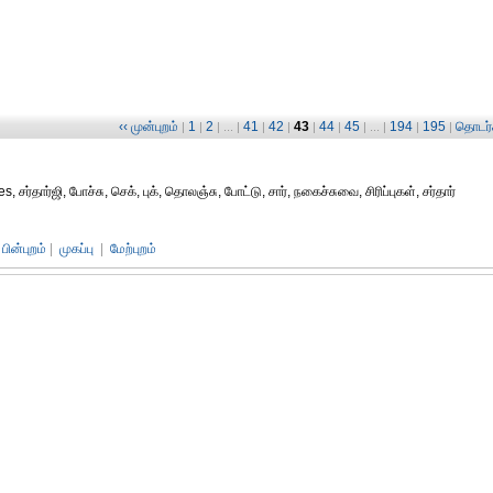
‹‹ முன்புறம்
1
2
41
42
43
44
45
194
195
தொடர்ச
|
|
| ... |
|
|
|
|
| ... |
|
|
 சர்தார்ஜி, போச்சு, செக், புக், தொலஞ்சு, போட்டு, சார், நகைச்சுவை, சிரிப்புகள், சர்தார்
பின்புறம்
|
முகப்பு
|
மேற்புறம்