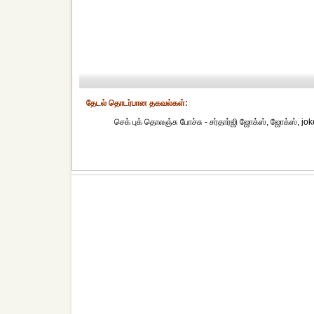
தேட‌ல் தொட‌ர்பான தகவ‌ல்க‌ள்:
செக் புக் தொலஞ்சு போச்சு - சர்தார்ஜி ஜோக்ஸ், ஜோக்ஸ், jokes,