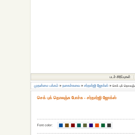
படச் சிரிப்புகள்
|
முதன்மை பக்கம்
»
நகைச்சுவை
»
சர்தார்ஜி ஜோக்ஸ்
»
செக் புக் தொலஞ்ச
செக் புக் தொலஞ்சு போச்சு - சர்தார்ஜி ஜோக்ஸ்
Font color: