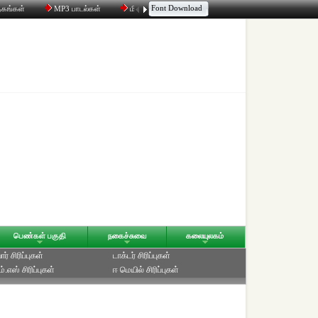
Font Download
தகங்கள்
MP3 பாடல்கள்
மின்னஞ்சல்
திரட்டி
உரையாடல்
பெண்கள் பகுதி
நகைச்சுவை
கலையுலகம்
ர் சிரிப்புகள்
டாக்டர் சிரிப்புகள்
்.எஸ் சிரிப்புகள்
ஈ மெயில் சிரிப்புகள்