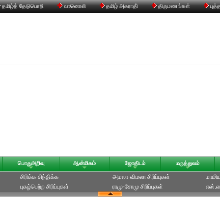
தமிழ்த் தேடுபொறி
வானொலி
தமிழ் அகராதி்
திருமணங்கள்
புத்
பொதுஅறிவு
ஆன்மிகம்
ஜோதிடம்
மருத்துவம்
சிரிக்க-சிந்திக்க
அமலா-விமலா சிரிப்புகள்
மாமியா
புகழ்பெற்ற சிரிப்புகள்
ராமு-சோமு சிரிப்புகள்
எஸ்.எம