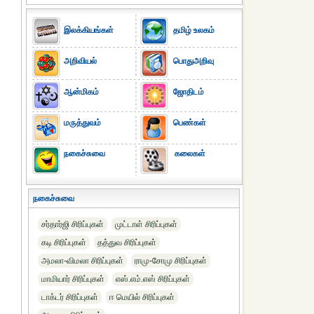
இலக்கியங்கள்
தமிழ் உலகம்
அறிவியல்
பொதுஅறிவு
ஆன்மிகம்
ஜோதிடம்
மருத்துவம்
பெண்கள்
நகைச்சுவை
கலைகள்
நகைச்சுவை
சர்தார்ஜி சிரிப்புகள்
முட்டாள் சிரிப்புகள்
கடி சிரிப்புகள்
தத்துவ சிரிப்புகள்
அமலா-விமலா சிரிப்புகள்
ராமு-சோமு சிரிப்புகள்
மாமியார் சிரிப்புகள்
எஸ்.எம்.எஸ் சிரிப்புகள்
டாக்டர் சிரிப்புகள்
ஈ மெயில் சிரிப்புகள்