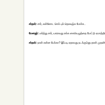
சர்தார்:
சார், என்னோட செக் புக் தொலஞ்சு போச்சு..
மேனஜர்:
பார்த்து சார், யாராவது உங்க கையெழுத்தை போட்டு ஏமாத்தி
சர்தார்:
நான் என்ன பேக்கா? இப்படி ஏதாவது நடக்கும்னு தான் முதலி