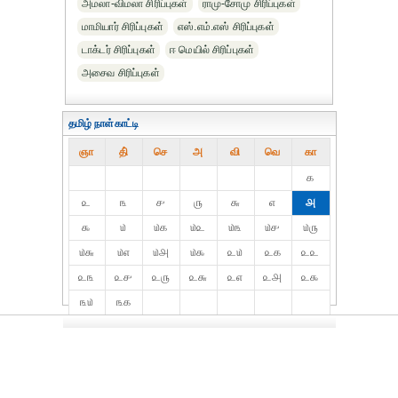
அமலா-விமலா சிரிப்புகள்
ராமு-சோமு சிரிப்புகள்
மாமியார் சிரிப்புகள்
எஸ்.எம்.எஸ் சிரிப்புகள்
டாக்டர் சிரிப்புகள்
ஈ மெயில் சிரிப்புகள்
அசைவ சிரிப்புகள்
தமிழ் நாள்காட்டி
ஞா
தி்
செ
அ
வி
வெ
கா
௧
௨
௩
௪
௫
௬
௭
௮
௯
௰
௰௧
௰௨
௰௩
௰௪
௰௫
௰௬
௰௭
௰௮
௰௯
௨௰
௨௧
௨௨
௨௩
௨௪
௨௫
௨௬
௨௭
௨௮
௨௯
௩௰
௩௧