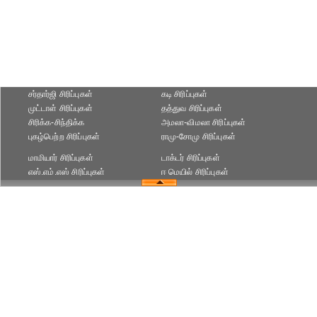
சர்தார்ஜி சிரிப்புகள்
கடி சிரிப்புகள்
முட்டாள் சிரிப்புகள்
தத்துவ சிரிப்புகள்
சிரிக்க-சிந்திக்க
அமலா-விமலா சிரிப்புகள்
புகழ்பெற்ற சிரிப்புகள்
ராமு-சோமு சிரிப்புகள்
மாமியார் சிரிப்புகள்
டாக்டர் சிரிப்புகள்
எஸ்.எம்.எஸ் சிரிப்புகள்
ஈ மெயில் சிரிப்புகள்