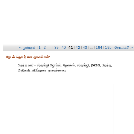
‹‹ முன்புறம்
1
2
39
40
41
42
43
194
195
தொடர்ச்சி ››
|
|
| ... |
|
|
|
|
| ... |
|
|
தேட‌ல் தொட‌ர்பான தகவ‌ல்க‌ள்:
பிறந்த ஊர் - சர்தார்ஜி ஜோக்ஸ், ஜோக்ஸ், சர்தார்ஜி, jokes, பிறந்த,
அதிகாரி, சிரிப்புகள், நகைச்சுவை