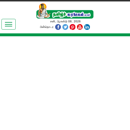
இலக்கியங்கள்
சனி, ஆகஸ்டு 08, 2026
பின்தொடர
தமிழ் உலகம்
அறிவியல்
பொதுஅறிவு
ஆன்மிகம்
ஜோதிடம்
மருத்துவம்
பெண்கள் பகுதி
நகைச்சுவை
கலையுலகம்