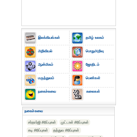
இலக்கியங்கள்
தமிழ் உலகம்
அறிவியல்
பொதுஅறிவு
ஆன்மிகம்
ஜோதிடம்
மருத்துவம்
பெண்கள்
நகைச்சுவை
கலைகள்
நகைச்சுவை
சர்தார்ஜி சிரிப்புகள்
முட்டாள் சிரிப்புகள்
கடி சிரிப்புகள்
தத்துவ சிரிப்புகள்