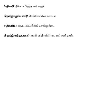
அதிகாரி:
நீங்கள் பிறந்த ஊர் எது?
சர்தார்ஜி (ஜம்பமாக):
செக்கோஸ்லோவாகியா
அதிகாரி:
அதோட ஸ்பெல்லிங் சொல்லுங்க..
சர்தார்ஜி (பரிதாபமாக):
ஸாரி சார்! என்னோட ஊர் சண்டிகார்.