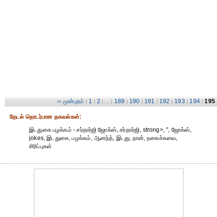
‹‹ முன்புறம்
1
2
189
190
191
192
193
194
195
|
|
| ... |
|
|
|
|
|
|
தேட‌ல் தொட‌ர்பான தகவ‌ல்க‌ள்:
இடதுகை பழக்கம் - சர்தார்ஜி ஜோக்ஸ், சர்தார்ஜி, strong>, ", ஜோக்ஸ்,
jokes, இடதுகை, பழக்கம், ஆனந்த், இடது, நான், நகைச்சுவை,
சிரிப்புகள்