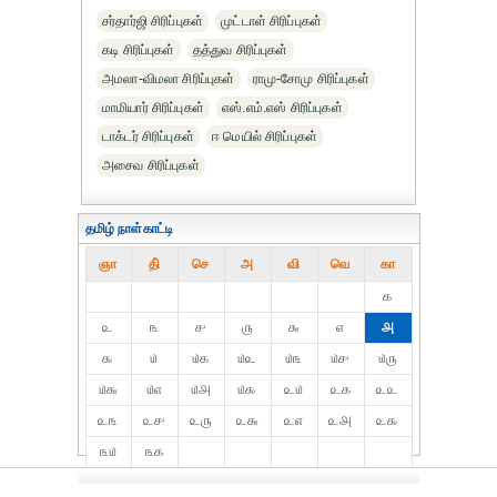
சர்தார்ஜி சிரிப்புகள்
முட்டாள் சிரிப்புகள்
கடி சிரிப்புகள்
தத்துவ சிரிப்புகள்
அமலா-விமலா சிரிப்புகள்
ராமு-சோமு சிரிப்புகள்
மாமியார் சிரிப்புகள்
எஸ்.எம்.எஸ் சிரிப்புகள்
டாக்டர் சிரிப்புகள்
ஈ மெயில் சிரிப்புகள்
அசைவ சிரிப்புகள்
தமிழ் நாள்காட்டி
ஞா
தி்
செ
அ
வி
வெ
கா
௧
௨
௩
௪
௫
௬
௭
௮
௯
௰
௰௧
௰௨
௰௩
௰௪
௰௫
௰௬
௰௭
௰௮
௰௯
௨௰
௨௧
௨௨
௨௩
௨௪
௨௫
௨௬
௨௭
௨௮
௨௯
௩௰
௩௧