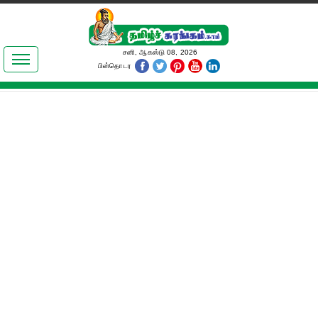
இலக்கியங்கள்
சனி, ஆகஸ்டு 08, 2026
பின்தொடர
தமிழ் உலகம்
அறிவியல்
பொதுஅறிவு
ஆன்மிகம்
ஜோதிடம்
மருத்துவம்
பெண்கள் பகுதி
நகைச்சுவை
கலையுலகம்