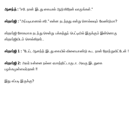
ஆனந்த் :
"சரி. நான் இடது கையால் ஆடுகிறேன் வாருங்கள்."
சர்தார்ஜி :
"அப்படியானால் சரி." என்ன நடந்தது என்று சொல்லவும் வேண்டுமா?
சர்தார்ஜி சோகமாக நடந்து சென்று பக்கத்துப் பெட்டியில் இருக்கும் இன்னொரு
சர்தார்ஜியிடம் சொல்கிறார்..
சர்தார்ஜி 1 :
"டேய், ஆனந்த் இடது கையில் விளையாண்டு கூட நான் தோற்றுவிட்டேன் !
சர்தார்ஜி 2:
அவர் உன்னை நல்லா ஏமாத்திட்டாருடா. அவரு இடதுகை
பழக்கமுள்ளவர்தான் !!
இது எப்படி இருக்கு?