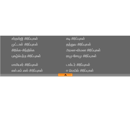
சர்தார்ஜி சிரிப்புகள்
கடி சிரிப்புகள்
முட்டாள் சிரிப்புகள்
தத்துவ சிரிப்புகள்
சிரிக்க-சிந்திக்க
அமலா-விமலா சிரிப்புகள்
புகழ்பெற்ற சிரிப்புகள்
ராமு-சோமு சிரிப்புகள்
மாமியார் சிரிப்புகள்
டாக்டர் சிரிப்புகள்
எஸ்.எம்.எஸ் சிரிப்புகள்
ஈ மெயில் சிரிப்புகள்