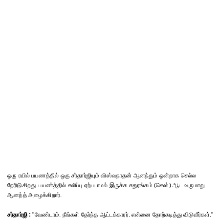
ஒரு ரயில் பயணத்தில் ஒரு சர்தார்ஜியும் விஸ்வநாதன் ஆனந்தும் ஒன்றாக செல்ல
நேரிடுகிறது. பயண்த்தில் சலிப்பு ஏற்படாமல் இருக்க சதுரங்கம் (செஸ்) ஆட வருமாறு
ஆனந்த் அழைக்கிறார்.
சர்தார்ஜி :
"வேண்டாம். நீங்கள் தேர்ந்த ஆட்டக்காரர். என்னை தோற்கடித்து விடுவீர்கள்."