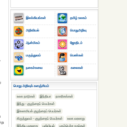
இலக்கியங்கள்
தமிழ் உலகம்
அறிவியல்
பொதுஅறிவு
ஆன்மிகம்
ஜோதிடம்
மருத்துவம்
பெண்கள்
ு
நகைச்சுவை
கலைகள்
்
பொது அறிவுக் களஞ்சியம்
உலக நாடுகள்
இந்தியா
நாகரிகங்கள்
இந்து - குழந்தைப் பெயர்கள்
இசுலாமியக் குழந்தைப் பெயர்கள்
ு
கிருத்துவம் - குழந்தைப் பெயர்கள்
உலக வரலாறு
்று
இந்திய வரலாறு
புவியியல்
புகழ்பெற்ற நூல்கள்