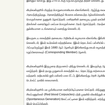
இன்னும் உள்ளது. இது 270 மடங்கு உருப்பெருக்குத் திறன் கொண்டது
லீயுவென்ஹூக் மிகுந்த பொறுமைசாலியாக விளங்கினார். ஆழ்ந்து கவனிக
அமைந்திருந்தது. அனைத்திற்கும் மேலாக எல்லையற்ற ஆர்வங்கொண்ட
பொருள்களை நுணுகி ஆராய்ந்தார். மனிதனின் தலைமுடி முதல் நாயின் 
திசுக்கள் வரையிலும் பலப்பல பொருள்களை அவர் ஆராய்ந்தார். அவற்றைப
துல்லியமான படங்களையும் வரைந்து கொண்டார்.
இவருடைய காலத்தில் தலையாய அறிவியல் கழகமாக விளங்கிய இங்கிலா
கொண்டார். இவர் உயர்கல்வி கற்றதில்லை. (இவர் தொடக்கப் பள்ளியில் 
அப்படியிருந்தும் இவர் 1680 ஆம் ஆண்டில் இங்கிலாந்து ராயல் கழகத்தின்
உறுப்பினராகவும் (Corresponding Member) ஆனார்.
லீயுவென்ஹூக் இருமுறை திருமணம் புரிந்து கொண்டார். இவருக்கு ஆற
வாழ்ந்தார். இவர் தமது முதுமைக் காலத்தில் கூட தொடர்ந்து கடுமைய
வந்தனர். ரஷியாவில் ஜார் மன்னர் மகா பீட்டர், இங்கிலாந்து அரசி ஆ
டெல்ஃப்ட் நகரில் காலமானார்.
லீயுவென்ஹூக் பல முக்கியமான கண்டுபிடிப்புகளை செய்தார். விந்துண
சிவப்பணுக்கள் (Red blood Corpuscles) பற்றி முதலில் விவரித்துக் 
(Spontaneous Generation) கோட்பாட்டினை இவர் எதிர்த்தார். எடு
இவர் மெய்ப்பித்தார்.