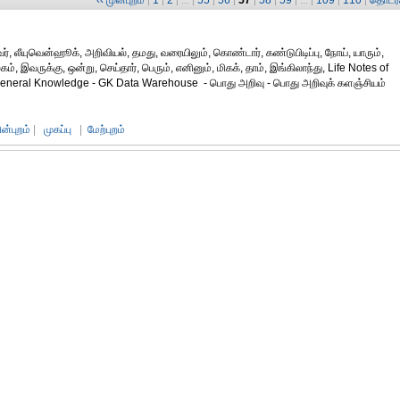
‹‹ முன்புறம்
1
2
55
56
57
58
59
109
110
தொடர்ச
|
|
| ... |
|
|
|
|
| ... |
|
|
், லீயுவென்ஹூக், அறிவியல், தமது, வரையிலும், கொண்டார், கண்டுபிடிப்பு, நோய், யாரும்,
ம், இவருக்கு, ஒன்று, செய்தார், பெரும், எனினும், மிகக், தாம், இங்கிலாந்து, Life Notes of
 - General Knowledge - GK Data Warehouse - பொது அறிவு - பொது அறிவுக் களஞ்சியம்
ின்புறம்
|
முகப்பு
|
மேற்புறம்