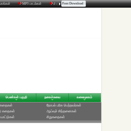
Font Download
தகங்கள்
MP3 பாடல்கள்
மின்னஞ்சல்
திரட்டி
உரையாடல்
பெண்கள் பகுதி
நகைச்சுவை
கலையுலகம்
் கதைகள்
நோபல் பரிசு‎ பெற்றவர்‎கள்
ர் கதைகள்
ஆய்வுச் சிந்தனைகள்
யாட்டுகள்
சிறுகதைகள்