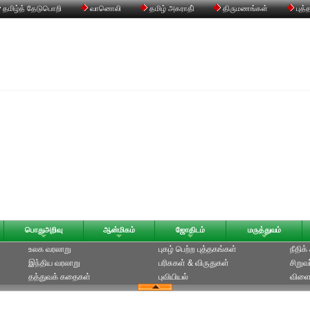
தமிழ்த் தேடுபொறி
வானொலி
தமிழ் அகராதி்
திருமணங்கள்
புத்
பொதுஅறிவு
ஆன்மிகம்
ஜோதிடம்
மருத்துவம்
உலக வரலாறு
புகழ் பெற்ற புத்தகங்கள்
நீதிக
இந்திய வரலாறு
பரிசுகள் & விருதுகள்
சிறுவ
தத்துவக் கதைகள்
புவியியல்
விளை