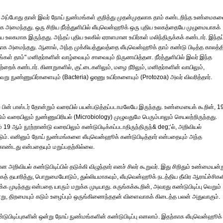
ு. அப்போது தான் இவர் நோய் நுண்மங்கள் குறித்து முதன்முதலாக தாம் கண்டறிந்த உண்மைக
்பாக அமைந்தது. ஒரு சிறிய நீர்த்துளியில் லீயுவென்ஹூக் ஒரு புதிய உலகத்தையே முழுமையாகக்
ய உலகமாக இருந்தது. அந்தப் புதிய உலகில் ஏராளமான உயிர்கள் மலிந்திருக்கக் கண்டார். இந்தப
்ததாக அமைந்தது. ஆனால், அந்த முக்கியத்துவத்தை லீயுவென்ஹூக் தாம் கண்டு பிடித்த காலத்த
னங்கள் தாம்" மனிதர்களின் வாழ்வையும் சாவையும் நிருணயித்தன. நீர்த்துளியில் இவர் இந்த
ைக் கண்டார். கிணறுகளில், குட்டைகளிலும், மழை நீரிலும், மனிதர்களின் வாயிலும்,
று நுண்ணுயிர்களையும் (Bacteria) ஓரணு உயிர்களையும் (Protozoa) அவர் விவரித்தார்.
ப் பின் பாஸ்டர் தோன்றும் வரையில் பயன்படுத்தப்படாமலேயே இருந்தது. உண்மையைக் கூறின், 1
டும் வரையிலும் நுண்ணுயிரியல் (Microbiology) முழுவதுமே பெரும்பாலும் செயலற்றிருந்தது.
9 ஆம் நூற்றாண்டு வரையிலும் கண்டுபிடிக்கப்படாதிருந்திருந்& deg;‘ல், அறிவியல்
 கூடும். எனினும் நோய் நுண்மங்களை லீயுவென்ஹூக் கண்டுபிடித்தார் என்பதையும் அந்த
ொண்டது என்பதையும் மறுப்பதற்கில்லை.
றிவியல் கண்டுபிடிப்பில் தடுக்கி விழுந்தார் எனச் சிலர் கூறுவர். இது சிறிதும் உண்மையன்ற
 தயாரித்து, பொறுமையோடும், துல்லியமாகவும், லீயுவென்ஹூக் நடத்திய தீவிர ஆராய்ச்சிக
டிந்தது என்பதை யாரும் மறுக்க முடியாது. சுருங்கக்கூறின், அவரது கண்டுபிடிப்பு வெறும்
தன்று, திறமையும் கடும் உழைப்பும் ஒருங்கிணைந்ததன் விளைவாகக் கிடைத்த பலன் அதுவாகும்.
ண்டுபிடிப்புகளின் ஒன்று நோய் நுண்மங்களின் கண்டுபிடிப்பு எனலாம். இதற்காக லீயுவென்ஹூக்