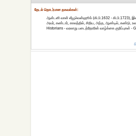
தேட‌ல் தொட‌ர்பான தகவ‌ல்க‌ள்:
ஆன்டனி வான் லீயூவென்ஹூக் (கி.பி.1632 - கி.பி.1723), இவர
அவர், கண்டார், காலத்தில், சிறிய, அந்த, ஆண்டில், கண்டு, உலக
Historians - வரலாறு படைத்தோரின் வாழ்க்கை குறிப்புகள்
ப