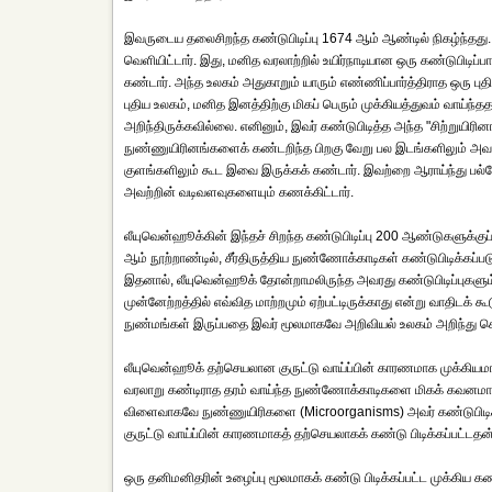
இவருடைய தலைசிறந்த கண்டுபிடிப்பு 1674 ஆம் ஆண்டில் நிகழ்ந்தத
வெளியிட்டார். இது, மனித வரலாற்றில் உயிர்நாடியான ஒரு கண்டுபிடிப
கண்டார். அந்த உலகம் அதுகாறும் யாரும் எண்ணிப்பார்த்திராத ஒரு புதி
புதிய உலகம், மனித இனத்திற்கு மிகப் பெரும் முக்கியத்துவம் வாய்ந
அறிந்திருக்கவில்லை. எனினும், இவர் கண்டுபிடித்த அந்த "சிற்றுயிரி
நுண்ணுயிரினங்களைக் கண்டறிந்த பிறகு வேறு பல இடங்களிலும் அவற்ற
குளங்களிலும் கூட இவை இருக்கக் கண்டார். இவற்றை ஆராய்ந்து பல்வே
அவற்றின் வடிவளவுகளையும் கணக்கிட்டார்.
லீயுவென்ஹூக்கின் இந்தச் சிறந்த கண்டுபிடிப்பு 200 ஆண்டுகளுக்கு
ஆம் நூற்றாண்டில், சீர்திருத்திய நுண்ணோக்காடிகள் கண்டுபிடிக்கப்ப
இதனால், லீயுவென்ஹூக் தோன்றாமலிருந்த அவரது கண்டுபிடிப்புகளும் 1
முன்னேற்றத்தில் எவ்வித மாற்றமும் ஏற்பட்டிருக்காது என்று வாதிடக்
நுண்மங்கள் இருப்பதை இவர் மூலமாகவே அறிவியல் உலகம் அறிந்து க
லீயுவென்ஹூக் தற்செயலான குருட்டு வாய்ப்பின் காரணமாக முக்கியமான அ
வரலாறு கண்டிராத தரம் வாய்ந்த நுண்ணோக்காடிகளை மிகக் கவனமாகத்
விளைவாகவே நுண்ணுயிரிகளை (Microorganisms) அவர் கண்டுபிடிக்க மு
குருட்டு வாய்ப்பின் காரணமாகத் தற்செயலாகக் கண்டு பிடிக்கப்பட்ட
ஒரு தனிமனிதரின் உழைப்பு மூலமாகக் கண்டு பிடிக்கப்பட்ட முக்கிய க