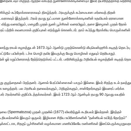
. இதைவிடவும் மிகுந்த ஆற்றல் வாய்ந்த நுண்ணோக்காடிகளையும் இவர் தயாரித்ததாகத் தெரிகிற
்கும் கூர்நோக்காளராகவும் திகழ்ந்தார். அவருக்குக் கூர்மையான பார்வைத் திறன்
வராகவும் இருந்தார். அவர் தமது நுட்பமான நுண்ணோக்காடிகளின் உதவியால் ஏராளமான
விந்து வரையிலும், மழைநீர் முதல் நுண் பூச்சிகள் வரையிலும், தசை இழைகள் முதல் தோல்
் பற்றிக் கவனமாகக் குறிப்புகள் எடுத்துக் கொண்டார். தாம் கூர்ந்து நோக்கிய பொருள்களின்
ந்து ராயல் கழகத்துடன் 1673 ஆம் ஆண்டு முதற்கொண்டு லீயுவென்ஹூக் கடிதத் தொடர்பு
மட்டுமே பயின்றார். டச்சு மொழி தவிர இவருக்கு வேறு மொழிகள் எதுவும் தெரியாது).
 ஓர் உறுப்பினராகத் தேர்ந்தெடுக்கப் பட்டார். பாரிசிலிருந்து அறிவியல் கழகத்தின் கடிதத் தொட
ு குழந்தைகள் பிறந்தனர். ஆனால் பேரப்பிள்ளைகள் யாரும் இல்லை. இவர் சிறந்த உடல் நலத்து
ாக உழைத்தார். பல அரசியல் தலைவர்களும், அறிஞர்களும், சான்றோர்களும் இவரைப் பார்க்க
கியோர் அவர்களில் குறிப்பிடத்தக்கவர்கள். இவர் 1723 ஆம் ஆண்டில் தமது 90 ஆவது வயதில்
ுவை (Spermatozoa) முதன் முதலில் (1677) விவரித்துக் கூறியவர் இவர்தான். இரத்தச்
கூறியவர்களில் இவரும் ஒருவர். இழிவான சிறிய உயிரினங்களின் "தன்னியல் உயிர்த் தோற்றம்"
த்துக்காட்டாக, சிறகுப் பூச்சிகளின் வழக்கமான பாணியிலேயே உண்ணிகள் இனப்பெருக்கமுறுவத