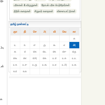
து.
பரிசுகள் & விருதுகள்
நோபல் பரிசு‎ பெற்றோர்‎கள்
நீதிக் கதைகள்
சிறுவர் கதைகள்
விளையாட்டுகள்
தமிழ் நாள்காட்டி
ஞா
தி்
செ
அ
வி
வெ
கா
௧
௨
௩
௪
௫
௬
௭
௮
ர்பு
௯
௰
௰௧
௰௨
௰௩
௰௪
௰௫
௰௬
௰௭
௰௮
௰௯
௨௰
௨௧
௨௨
௨௩
௨௪
௨௫
௨௬
௨௭
௨௮
௨௯
டன்
௩௰
௩௧
ாக