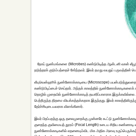
நோய் நுண்மங்களை (Microbes) கண்டுபிடித்த ஆன்டனி வான் லீயூவெ
நடுத்தரக் குடும்பத்தைச் சேர்ந்தவர். இவர் தமது வயதுப் பருவத்தின் பெ
லீயுவென்ஹூக் நுண்ணோக்காடியை (Microscope) பயன்படுத்துவதைத் 
கண்டுபிடிப்பைச் செய்தார். அந்தக் காலத்தில் நுண்ணோக்காடிகளைக்
தொழில் முறையில் நுண்ணோக்காடித் தயாரிப்பாளராக இருக்கவில்லை. இ
பெற்றிருந்த திறமை வியக்கத்தக்கதாக இருந்தது. இவர் காலத்திலிரு
தேர்ச்சியுடையவராக விளங்கினார்.
இவர் பிறப்பதற்கு ஒரு தலைமுறைக்கு முன்னரே கூட்டு நுண்ணோக்காடி 
குறைந்த குவிமையத் தூரம் (Focal Length) உடைய சிறிய கண்ணாடி வில
நுண்ணோக்காடிகளில் எதனையும்விட மிக அதிக அளவு உருப்பெருக்கத்