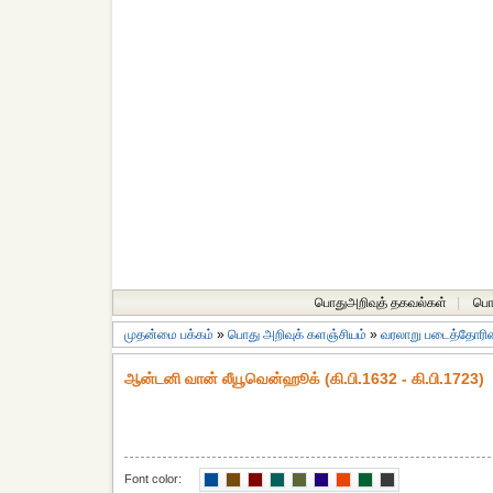
பொதுஅறிவுத் தகவல்கள்
|
பொத
முதன்மை பக்கம்
»
பொது அறிவுக் களஞ்சியம்
»
வரலாறு படைத்தோரின்
ஆன்டனி வான் லீயூவென்ஹூக் (கி.பி.1632 - கி.பி.1723)
Font color: