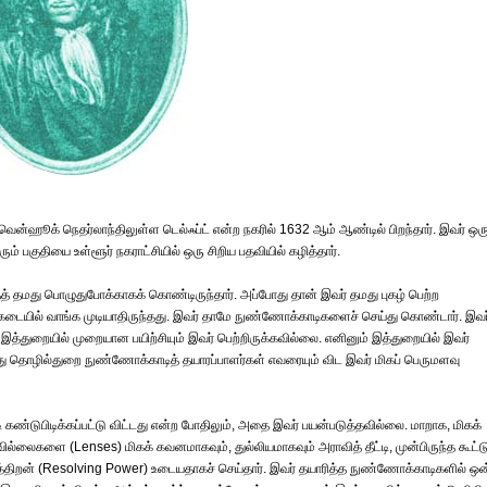
ன்ஹூக் நெதர்லாந்திலுள்ள டெல்ஃப்ட் என்ற நகரில் 1632 ஆம் ஆண்டில் பிறந்தார். இவர் ஒர
ரும் பகுதியை உள்ளூர் நகராட்சியில் ஒரு சிறிய பதவியில் கழித்தார்.
தமது பொழுதுபோக்காகக் கொண்டிருந்தார். அப்போது தான் இவர் தமது புகழ் பெற்ற
 கடையில் வாங்க முடியாதிருந்தது. இவர் தாமே நுண்ணோக்காடிகளைச் செய்து கொண்டார். இவர
த்துறையில் முறையான பயிற்சியும் இவர் பெற்றிருக்கவில்லை. எனினும் இத்துறையில் இவர்
ந்து தொழில்துறை நுண்ணோக்காடித் தயாரப்பாளர்கள் எவரையும் விட இவர் மிகப் பெருமளவு
கண்டுபிடிக்கப்பட்டு விட்டது என்ற போதிலும், அதை இவர் பயன்படுத்தவில்லை. மாறாக, மிகக்
்லைகளை (Lenses) மிகக் கவனமாகவும், துல்லியமாகவும் அராவித் தீட்டி, முன்பிருந்த கூட்ட
திறன் (Resolving Power) உடையதாகச் செய்தார். இவர் தயாரித்த நுண்ணோக்காடிகளில் ஒன