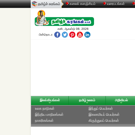
தமிழ்ச் சுரங்கம்
கலைக் களஞ்சியம்
வரைபடங்கள்
சனி, ஆகஸ்டு 08, 2026
பின்தொடர
இலக்கியங்கள்
தமிழ் உலகம்
அறிவியல்
உலக நாடுகள்
இந்துப் பெயர்கள்
இந்திய மாநிலங்கள்
இசுலாமியப் பெயர்கள்
நாகரிகங்கள்
கிருத்துவப் பெயர்கள்