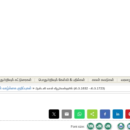
ுஅறிவுக் கட்டுரைகள்
|
பொதுஅறிவுக் கேள்வி & பதில்கள்
|
காலச் சுவடுகள்
|
வரலாற
 வாழ்க்கை குறிப்புகள்
»
ஆன்டனி வான் லீயூவென்ஹூக் (கி.பி.1632 - கி.பி.1723)
Font size: