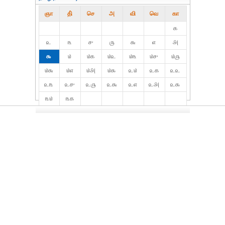
ஞா
தி்
செ
அ
வி
வெ
கா
௧
௨
௩
௪
௫
௬
௭
௮
௯
௰
௰௧
௰௨
௰௩
௰௪
௰௫
௰௬
௰௭
௰௮
௰௯
௨௰
௨௧
௨௨
௨௩
௨௪
௨௫
௨௬
௨௭
௨௮
௨௯
௩௰
௩௧