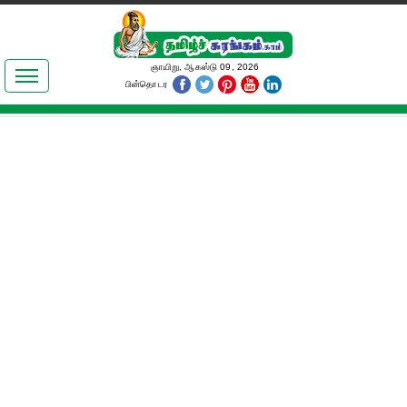
இலக்கியங்கள்
ஞாயிறு, ஆகஸ்டு 09, 2026
பின்தொடர
தமிழ் உலகம்
அறிவியல்
பொதுஅறிவு
ஆன்மிகம்
ஜோதிடம்
மருத்துவம்
பெண்கள் பகுதி
நகைச்சுவை
கலையுலகம்