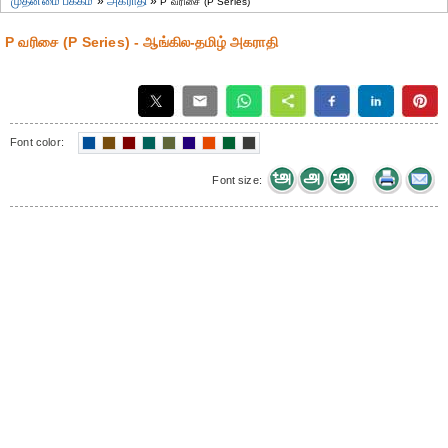
முதன்மை பக்கம்
»
அகராதி
»
P வரிசை (P Series)
P வரிசை (P Series) - ஆங்கில-தமிழ் அகராதி
Font color:
Font size: