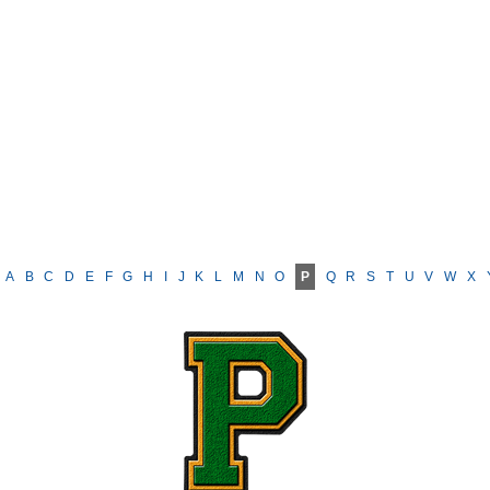
A
B
C
D
E
F
G
H
I
J
K
L
M
N
O
P
Q
R
S
T
U
V
W
X