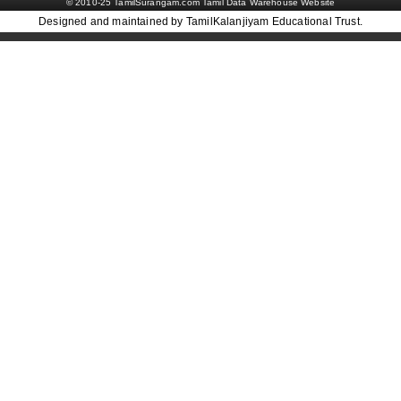
© 2010-25 TamilSurangam.com Tamil Data Warehouse Website
Designed and maintained by TamilKalanjiyam Educational Trust.