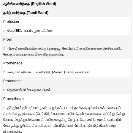
ஆங்கில வார்த்தை (English Word)
தமிழ் வார்த்தை (Tamil Word)
Prolusion
n.
வௌ஢ளோட்டம், முன் கட்டுரை.
Prom
n.
(பே-வ) உலாவியல்இசைவிருந்துக்குழு, கேட்போர் அமர்ந்திராமல் உலவிக்கொண்டே
கேட்கும் வாய்ப்புடைய இசைவிருந்தமைப்பு.
Promenade
n.
உலா, உலாவுமேடை, பவணிவீதி, (வினை.) உலாவு பவனி வா.
Promerops
n.
தென்னாப்பிரிக்க பறவையினம்.
Promethean
n.
தீக்குச்சுக்குப் பதிலாக முன்பு வழங்கப் பட்ட கந்தகக்காடியும் எரியகக் கலவையும்
அடங்கிய குழல்வகை, (பெ.) கிரேக்க புராணமரபில் தேவர் தலைவனை எதிர்த்து நின்று
போராடி அருந்துயர்க்காளாகி மனித உலகுக்கு நெருப்ப கொணர்ந்ததாகக் கூறப்படும்
தேவருக்கு முற்பட்ட அசுரவீரனான புரோமித்தியஸ் போன்ற, புரோமித்தியஸ் என்ற
வீரனுக்குரிய.