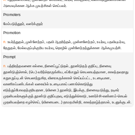
அமைவுக்கான ஆக்க முயற்சிகள் செய்பவர்.
Promoters
மேம்படுத்துநர், வளர்க்குநர்
Promotion
n.
உயர்த்துதல், முன்னேற்றம், பதவி ஆதரித்தல், முன்னனேற்றம், உயர்வு, பதவியுயர்வு,
தேறுதல், மேல்வகுப்புக்குரிய உயர்வு, தொழில் முன்னேற்றத்துக்கான ஆக்கமுயற்சி.
Prompt
n.
பத்திரத்தவணை எல்லை, நினைப்பூட்டுதல், தூண்டுதற் குறிப்பு, நினைவு
தூண்டுஞ்சொல், (பெ.) வரிந்தொருங்கிய, எப்போதும் செயலாயத்தமான, காலந்தவறாது
சுறுசுறுப்புடன் செயலாற்றுகிற, விரைசுருக்காகச் செய்யப்பட்ட, உடனடியான,
வாணிகப்பண்டங்கள் வகையில் உடனடியாகப் பணங்கொடுத்து
எடுத்துப்போவதற்குரியதான, (வினை.) தூண்டு, இயக்கு, நினைவுபடுத்து, நடிகர்
முதலியவர்களுக்குத் தூண்டு குறிப்புதவு, எடுத்துக்கொடு, உணர்ச்சி-எண்ணம்-செயல்
முதலியவற்றை எழச்செய், (வினையடை.) தாமதமின்றி, காலந்தாழ்த்தாமல், உடனுக்குடன்.