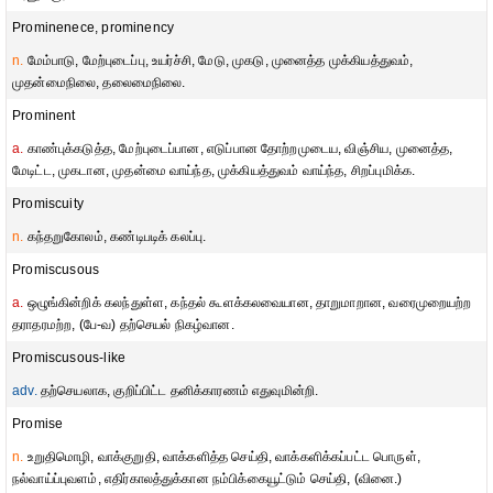
Prominenece, prominency
n.
மேம்பாடு, மேற்புடைப்பு, உயர்ச்சி, மேடு, முகடு, முனைத்த முக்கியத்துவம்,
முதன்மைநிலை, தலைமைநிலை.
Prominent
a.
காண்புக்கடுத்த, மேற்புடைப்பான, எடுப்பான தோற்றமுடைய, விஞ்சிய, முனைத்த,
மேடிட்ட, முகடான, முதன்மை வாய்ந்த, முக்கியத்துவம் வாய்ந்த, சிறப்புமிக்க.
Promiscuity
n.
கந்தறுகோலம், கண்டிபடிக் கலப்பு.
Promiscusous
a.
ஒழுங்கின்றிக் கலந்துள்ள, கந்தல் கூளக்கலவையான, தாறுமாறான, வரைமுறையற்ற
தராதரமற்ற, (பே-வ) தற்செயல் நிகழ்வான.
Promiscusous-like
adv.
தற்செயலாக, குறிப்பிட்ட தனிக்காரணம் எதுவுமின்றி.
Promise
n.
உறுதிமொழி, வாக்குறுதி, வாக்களித்த செய்தி, வாக்களிக்கப்பட்ட பொருள்,
நல்வாய்ப்புவளம், எதிர்காலத்துக்கான நம்பிக்கையூட்டும் செய்தி, (வினை.)