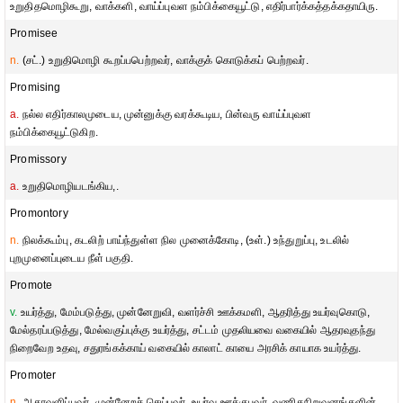
உறுதிதமொழிகூறு, வாக்களி, வாய்ப்புவள நம்பிக்கையூட்டு, எதிர்பார்க்கத்தக்கதாயிரு.
Promisee
n.
(சட்.) உறுதிமொழி கூறப்பபெற்றவர், வாக்குக் கொடுக்கப் பெற்றவர்.
Promising
a.
நல்ல எதிர்காலமுடைய, முன்னுக்கு வரக்கூடிய, பின்வரு வாய்ப்புவள
நம்பிக்கையூட்டுகிற.
Promissory
a.
உறுதிமொழியடங்கிய,.
Promontory
n.
நிலக்கூம்பு, கடலிற் பாய்ந்துள்ள நில முனைக்கோடி, (உள்.) உந்துறுப்பு, உடலில்
புறமுனைப்புடைய நீள் பகுதி.
Promote
v.
உயர்த்து, மேம்படுத்து, முன்னேறுவி, வளர்ச்சி ஊக்கமளி, ஆதரித்து உயர்வுகொடு,
மேல்தரப்படுத்து, மேல்வகுப்புக்கு உயர்த்து, சட்டம் முதலியவை வகையில் ஆதரவுதந்து
நிறைவேற உதவு, சதுரங்கக்காய் வகையில் காலாட் காயை அரசிக் காயாக உயர்த்து.
Promoter
n.
ஆதரவளிப்பவர், முன்னேறச் செய்பவர், உயர்வு ஊக்குபவர், வணிகநிறுவனங்களின்