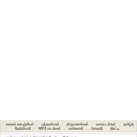
கலைக் களஞ்சியம்
|
புத்தகங்கள்
|
திருமணங்கள்
|
வரைபடங்கள்
|
தமிழ்த்
தேடுபொறி
|
MP3 பாடல்கள்
|
வானொலி
|
அகராதி
|
திரட்டி