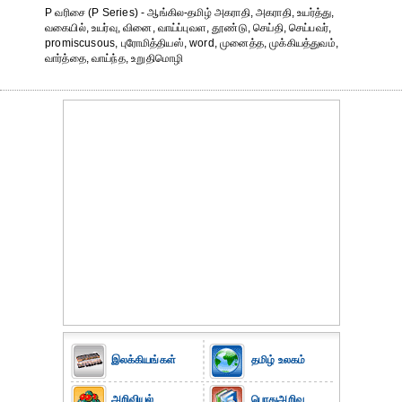
P வரிசை (P Series) - ஆங்கில-தமிழ் அகராதி, அகராதி, உயர்த்து,
வகையில், உயர்வு, வினை, வாய்ப்புவள, தூண்டு, செய்தி, செய்பவர்,
promiscusous, புரோமித்தியஸ், word, முனைத்த, முக்கியத்துவம்,
வார்த்தை, வாய்ந்த, உறுதிமொழி
இலக்கியங்கள்
தமிழ் உலகம்
அறிவியல்
பொதுஅறிவு