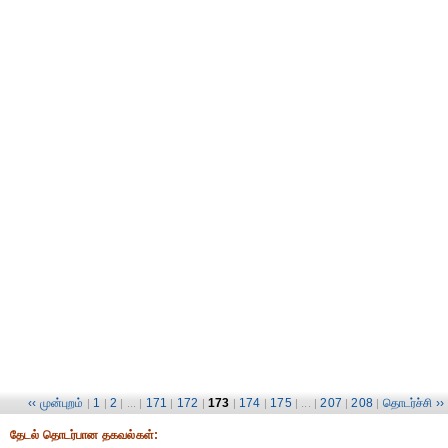
‹‹ முன்புறம்
1
2
171
172
173
174
175
207
208
தொடர்ச்சி ››
|
|
| ... |
|
|
|
|
| ... |
|
|
தேட‌ல் தொட‌ர்பான தகவ‌ல்க‌ள்: